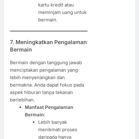
kartu kredit atau
meminjam uang untuk
bermain.
7. Meningkatkan Pengalaman
Bermain
Bermain dengan tanggung jawab
menciptakan pengalaman yang
lebih menyenangkan dan
bermakna. Anda dapat fokus pada
aspek hiburan tanpa tekanan
berlebihan.
Manfaat Pengalaman
Bermain
:
Lebih banyak
menikmati proses
daripada hanya