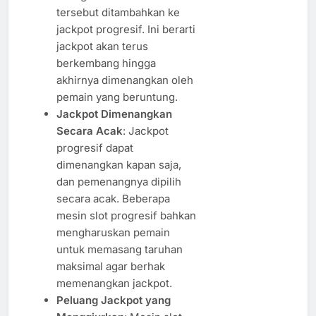
tersebut ditambahkan ke
jackpot progresif. Ini berarti
jackpot akan terus
berkembang hingga
akhirnya dimenangkan oleh
pemain yang beruntung.
Jackpot Dimenangkan
Secara Acak
: Jackpot
progresif dapat
dimenangkan kapan saja,
dan pemenangnya dipilih
secara acak. Beberapa
mesin slot progresif bahkan
mengharuskan pemain
untuk memasang taruhan
maksimal agar berhak
memenangkan jackpot.
Peluang Jackpot yang