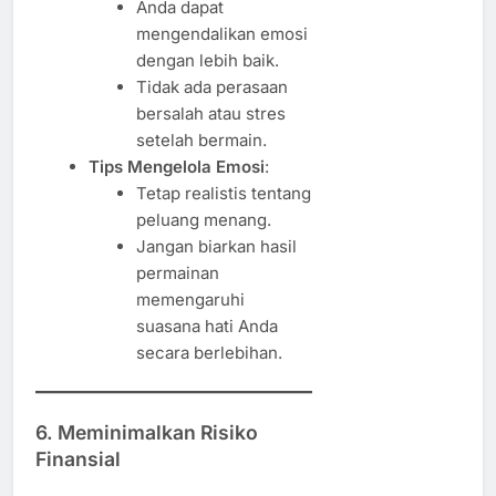
Anda dapat
mengendalikan emosi
dengan lebih baik.
Tidak ada perasaan
bersalah atau stres
setelah bermain.
Tips Mengelola Emosi
:
Tetap realistis tentang
peluang menang.
Jangan biarkan hasil
permainan
memengaruhi
suasana hati Anda
secara berlebihan.
6. Meminimalkan Risiko
Finansial