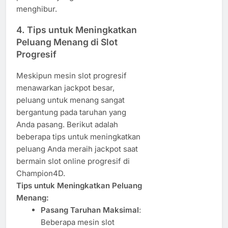
menghibur.
4.
Tips untuk Meningkatkan
Peluang Menang di Slot
Progresif
Meskipun mesin slot progresif
menawarkan jackpot besar,
peluang untuk menang sangat
bergantung pada taruhan yang
Anda pasang. Berikut adalah
beberapa tips untuk meningkatkan
peluang Anda meraih jackpot saat
bermain slot online progresif di
Champion4D.
Tips untuk Meningkatkan Peluang
Menang:
Pasang Taruhan Maksimal
:
Beberapa mesin slot