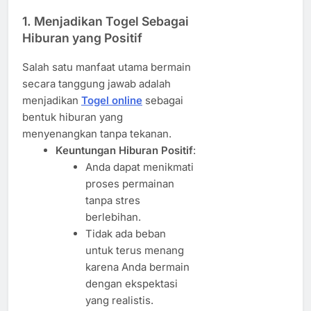
1. Menjadikan Togel Sebagai
Hiburan yang Positif
Salah satu manfaat utama bermain
secara tanggung jawab adalah
menjadikan
Togel online
sebagai
bentuk hiburan yang
menyenangkan tanpa tekanan.
Keuntungan Hiburan Positif
:
Anda dapat menikmati
proses permainan
tanpa stres
berlebihan.
Tidak ada beban
untuk terus menang
karena Anda bermain
dengan ekspektasi
yang realistis.