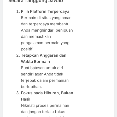
Secara Tanggung Jawab
Pilih Platform Terpercaya
Bermain di situs yang aman
dan terpercaya membantu
Anda menghindari penipuan
dan memastikan
pengalaman bermain yang
positif.
Tetapkan Anggaran dan
Waktu Bermain
Buat batasan untuk diri
sendiri agar Anda tidak
terjebak dalam permainan
berlebihan.
Fokus pada Hiburan, Bukan
Hasil
Nikmati proses permainan
dan jangan terlalu fokus