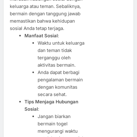
keluarga atau teman. Sebaliknya,
bermain dengan tanggung jawab
memastikan bahwa kehidupan
sosial Anda tetap terjaga.
Manfaat Sosial
:
Waktu untuk keluarga
dan teman tidak
terganggu oleh
aktivitas bermain.
Anda dapat berbagi
pengalaman bermain
dengan komunitas
secara sehat.
Tips Menjaga Hubungan
Sosial
:
Jangan biarkan
bermain togel
mengurangi waktu