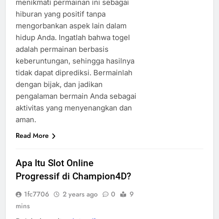
menikmati permainan ini sebagai
hiburan yang positif tanpa
mengorbankan aspek lain dalam
hidup Anda. Ingatlah bahwa togel
adalah permainan berbasis
keberuntungan, sehingga hasilnya
tidak dapat diprediksi. Bermainlah
dengan bijak, dan jadikan
pengalaman bermain Anda sebagai
aktivitas yang menyenangkan dan
aman.
Read More
Apa Itu Slot Online
Progressif di Champion4D?
1fc7706
2 years ago
0
9
mins