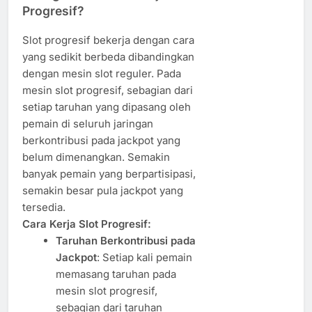
Progresif?
Slot progresif bekerja dengan cara
yang sedikit berbeda dibandingkan
dengan mesin slot reguler. Pada
mesin slot progresif, sebagian dari
setiap taruhan yang dipasang oleh
pemain di seluruh jaringan
berkontribusi pada jackpot yang
belum dimenangkan. Semakin
banyak pemain yang berpartisipasi,
semakin besar pula jackpot yang
tersedia.
Cara Kerja Slot Progresif:
Taruhan Berkontribusi pada
Jackpot
: Setiap kali pemain
memasang taruhan pada
mesin slot progresif,
sebagian dari taruhan