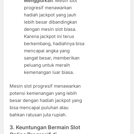
Menggiurkan
: Mesin slot
progresif menawarkan
hadiah jackpot yang jauh
lebih besar dibandingkan
dengan mesin slot biasa.
Karena jackpot ini terus
berkembang, hadiahnya bisa
mencapai angka yang
sangat besar, memberikan
peluang untuk meraih
kemenangan luar biasa.
Mesin slot progresif menawarkan
potensi kemenangan yang lebih
besar dengan hadiah jackpot yang
bisa mencapai puluhan atau
bahkan ratusan juta rupiah.
3.
Keuntungan Bermain Slot