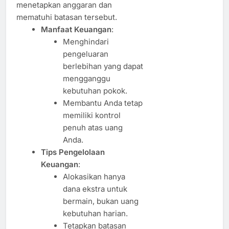
menetapkan anggaran dan
mematuhi batasan tersebut.
Manfaat Keuangan
:
Menghindari
pengeluaran
berlebihan yang dapat
mengganggu
kebutuhan pokok.
Membantu Anda tetap
memiliki kontrol
penuh atas uang
Anda.
Tips Pengelolaan
Keuangan
:
Alokasikan hanya
dana ekstra untuk
bermain, bukan uang
kebutuhan harian.
Tetapkan batasan