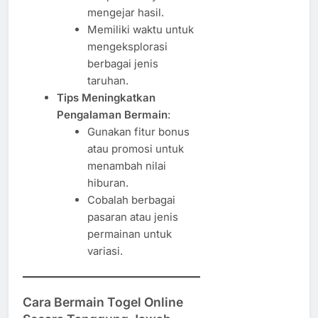
mengejar hasil.
Memiliki waktu untuk
mengeksplorasi
berbagai jenis
taruhan.
Tips Meningkatkan
Pengalaman Bermain
:
Gunakan fitur bonus
atau promosi untuk
menambah nilai
hiburan.
Cobalah berbagai
pasaran atau jenis
permainan untuk
variasi.
Cara Bermain Togel Online