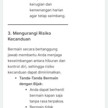
kerugian dan
kemenangan harian
agar tetap seimbang.
3. Mengurangi Risiko
Kecanduan
Bermain secara bertanggung
jawab membantu Anda menjaga
keseimbangan antara hiburan dan
kontrol diri, sehingga risiko
kecanduan dapat diminimalkan.
Tanda-Tanda Bermain
dengan Bijak
:
Anda dapat berhenti
bermain kapan saja
tanpa rasa terpaksa.
Bermain tidak