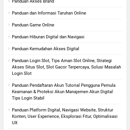
Panduan Akses Brand
Panduan dan Informasi Taruhan Online
Panduan Game Online
Panduan Hiburan Digital dan Navigasi
Panduan Kemudahan Akses Digital
Panduan Login Slot, Tips Aman Slot Online, Strategi
Akses Situs Slot, Slot Gacor Terpercaya, Solusi Masalah
Login Slot
Panduan Pendaftaran Akun Tutorial Pengguna Pemula
Keamanan & Proteksi Akun Manajemen Akun Digital
Tips Login Stabil
Panduan Platform Digital, Navigasi Website, Struktur
Konten, User Experience, Eksplorasi Fitur, Optimalisasi
UX