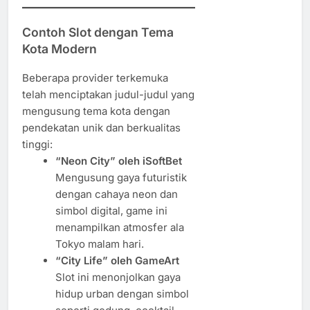
Contoh Slot dengan Tema
Kota Modern
Beberapa provider terkemuka
telah menciptakan judul-judul yang
mengusung tema kota dengan
pendekatan unik dan berkualitas
tinggi:
“Neon City” oleh iSoftBet
Mengusung gaya futuristik
dengan cahaya neon dan
simbol digital, game ini
menampilkan atmosfer ala
Tokyo malam hari.
“City Life” oleh GameArt
Slot ini menonjolkan gaya
hidup urban dengan simbol