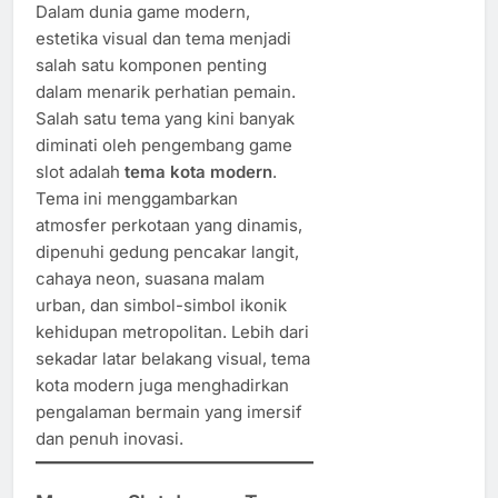
Dalam dunia game modern,
estetika visual dan tema menjadi
salah satu komponen penting
dalam menarik perhatian pemain.
Salah satu tema yang kini banyak
diminati oleh pengembang game
slot adalah
tema kota modern
.
Tema ini menggambarkan
atmosfer perkotaan yang dinamis,
dipenuhi gedung pencakar langit,
cahaya neon, suasana malam
urban, dan simbol-simbol ikonik
kehidupan metropolitan. Lebih dari
sekadar latar belakang visual, tema
kota modern juga menghadirkan
pengalaman bermain yang imersif
dan penuh inovasi.