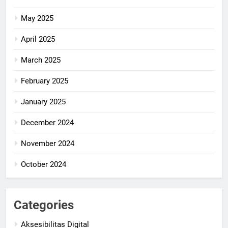
May 2025
April 2025
March 2025
February 2025
January 2025
December 2024
November 2024
October 2024
Categories
Aksesibilitas Digital