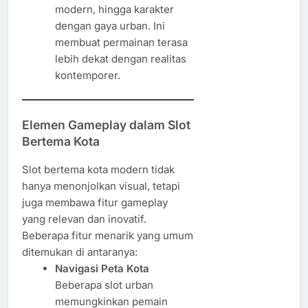
modern, hingga karakter
dengan gaya urban. Ini
membuat permainan terasa
lebih dekat dengan realitas
kontemporer.
Elemen Gameplay dalam Slot
Bertema Kota
Slot bertema kota modern tidak
hanya menonjolkan visual, tetapi
juga membawa fitur gameplay
yang relevan dan inovatif.
Beberapa fitur menarik yang umum
ditemukan di antaranya:
Navigasi Peta Kota
Beberapa slot urban
memungkinkan pemain