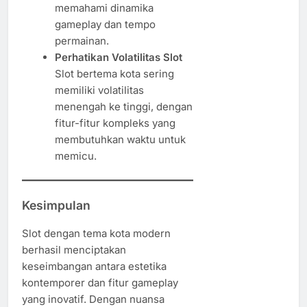
memahami dinamika
gameplay dan tempo
permainan.
Perhatikan Volatilitas Slot
Slot bertema kota sering
memiliki volatilitas
menengah ke tinggi, dengan
fitur-fitur kompleks yang
membutuhkan waktu untuk
memicu.
Kesimpulan
Slot dengan tema kota modern
berhasil menciptakan
keseimbangan antara estetika
kontemporer dan fitur gameplay
yang inovatif. Dengan nuansa