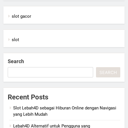
slot gacor
slot
Search
SEARCH
Recent Posts
Slot Lebah4D sebagai Hiburan Online dengan Navigasi
yang Lebih Mudah
Lebah4D Alternatif untuk Pengguna yang