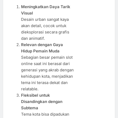
Meningkatkan Daya Tarik
Visual
Desain urban sangat kaya
akan detail, cocok untuk
dieksplorasi secara grafis
dan animatif.
Relevan dengan Gaya
Hidup Pemain Muda
Sebagian besar pemain slot
online saat ini berasal dari
generasi yang akrab dengan
kehidupan kota, menjadikan
tema ini terasa dekat dan
relatable.
Fleksibel untuk
Disandingkan dengan
Subtema
Tema kota bisa dipadukan