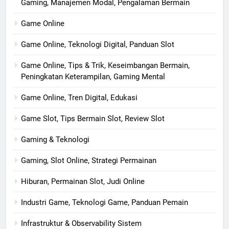
Gaming, Manajemen Modal, Pengalaman Bermain
Game Online
Game Online, Teknologi Digital, Panduan Slot
Game Online, Tips & Trik, Keseimbangan Bermain,
Peningkatan Keterampilan, Gaming Mental
Game Online, Tren Digital, Edukasi
Game Slot, Tips Bermain Slot, Review Slot
Gaming & Teknologi
Gaming, Slot Online, Strategi Permainan
Hiburan, Permainan Slot, Judi Online
Industri Game, Teknologi Game, Panduan Pemain
Infrastruktur & Observability Sistem