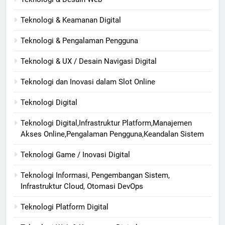
Teknologi & Keamanan Digital
Teknologi & Pengalaman Pengguna
Teknologi & UX / Desain Navigasi Digital
Teknologi dan Inovasi dalam Slot Online
Teknologi Digital
Teknologi Digital,Infrastruktur Platform,Manajemen
Akses Online,Pengalaman Pengguna,Keandalan Sistem
Teknologi Game / Inovasi Digital
Teknologi Informasi, Pengembangan Sistem,
Infrastruktur Cloud, Otomasi DevOps
Teknologi Platform Digital