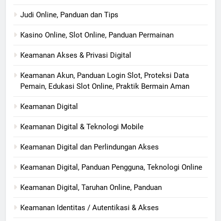
Judi Online, Panduan dan Tips
Kasino Online, Slot Online, Panduan Permainan
Keamanan Akses & Privasi Digital
Keamanan Akun, Panduan Login Slot, Proteksi Data
Pemain, Edukasi Slot Online, Praktik Bermain Aman
Keamanan Digital
Keamanan Digital & Teknologi Mobile
Keamanan Digital dan Perlindungan Akses
Keamanan Digital, Panduan Pengguna, Teknologi Online
Keamanan Digital, Taruhan Online, Panduan
Keamanan Identitas / Autentikasi & Akses