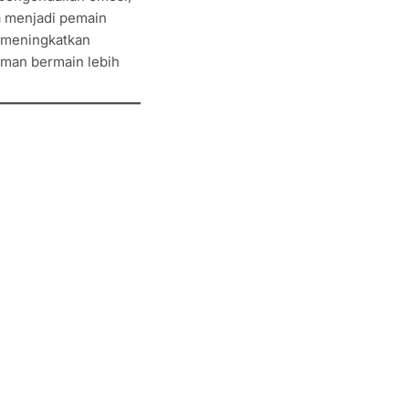
sa menjadi pemain
a meningkatkan
man bermain lebih