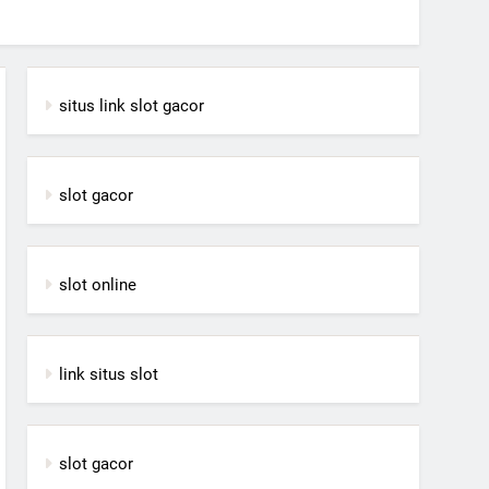
situs link slot gacor
slot gacor
slot online
link situs slot
slot gacor