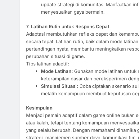
update strategi di komunitas. Manfaatkan inf
menyesuaikan gaya bermain.
7. Latihan Rutin untuk Respons Cepat
Adaptasi membutuhkan refleks cepat dan kemampua
secara tepat. Latihan rutin, baik dalam mode latih
pertandingan nyata, membantu meningkatkan resp
perubahan situasi di game.
Tips latihan adaptif:
Mode Latihan:
Gunakan mode latihan untuk
keterampilan dasar dan bereksperimen denga
Simulasi Situasi:
Coba ciptakan skenario suli
melatih kemampuan membuat keputusan cep
Kesimpulan
Menjadi pemain adaptif dalam game online bukan 
atau kalah, tetapi tentang kemampuan menyesuaikan
yang selalu berubah. Dengan memahami dinamika ga
strategi, manajemen sumber daya, komunikasi tim,