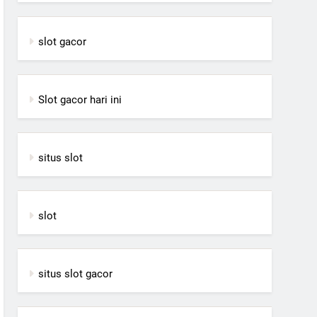
slot gacor
Slot gacor hari ini
situs slot
slot
situs slot gacor