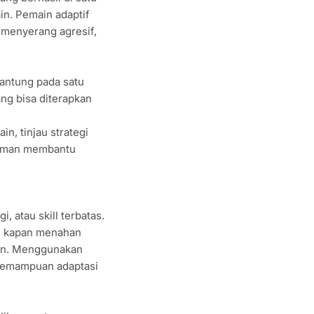
in. Pemain adaptif
menyerang agresif,
antung pada satu
ng bisa diterapkan
n, tinjau strategi
alaman membantu
, atau skill terbatas.
n kapan menahan
nan. Menggunakan
kemampuan adaptasi