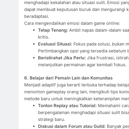
menghadapi kekalahan atau situasi sulit. Emosi yang
dapat membuat keputusan buruk dan mengurangi
beradaptasi.
Cara mengendalikan emosi dalam game online:
Tetap Tenang:
Ambil napas dalam-dalam saa
kritis.
Evaluasi Situasi:
Fokus pada solusi, bukan m
Pertimbangkan opsi yang tersedia sebelum b
Beristirahat Jika Perlu:
Jika frustrasi, istir
melanjutkan permainan agar kembali fokus.
6. Belajar dari Pemain Lain dan Komunitas
Menjadi adaptif juga berarti terbuka terhadap belaj
menonton gameplay orang lain, mengikuti tips kom
metode baru untuk meningkatkan keterampilan mer
Tonton Replay atau Tutorial:
Memahami cara
berpengalaman menghadapi situasi sulit bis
strategi baru.
Diskusi dalam Forum atau Guild:
Banyak pem