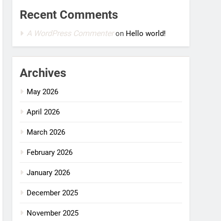
Recent Comments
A WordPress Commenter
on
Hello world!
Archives
May 2026
April 2026
March 2026
February 2026
January 2026
December 2025
November 2025