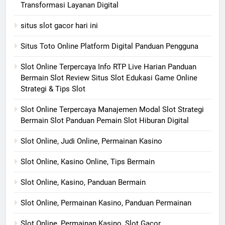
Transformasi Layanan Digital
situs slot gacor hari ini
Situs Toto Online Platform Digital Panduan Pengguna
Slot Online Terpercaya Info RTP Live Harian Panduan
Bermain Slot Review Situs Slot Edukasi Game Online
Strategi & Tips Slot
Slot Online Terpercaya Manajemen Modal Slot Strategi
Bermain Slot Panduan Pemain Slot Hiburan Digital
Slot Online, Judi Online, Permainan Kasino
Slot Online, Kasino Online, Tips Bermain
Slot Online, Kasino, Panduan Bermain
Slot Online, Permainan Kasino, Panduan Permainan
Slot Online, Permainan Kasino, Slot Gacor