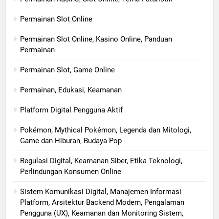
Permainan Slot Online
Permainan Slot Online, Kasino Online, Panduan
Permainan
Permainan Slot, Game Online
Permainan, Edukasi, Keamanan
Platform Digital Pengguna Aktif
Pokémon, Mythical Pokémon, Legenda dan Mitologi,
Game dan Hiburan, Budaya Pop
Regulasi Digital, Keamanan Siber, Etika Teknologi,
Perlindungan Konsumen Online
Sistem Komunikasi Digital, Manajemen Informasi
Platform, Arsitektur Backend Modern, Pengalaman
Pengguna (UX), Keamanan dan Monitoring Sistem,