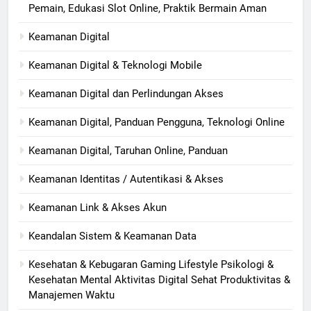
Pemain, Edukasi Slot Online, Praktik Bermain Aman
Keamanan Digital
Keamanan Digital & Teknologi Mobile
Keamanan Digital dan Perlindungan Akses
Keamanan Digital, Panduan Pengguna, Teknologi Online
Keamanan Digital, Taruhan Online, Panduan
Keamanan Identitas / Autentikasi & Akses
Keamanan Link & Akses Akun
Keandalan Sistem & Keamanan Data
Kesehatan & Kebugaran Gaming Lifestyle Psikologi &
Kesehatan Mental Aktivitas Digital Sehat Produktivitas &
Manajemen Waktu