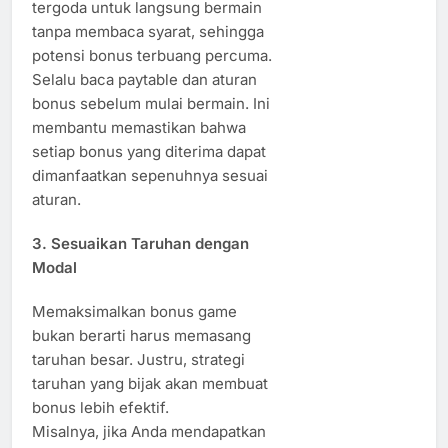
tergoda untuk langsung bermain
tanpa membaca syarat, sehingga
potensi bonus terbuang percuma.
Selalu baca paytable dan aturan
bonus sebelum mulai bermain. Ini
membantu memastikan bahwa
setiap bonus yang diterima dapat
dimanfaatkan sepenuhnya sesuai
aturan.
3. Sesuaikan Taruhan dengan
Modal
Memaksimalkan bonus game
bukan berarti harus memasang
taruhan besar. Justru, strategi
taruhan yang bijak akan membuat
bonus lebih efektif.
Misalnya, jika Anda mendapatkan