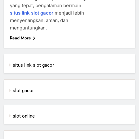
yang tepat, pengalaman bermain
situs link slot gacor
menjadi lebih
menyenangkan, aman, dan
menguntungkan.
Read More
situs link slot gacor
slot gacor
slot online