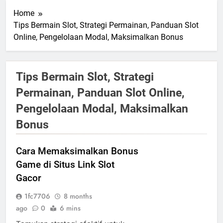
Home
Tips Bermain Slot, Strategi Permainan, Panduan Slot
Online, Pengelolaan Modal, Maksimalkan Bonus
Tips Bermain Slot, Strategi
Permainan, Panduan Slot Online,
Pengelolaan Modal, Maksimalkan
Bonus
Cara Memaksimalkan Bonus
Game di Situs Link Slot
Gacor
1fc7706
8 months
ago
0
6 mins