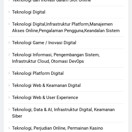
Teknologi dan Inovasi dalam Slot Online
Teknologi Digital
Teknologi Digital,Infrastruktur Platform,Manajemen
Akses Online,Pengalaman Pengguna,Keandalan Sistem
Teknologi Game / Inovasi Digital
Teknologi Informasi, Pengembangan Sistem,
Infrastruktur Cloud, Otomasi DevOps
Teknologi Platform Digital
Teknologi Web & Keamanan Digital
Teknologi Web & User Experience
Teknologi, Data & AI, Infrastruktur Digital, Keamanan
Siber
Teknologi, Perjudian Online, Permainan Kasino