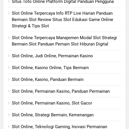
Situs Toto Online Platform Digital Panduan Pengguna
Slot Online Terpercaya Info RTP Live Harian Panduan
Bermain Slot Review Situs Slot Edukasi Game Online
Strategi & Tips Slot
Slot Online Terpercaya Manajemen Modal Slot Strategi
Bermain Slot Panduan Pemain Slot Hiburan Digital
Slot Online, Judi Online, Permainan Kasino
Slot Online, Kasino Online, Tips Bermain
Slot Online, Kasino, Panduan Bermain
Slot Online, Permainan Kasino, Panduan Permainan
Slot Online, Permainan Kasino, Slot Gacor
Slot Online, Strategi Bermain, Kemenangan
Slot Online, Teknologi Gaming, Inovasi Permainan