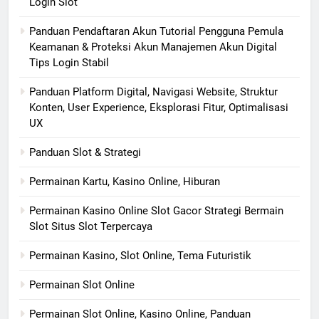
Login Slot
Panduan Pendaftaran Akun Tutorial Pengguna Pemula
Keamanan & Proteksi Akun Manajemen Akun Digital
Tips Login Stabil
Panduan Platform Digital, Navigasi Website, Struktur
Konten, User Experience, Eksplorasi Fitur, Optimalisasi
UX
Panduan Slot & Strategi
Permainan Kartu, Kasino Online, Hiburan
Permainan Kasino Online Slot Gacor Strategi Bermain
Slot Situs Slot Terpercaya
Permainan Kasino, Slot Online, Tema Futuristik
Permainan Slot Online
Permainan Slot Online, Kasino Online, Panduan