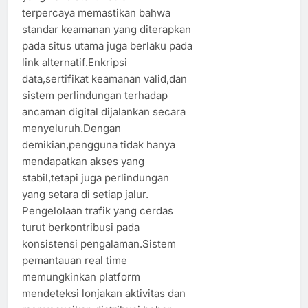
terpercaya memastikan bahwa
standar keamanan yang diterapkan
pada situs utama juga berlaku pada
link alternatif.Enkripsi
data,sertifikat keamanan valid,dan
sistem perlindungan terhadap
ancaman digital dijalankan secara
menyeluruh.Dengan
demikian,pengguna tidak hanya
mendapatkan akses yang
stabil,tetapi juga perlindungan
yang setara di setiap jalur.
Pengelolaan trafik yang cerdas
turut berkontribusi pada
konsistensi pengalaman.Sistem
pemantauan real time
memungkinkan platform
mendeteksi lonjakan aktivitas dan