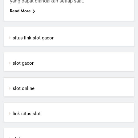
yang dapat diandalkan setiap saat.
Read More
situs link slot gacor
slot gacor
slot online
link situs slot