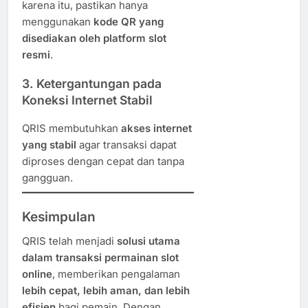
karena itu, pastikan hanya
menggunakan
kode QR yang
disediakan oleh platform slot
resmi
.
3. Ketergantungan pada
Koneksi Internet Stabil
QRIS membutuhkan
akses internet
yang stabil
agar transaksi dapat
diproses dengan cepat dan tanpa
gangguan.
Kesimpulan
QRIS telah menjadi
solusi utama
dalam transaksi permainan slot
online
, memberikan pengalaman
lebih cepat, lebih aman, dan lebih
efisien
bagi pemain. Dengan