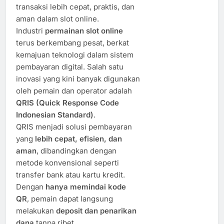
transaksi lebih cepat, praktis, dan
aman dalam slot online.
Industri
permainan slot online
terus berkembang pesat, berkat
kemajuan teknologi dalam sistem
pembayaran digital. Salah satu
inovasi yang kini banyak digunakan
oleh pemain dan operator adalah
QRIS (Quick Response Code
Indonesian Standard)
.
QRIS menjadi solusi pembayaran
yang
lebih cepat, efisien, dan
aman
, dibandingkan dengan
metode konvensional seperti
transfer bank atau kartu kredit.
Dengan
hanya memindai kode
QR
, pemain dapat langsung
melakukan
deposit dan penarikan
dana
tanpa ribet.