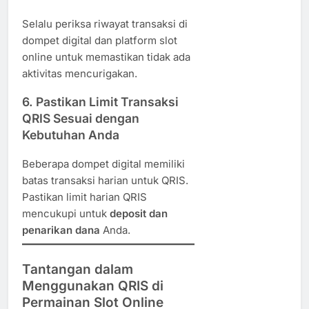
Selalu periksa riwayat transaksi di
dompet digital dan platform slot
online untuk memastikan tidak ada
aktivitas mencurigakan.
6. Pastikan Limit Transaksi
QRIS Sesuai dengan
Kebutuhan Anda
Beberapa dompet digital memiliki
batas transaksi harian untuk QRIS.
Pastikan limit harian QRIS
mencukupi untuk
deposit dan
penarikan dana
Anda.
Tantangan dalam
Menggunakan QRIS di
Permainan Slot Online