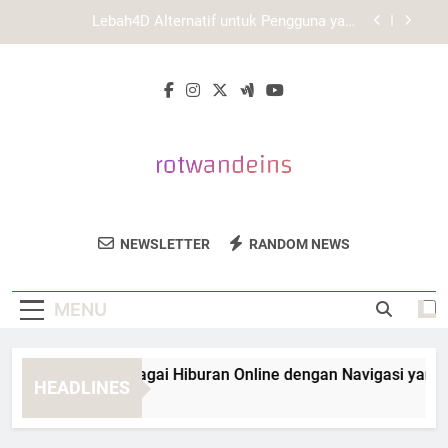
Skip
Tips Mengatasi Masalah Umum pada Slot
to
Lebah4D agar Akses Tetap Lancar, Aman, dan
Mudah Dipahami
content
LAE138 Login dan Pentingnya Verifikasi Link
Sebelum Masuk ke Akun
Slot Lebah4D sebagai Hiburan Online dengan
Navigasi yang Lebih Mudah
Lebah4D Alternatif untuk Pengguna yang
Mengutamakan Kemudahan
Tips Mengatasi Masalah Umum pada Slot
Lebah4D agar Akses Tetap Lancar, Aman, dan
Rotwand Eins
Mudah Dipahami
Studio Desain Arsitektur Modern Dengan
LAE138 Login dan Pentingnya Verifikasi Link
NEWSLETTER
RANDOM NEWS
Sebelum Masuk ke Akun
Sentuhan Estetika Yang Kuat. Temukan
Portofolio Rotwand Eins.
MENU
ot Lebah4D sebagai Hiburan Online dengan Navigasi yang Le
HEADLINES
Months Ago