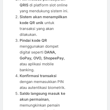
QRIS
di platform slot online
yang mendukung sistem ini.
Sistem akan menampilkan
kode QR unik
untuk
transaksi yang akan
dilakukan.
Pindai kode QR
menggunakan dompet
digital seperti
DANA,
GoPay, OVO, ShopeePay
,
atau aplikasi mobile
banking.
Konfirmasi transaksi
dengan memasukkan PIN
atau autentikasi biometrik.
Saldo langsung masuk ke
akun permainan
,
memungkinkan pemain