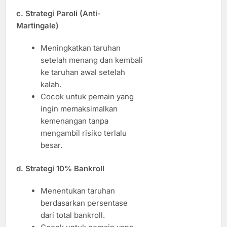
c. Strategi Paroli (Anti-
Martingale)
Meningkatkan taruhan
setelah menang dan kembali
ke taruhan awal setelah
kalah.
Cocok untuk pemain yang
ingin memaksimalkan
kemenangan tanpa
mengambil risiko terlalu
besar.
d. Strategi 10% Bankroll
Menentukan taruhan
berdasarkan persentase
dari total bankroll.