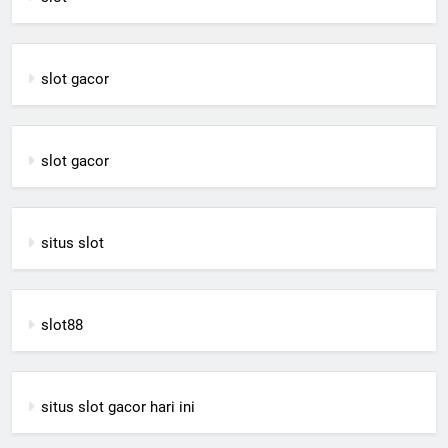
slot gacor
slot gacor
situs slot
slot88
situs slot gacor hari ini