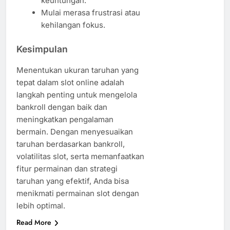
keuntungan.
Mulai merasa frustrasi atau
kehilangan fokus.
Kesimpulan
Menentukan ukuran taruhan yang
tepat dalam slot online adalah
langkah penting untuk mengelola
bankroll dengan baik dan
meningkatkan pengalaman
bermain. Dengan menyesuaikan
taruhan berdasarkan bankroll,
volatilitas slot, serta memanfaatkan
fitur permainan dan strategi
taruhan yang efektif, Anda bisa
menikmati permainan slot dengan
lebih optimal.
Read More