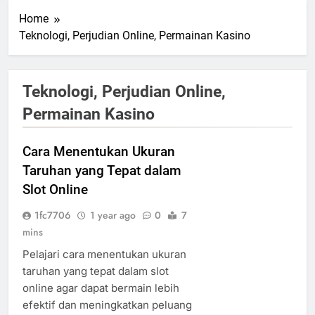
Home
Teknologi, Perjudian Online, Permainan Kasino
Teknologi, Perjudian Online,
Permainan Kasino
Cara Menentukan Ukuran
Taruhan yang Tepat dalam
Slot Online
1fc7706
1 year ago
0
7
mins
Pelajari cara menentukan ukuran
taruhan yang tepat dalam slot
online agar dapat bermain lebih
efektif dan meningkatkan peluang