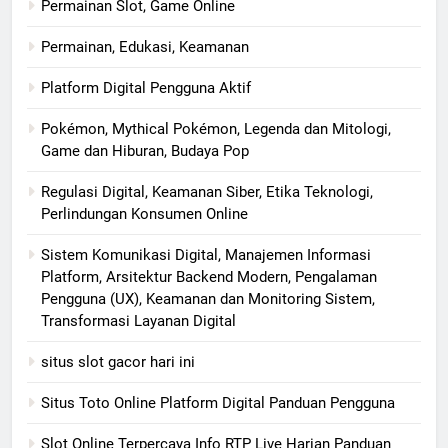
Permainan Slot, Game Online
Permainan, Edukasi, Keamanan
Platform Digital Pengguna Aktif
Pokémon, Mythical Pokémon, Legenda dan Mitologi,
Game dan Hiburan, Budaya Pop
Regulasi Digital, Keamanan Siber, Etika Teknologi,
Perlindungan Konsumen Online
Sistem Komunikasi Digital, Manajemen Informasi
Platform, Arsitektur Backend Modern, Pengalaman
Pengguna (UX), Keamanan dan Monitoring Sistem,
Transformasi Layanan Digital
situs slot gacor hari ini
Situs Toto Online Platform Digital Panduan Pengguna
Slot Online Terpercaya Info RTP Live Harian Panduan