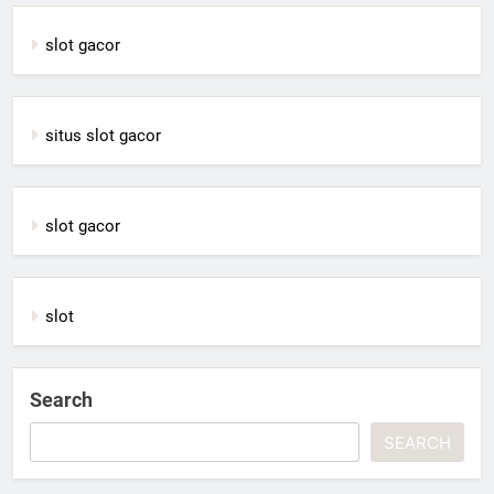
slot gacor
situs slot gacor
slot gacor
slot
Search
SEARCH