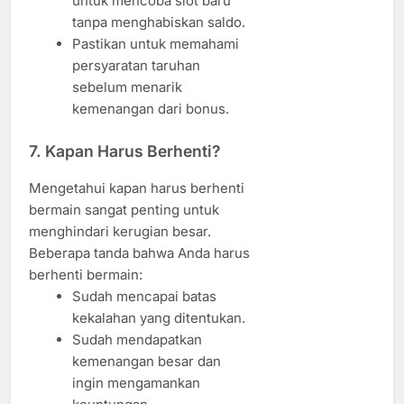
untuk mencoba slot baru
tanpa menghabiskan saldo.
Pastikan untuk memahami
persyaratan taruhan
sebelum menarik
kemenangan dari bonus.
7. Kapan Harus Berhenti?
Mengetahui kapan harus berhenti
bermain sangat penting untuk
menghindari kerugian besar.
Beberapa tanda bahwa Anda harus
berhenti bermain:
Sudah mencapai batas
kekalahan yang ditentukan.
Sudah mendapatkan
kemenangan besar dan
ingin mengamankan