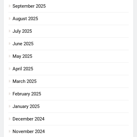
September 2025
August 2025
July 2025
June 2025
May 2025
April 2025
March 2025
February 2025
January 2025
December 2024
November 2024