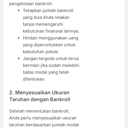
pengelolaan bankroll:
Tetapkan jumlah bankroll
yang bisa Anda relakan
tanpa memengaruhi
kebutuhan finansial lainnya.
Hindari menggunakan uang
yang diperuntukkan untuk
kebutuhan pokok.
Jangan tergoda untuk terus
bermain jika sudah melebihi
batas modal yang telah
ditentukan.
2. Menyesuaikan Ukuran
Taruhan dengan Bankroll
Setelah menentukan bankroll,
Anda perlu menyesuaikan ukuran
taruhan berdasarkan jumlah modal