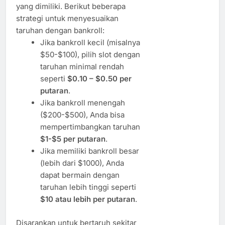
yang dimiliki. Berikut beberapa
strategi untuk menyesuaikan
taruhan dengan bankroll:
Jika bankroll kecil (misalnya
$50-$100), pilih slot dengan
taruhan minimal rendah
seperti
$0.10 – $0.50 per
putaran
.
Jika bankroll menengah
($200-$500), Anda bisa
mempertimbangkan taruhan
$1-$5 per putaran
.
Jika memiliki bankroll besar
(lebih dari $1000), Anda
dapat bermain dengan
taruhan lebih tinggi seperti
$10 atau lebih per putaran
.
Disarankan untuk bertaruh sekitar