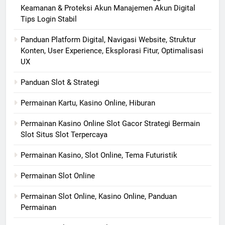
Keamanan & Proteksi Akun Manajemen Akun Digital
Tips Login Stabil
Panduan Platform Digital, Navigasi Website, Struktur
Konten, User Experience, Eksplorasi Fitur, Optimalisasi
UX
Panduan Slot & Strategi
Permainan Kartu, Kasino Online, Hiburan
Permainan Kasino Online Slot Gacor Strategi Bermain
Slot Situs Slot Terpercaya
Permainan Kasino, Slot Online, Tema Futuristik
Permainan Slot Online
Permainan Slot Online, Kasino Online, Panduan
Permainan