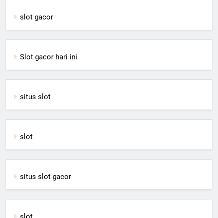
slot gacor
Slot gacor hari ini
situs slot
slot
situs slot gacor
slot