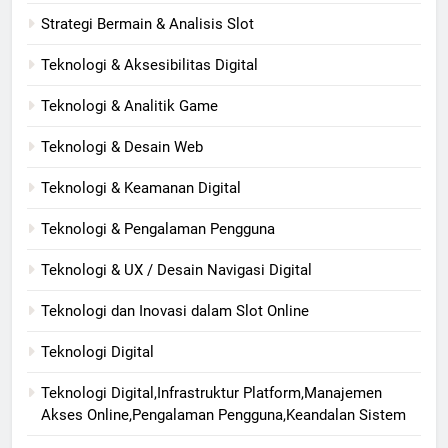
Strategi Bermain & Analisis Slot
Teknologi & Aksesibilitas Digital
Teknologi & Analitik Game
Teknologi & Desain Web
Teknologi & Keamanan Digital
Teknologi & Pengalaman Pengguna
Teknologi & UX / Desain Navigasi Digital
Teknologi dan Inovasi dalam Slot Online
Teknologi Digital
Teknologi Digital,Infrastruktur Platform,Manajemen
Akses Online,Pengalaman Pengguna,Keandalan Sistem