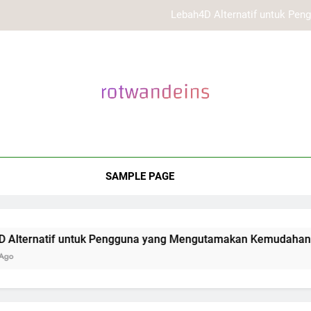
Lebah4D Alternatif untuk P
Tips Mengatasi Masalah Umum pada Slot Lebah4D agar Akses Tet
LAE138 Login dan Pentingnya V
Slot Lebah4D sebagai Hiburan Onl
wand Eins
Lebah4D Alternatif untuk P
ain Arsitektur Modern Dengan Sentuhan Estetika Yang Kuat. T
Tips Mengatasi Masalah Umum pada Slot Lebah4D agar Akses Tet
SAMPLE PAGE
LAE138 Login dan Pentingnya V
f untuk Pengguna yang Mengutamakan Kemudahan
Tips
3 Mon