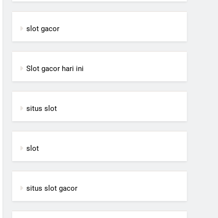
slot gacor
Slot gacor hari ini
situs slot
slot
situs slot gacor