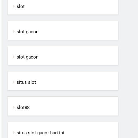
slot
slot gacor
slot gacor
situs slot
slot88
situs slot gacor hari ini