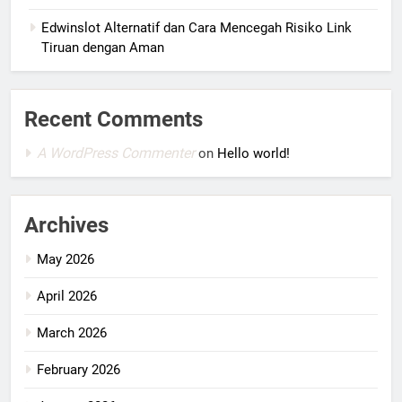
Edwinslot Alternatif dan Cara Mencegah Risiko Link
Tiruan dengan Aman
Recent Comments
A WordPress Commenter
on
Hello world!
Archives
May 2026
April 2026
March 2026
February 2026