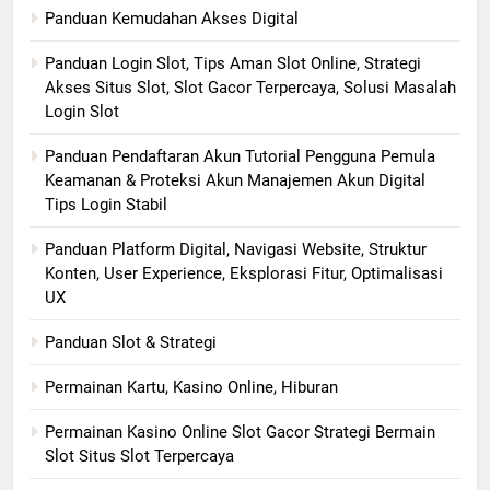
Panduan Kemudahan Akses Digital
Panduan Login Slot, Tips Aman Slot Online, Strategi
Akses Situs Slot, Slot Gacor Terpercaya, Solusi Masalah
Login Slot
Panduan Pendaftaran Akun Tutorial Pengguna Pemula
Keamanan & Proteksi Akun Manajemen Akun Digital
Tips Login Stabil
Panduan Platform Digital, Navigasi Website, Struktur
Konten, User Experience, Eksplorasi Fitur, Optimalisasi
UX
Panduan Slot & Strategi
Permainan Kartu, Kasino Online, Hiburan
Permainan Kasino Online Slot Gacor Strategi Bermain
Slot Situs Slot Terpercaya