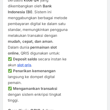
berbasis
kode QR
yang
dikembangkan oleh
Bank
Indonesia (BI)
. Sistem ini
menggabungkan berbagai metode
pembayaran digital ke dalam satu
standar, memungkinkan pengguna
melakukan transaksi dengan
mudah, cepat, dan aman
.
Dalam dunia
permainan slot
online
, QRIS digunakan untuk:
Deposit saldo
secara instan ke
akun
slot qris
.
Penarikan kemenangan
langsung ke dompet digital
pemain.
Mengamankan transaksi
dengan sistem enkripsi tingkat
tinggi.