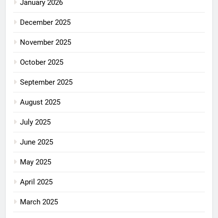
January 2026
December 2025
November 2025
October 2025
September 2025
August 2025
July 2025
June 2025
May 2025
April 2025
March 2025