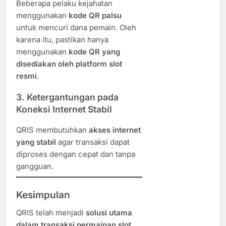
Beberapa pelaku kejahatan
menggunakan
kode QR palsu
untuk mencuri dana pemain. Oleh
karena itu, pastikan hanya
menggunakan
kode QR yang
disediakan oleh platform slot
resmi
.
3. Ketergantungan pada
Koneksi Internet Stabil
QRIS membutuhkan
akses internet
yang stabil
agar transaksi dapat
diproses dengan cepat dan tanpa
gangguan.
Kesimpulan
QRIS telah menjadi
solusi utama
dalam transaksi permainan slot