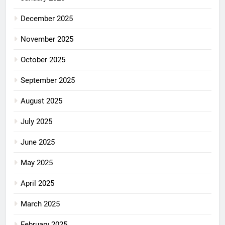
December 2025
November 2025
October 2025
September 2025
August 2025
July 2025
June 2025
May 2025
April 2025
March 2025
February 2025