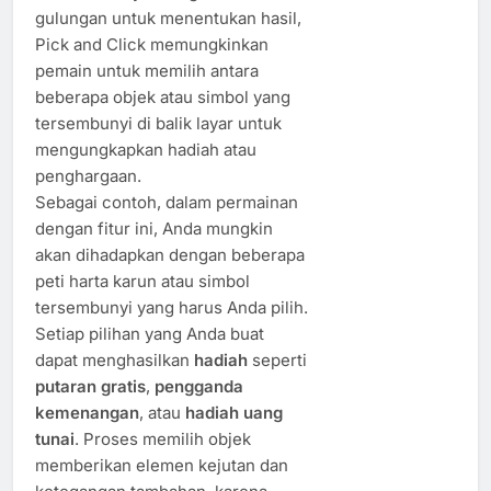
gulungan untuk menentukan hasil,
Pick and Click memungkinkan
pemain untuk memilih antara
beberapa objek atau simbol yang
tersembunyi di balik layar untuk
mengungkapkan hadiah atau
penghargaan.
Sebagai contoh, dalam permainan
dengan fitur ini, Anda mungkin
akan dihadapkan dengan beberapa
peti harta karun atau simbol
tersembunyi yang harus Anda pilih.
Setiap pilihan yang Anda buat
dapat menghasilkan
hadiah
seperti
putaran gratis
,
pengganda
kemenangan
, atau
hadiah uang
tunai
. Proses memilih objek
memberikan elemen kejutan dan