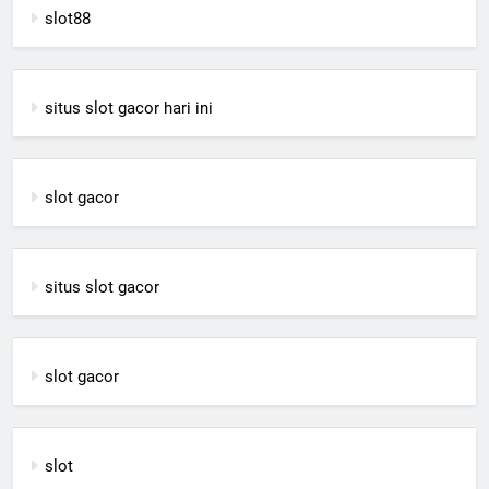
slot88
situs slot gacor hari ini
slot gacor
situs slot gacor
slot gacor
slot