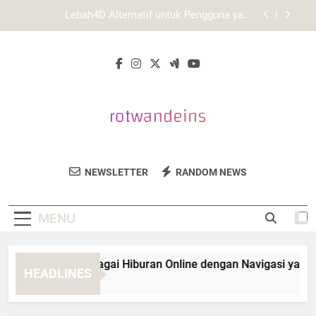
Skip
Tips Mengatasi Masalah Umum pada Slot
to
Lebah4D agar Akses Tetap Lancar, Aman, dan
Mudah Dipahami
content
LAE138 Login dan Pentingnya Verifikasi Link
Sebelum Masuk ke Akun
Slot Lebah4D sebagai Hiburan Online dengan
Navigasi yang Lebih Mudah
Lebah4D Alternatif untuk Pengguna yang
Mengutamakan Kemudahan
Tips Mengatasi Masalah Umum pada Slot
Lebah4D agar Akses Tetap Lancar, Aman, dan
Rotwand Eins
Mudah Dipahami
Studio Desain Arsitektur Modern Dengan
LAE138 Login dan Pentingnya Verifikasi Link
NEWSLETTER
RANDOM NEWS
Sebelum Masuk ke Akun
Sentuhan Estetika Yang Kuat. Temukan
Portofolio Rotwand Eins.
MENU
ot Lebah4D sebagai Hiburan Online dengan Navigasi yang Le
HEADLINES
Months Ago