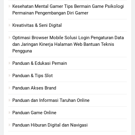
Kesehatan Mental Gamer Tips Bermain Game Psikologi
Permainan Pengembangan Diri Gamer
Kreativitas & Seni Digital
Optimasi Browser Mobile Solusi Login Pengaturan Data
dan Jaringan Kinerja Halaman Web Bantuan Teknis
Pengguna
Panduan & Edukasi Pemain
Panduan & Tips Slot
Panduan Akses Brand
Panduan dan Informasi Taruhan Online
Panduan Game Online
Panduan Hiburan Digital dan Navigasi