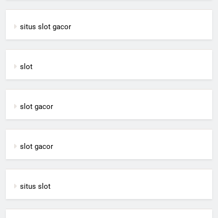
situs slot gacor
slot
slot gacor
slot gacor
situs slot