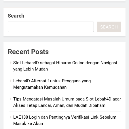
Search
SEARCH
Recent Posts
Slot Lebah4D sebagai Hiburan Online dengan Navigasi
yang Lebih Mudah
Lebah4D Alternatif untuk Pengguna yang
Mengutamakan Kemudahan
Tips Mengatasi Masalah Umum pada Slot Lebah4D agar
Akses Tetap Lancar, Aman, dan Mudah Dipahami
LAE138 Login dan Pentingnya Verifikasi Link Sebelum
Masuk ke Akun