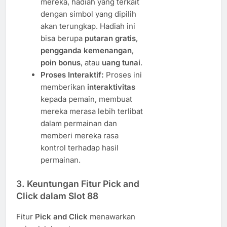
mereka, hadiah yang terkait
dengan simbol yang dipilih
akan terungkap. Hadiah ini
bisa berupa
putaran gratis
,
pengganda kemenangan
,
poin bonus
, atau
uang tunai
.
Proses Interaktif:
Proses ini
memberikan
interaktivitas
kepada pemain, membuat
mereka merasa lebih terlibat
dalam permainan dan
memberi mereka rasa
kontrol terhadap hasil
permainan.
3.
Keuntungan Fitur Pick and
Click dalam Slot 88
Fitur
Pick and Click
menawarkan