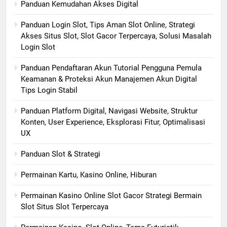
Panduan Kemudahan Akses Digital
Panduan Login Slot, Tips Aman Slot Online, Strategi
Akses Situs Slot, Slot Gacor Terpercaya, Solusi Masalah
Login Slot
Panduan Pendaftaran Akun Tutorial Pengguna Pemula
Keamanan & Proteksi Akun Manajemen Akun Digital
Tips Login Stabil
Panduan Platform Digital, Navigasi Website, Struktur
Konten, User Experience, Eksplorasi Fitur, Optimalisasi
UX
Panduan Slot & Strategi
Permainan Kartu, Kasino Online, Hiburan
Permainan Kasino Online Slot Gacor Strategi Bermain
Slot Situs Slot Terpercaya