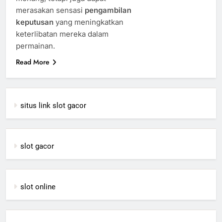
merasakan sensasi
pengambilan
keputusan
yang meningkatkan
keterlibatan mereka dalam
permainan.
Read More
situs link slot gacor
slot gacor
slot online