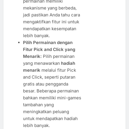
permainan memiliki
mekanisme yang berbeda,
jadi pastikan Anda tahu cara
mengaktifkan fitur ini untuk
mendapatkan kesempatan
lebih banyak.
Pilih Permainan dengan
Fitur Pick and Click yang
Menarik:
Pilih permainan
yang menawarkan
hadiah
menarik
melalui fitur Pick
and Click, seperti putaran
gratis atau pengganda
besar. Beberapa permainan
bahkan memiliki mini-games
tambahan yang
meningkatkan peluang
untuk mendapatkan hadiah
lebih banyak.