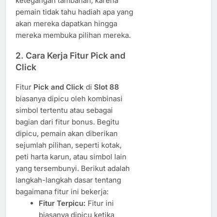
ketegangan tambahan, karena
pemain tidak tahu hadiah apa yang
akan mereka dapatkan hingga
mereka membuka pilihan mereka.
2.
Cara Kerja Fitur Pick and
Click
Fitur
Pick and Click
di
Slot 88
biasanya dipicu oleh kombinasi
simbol tertentu atau sebagai
bagian dari fitur bonus. Begitu
dipicu, pemain akan diberikan
sejumlah pilihan, seperti kotak,
peti harta karun, atau simbol lain
yang tersembunyi. Berikut adalah
langkah-langkah dasar tentang
bagaimana fitur ini bekerja:
Fitur Terpicu:
Fitur ini
biasanya dipicu ketika