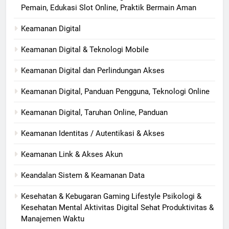
Pemain, Edukasi Slot Online, Praktik Bermain Aman
Keamanan Digital
Keamanan Digital & Teknologi Mobile
Keamanan Digital dan Perlindungan Akses
Keamanan Digital, Panduan Pengguna, Teknologi Online
Keamanan Digital, Taruhan Online, Panduan
Keamanan Identitas / Autentikasi & Akses
Keamanan Link & Akses Akun
Keandalan Sistem & Keamanan Data
Kesehatan & Kebugaran Gaming Lifestyle Psikologi &
Kesehatan Mental Aktivitas Digital Sehat Produktivitas &
Manajemen Waktu