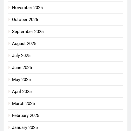
November 2025
October 2025
September 2025
August 2025
July 2025
June 2025
May 2025
April 2025
March 2025
February 2025
January 2025