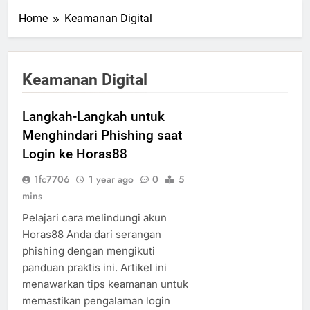
Home
Keamanan Digital
Keamanan Digital
Langkah-Langkah untuk
Menghindari Phishing saat
Login ke Horas88
1fc7706
1 year ago
0
5
mins
Pelajari cara melindungi akun
Horas88 Anda dari serangan
phishing dengan mengikuti
panduan praktis ini. Artikel ini
menawarkan tips keamanan untuk
memastikan pengalaman login