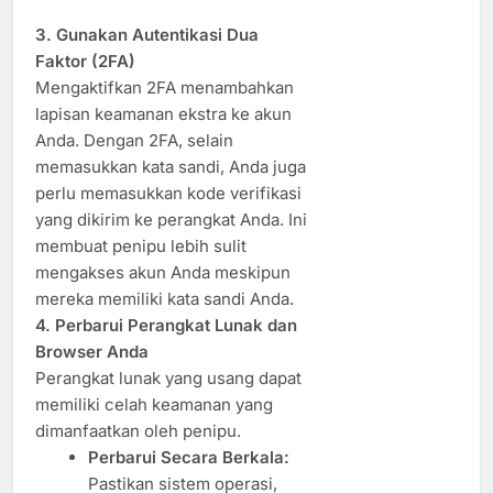
3. Gunakan Autentikasi Dua
Faktor (2FA)
Mengaktifkan 2FA menambahkan
lapisan keamanan ekstra ke akun
Anda. Dengan 2FA, selain
memasukkan kata sandi, Anda juga
perlu memasukkan kode verifikasi
yang dikirim ke perangkat Anda. Ini
membuat penipu lebih sulit
mengakses akun Anda meskipun
mereka memiliki kata sandi Anda.
4. Perbarui Perangkat Lunak dan
Browser Anda
Perangkat lunak yang usang dapat
memiliki celah keamanan yang
dimanfaatkan oleh penipu.
Perbarui Secara Berkala:
Pastikan sistem operasi,