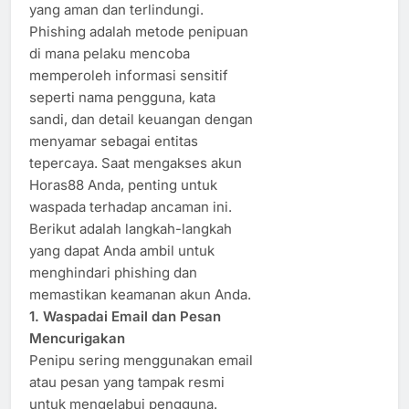
yang aman dan terlindungi.
Phishing adalah metode penipuan
di mana pelaku mencoba
memperoleh informasi sensitif
seperti nama pengguna, kata
sandi, dan detail keuangan dengan
menyamar sebagai entitas
tepercaya. Saat mengakses akun
Horas88 Anda, penting untuk
waspada terhadap ancaman ini.
Berikut adalah langkah-langkah
yang dapat Anda ambil untuk
menghindari phishing dan
memastikan keamanan akun Anda.
1. Waspadai Email dan Pesan
Mencurigakan
Penipu sering menggunakan email
atau pesan yang tampak resmi
untuk mengelabui pengguna.