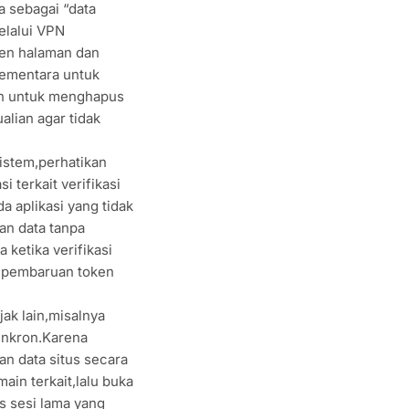
a sebagai “data
elalui VPN
ten halaman dan
sementara untuk
kan untuk menghapus
alian agar tidak
istem,perhatikan
 terkait verifikasi
a aplikasi yang tidak
an data tanpa
 ketika verifikasi
 pembaruan token
jak lain,misalnya
sinkron.Karena
n data situs secara
ain terkait,lalu buka
s sesi lama yang