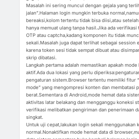
Masalah ini sering muncul dengan gejala yang terli
jalan”.Halaman login mungkin terbuka normal,namu
bereaksi,kolom tertentu tidak bisa diisi,atau setel
hanya memuat ulang tanpa hasil.Jika ada verifikasi
OTP atau captcha,kadang komponen itu tidak munc
sekali.Masalah juga dapat terlihat sebagai session 
karena token sesi tidak sempat dibuat atau disimp
skrip dibatasi.
Langkah pertama adalah memastikan apakah mode
aktif.Ada dua lokasi yang perlu diperiksa:pengatur
pengaturan sistem.Browser tertentu memiliki fitur “d
mode” yang mengompresi konten dan membatasi 
berat.Sementara di Android,mode hemat data sist
aktivitas latar belakang dan mengganggu koneksi sta
verifikasi melibatkan pengiriman dan penerimaan d
singkat.
Untuk uji cepat,lakukan login sekali menggunakan 
normal.Nonaktifkan mode hemat data di browser,m