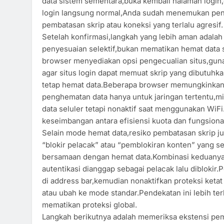
data sistem sementara,buka kembali halaman login,
login langsung normal,Anda sudah menemukan pen
pembatasan skrip atau koneksi yang terlalu agresif.
Setelah konfirmasi,langkah yang lebih aman adala
penyesuaian selektif,bukan mematikan hemat data 
browser menyediakan opsi pengecualian situs,guna
agar situs login dapat memuat skrip yang dibutuhka
tetap hemat data.Beberapa browser memungkinkan
penghematan data hanya untuk jaringan tertentu,mis
data seluler tetapi nonaktif saat menggunakan WiFi
keseimbangan antara efisiensi kuota dan fungsional
Selain mode hemat data,resiko pembatasan skrip jug
“blokir pelacak” atau “pemblokiran konten” yang se
bersamaan dengan hemat data.Kombinasi keduanya
autentikasi dianggap sebagai pelacak lalu diblokir.P
di address bar,kemudian nonaktifkan proteksi ketat
atau ubah ke mode standar.Pendekatan ini lebih ter
mematikan proteksi global.
Langkah berikutnya adalah memeriksa ekstensi pemb