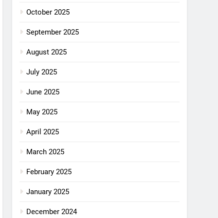
October 2025
September 2025
August 2025
July 2025
June 2025
May 2025
April 2025
March 2025
February 2025
January 2025
December 2024