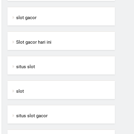
slot gacor
Slot gacor hari ini
situs slot
slot
situs slot gacor