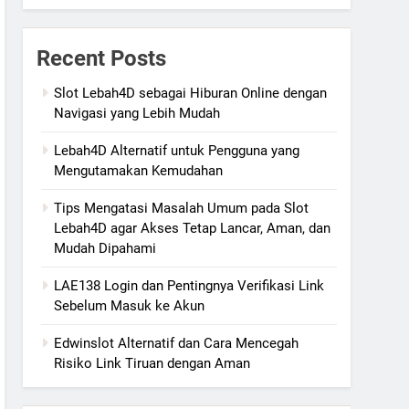
Recent Posts
Slot Lebah4D sebagai Hiburan Online dengan
Navigasi yang Lebih Mudah
Lebah4D Alternatif untuk Pengguna yang
Mengutamakan Kemudahan
Tips Mengatasi Masalah Umum pada Slot
Lebah4D agar Akses Tetap Lancar, Aman, dan
Mudah Dipahami
LAE138 Login dan Pentingnya Verifikasi Link
Sebelum Masuk ke Akun
Edwinslot Alternatif dan Cara Mencegah
Risiko Link Tiruan dengan Aman