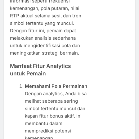
informasi seperti frekuensi
kemenangan, pola putaran, nilai
RTP aktual selama sesi, dan tren
simbol tertentu yang muncul.
Dengan fitur ini, pemain dapat
melakukan analisis sederhana
untuk mengidentifikasi pola dan
meningkatkan strategi bermain.
Manfaat Fitur Analytics
untuk Pemain
Memahami Pola Permainan
Dengan analytics, Anda bisa
melihat seberapa sering
simbol tertentu muncul dan
kapan fitur bonus aktif. Ini
membantu dalam
memprediksi potensi
kemenangan.