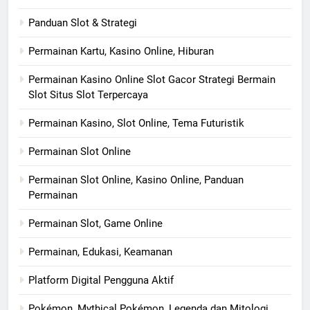
Panduan Slot & Strategi
Permainan Kartu, Kasino Online, Hiburan
Permainan Kasino Online Slot Gacor Strategi Bermain
Slot Situs Slot Terpercaya
Permainan Kasino, Slot Online, Tema Futuristik
Permainan Slot Online
Permainan Slot Online, Kasino Online, Panduan
Permainan
Permainan Slot, Game Online
Permainan, Edukasi, Keamanan
Platform Digital Pengguna Aktif
Pokémon, Mythical Pokémon, Legenda dan Mitologi,