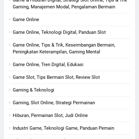
Game & Hiburan Digital, Strategi Slot Online, Tips & Trik
Gaming, Manajemen Modal, Pengalaman Bermain
Game Online
Game Online, Teknologi Digital, Panduan Slot
Game Online, Tips & Trik, Keseimbangan Bermain,
Peningkatan Keterampilan, Gaming Mental
Game Online, Tren Digital, Edukasi
Game Slot, Tips Bermain Slot, Review Slot
Gaming & Teknologi
Gaming, Slot Online, Strategi Permainan
Hiburan, Permainan Slot, Judi Online
Industri Game, Teknologi Game, Panduan Pemain