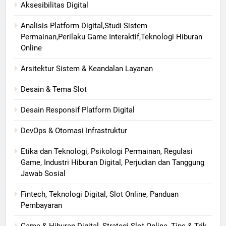
Aksesibilitas Digital
Analisis Platform Digital,Studi Sistem
Permainan,Perilaku Game Interaktif,Teknologi Hiburan
Online
Arsitektur Sistem & Keandalan Layanan
Desain & Tema Slot
Desain Responsif Platform Digital
DevOps & Otomasi Infrastruktur
Etika dan Teknologi, Psikologi Permainan, Regulasi
Game, Industri Hiburan Digital, Perjudian dan Tanggung
Jawab Sosial
Fintech, Teknologi Digital, Slot Online, Panduan
Pembayaran