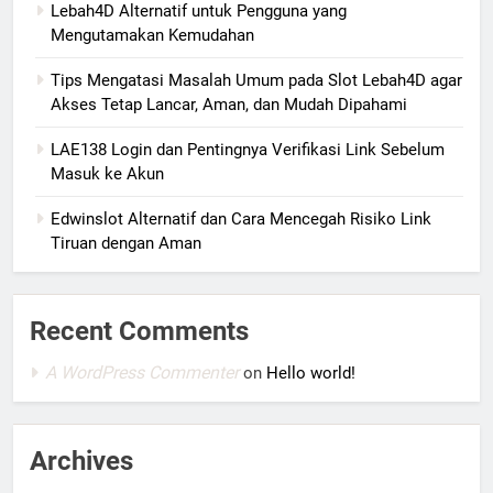
Lebah4D Alternatif untuk Pengguna yang
Mengutamakan Kemudahan
Tips Mengatasi Masalah Umum pada Slot Lebah4D agar
Akses Tetap Lancar, Aman, dan Mudah Dipahami
LAE138 Login dan Pentingnya Verifikasi Link Sebelum
Masuk ke Akun
Edwinslot Alternatif dan Cara Mencegah Risiko Link
Tiruan dengan Aman
Recent Comments
A WordPress Commenter
on
Hello world!
Archives