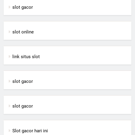
slot gacor
slot online
link situs slot
slot gacor
slot gacor
Slot gacor hari ini