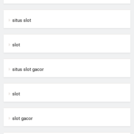
situs slot
slot
situs slot gacor
slot
slot gacor