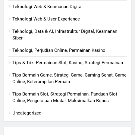
Teknologi Web & Keamanan Digital
Teknologi Web & User Experience
Teknologi, Data & AI, Infrastruktur Digital, Keamanan
Siber
Teknologi, Perjudian Online, Permainan Kasino
Tips & Trik, Permainan Slot, Kasino, Strategi Permainan
Tips Bermain Game, Strategi Game, Gaming Sehat, Game
Online, Keterampilan Pemain
Tips Bermain Slot, Strategi Permainan, Panduan Slot
Online, Pengelolaan Modal, Maksimalkan Bonus
Uncategorized