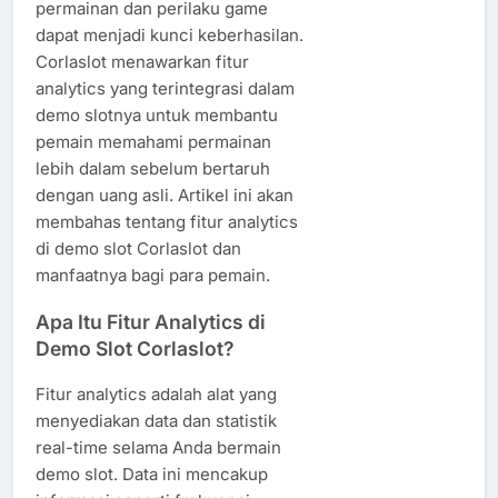
permainan dan perilaku game
dapat menjadi kunci keberhasilan.
Corlaslot menawarkan fitur
analytics yang terintegrasi dalam
demo slotnya untuk membantu
pemain memahami permainan
lebih dalam sebelum bertaruh
dengan uang asli. Artikel ini akan
membahas tentang fitur analytics
di demo slot Corlaslot dan
manfaatnya bagi para pemain.
Apa Itu Fitur Analytics di
Demo Slot Corlaslot?
Fitur analytics adalah alat yang
menyediakan data dan statistik
real-time selama Anda bermain
demo slot. Data ini mencakup