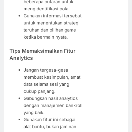
beberapa putaran untuk
mengidentifikasi pola.
Gunakan informasi tersebut
untuk menentukan strategi
taruhan dan pilihan game
ketika bermain nyata.
Tips Memaksimalkan Fitur
Analytics
Jangan tergesa-gesa
membuat kesimpulan, amati
data selama sesi yang
cukup panjang.
Gabungkan hasil analytics
dengan manajemen bankroll
yang baik.
Gunakan fitur ini sebagai
alat bantu, bukan jaminan