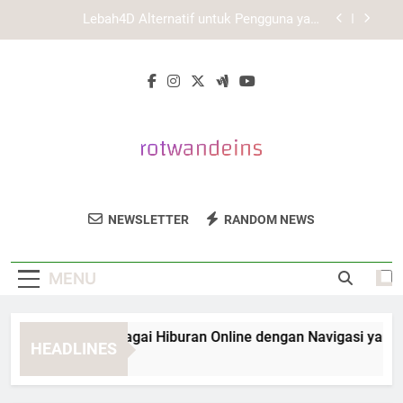
Skip
Tips Mengatasi Masalah Umum pada Slot
to
Lebah4D agar Akses Tetap Lancar, Aman, dan
Mudah Dipahami
content
LAE138 Login dan Pentingnya Verifikasi Link
Sebelum Masuk ke Akun
Slot Lebah4D sebagai Hiburan Online dengan
Navigasi yang Lebih Mudah
Lebah4D Alternatif untuk Pengguna yang
Mengutamakan Kemudahan
Tips Mengatasi Masalah Umum pada Slot
Lebah4D agar Akses Tetap Lancar, Aman, dan
Rotwand Eins
Mudah Dipahami
Studio Desain Arsitektur Modern Dengan
LAE138 Login dan Pentingnya Verifikasi Link
NEWSLETTER
RANDOM NEWS
Sebelum Masuk ke Akun
Sentuhan Estetika Yang Kuat. Temukan
Portofolio Rotwand Eins.
MENU
ot Lebah4D sebagai Hiburan Online dengan Navigasi yang Le
HEADLINES
Months Ago