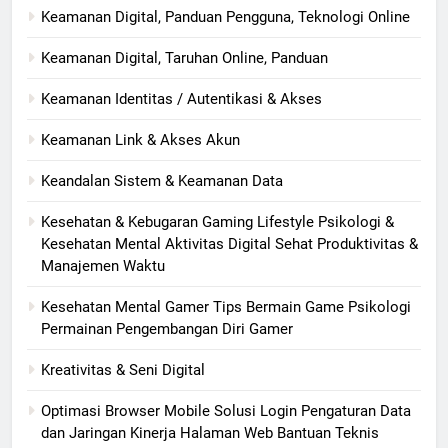
Keamanan Digital, Panduan Pengguna, Teknologi Online
Keamanan Digital, Taruhan Online, Panduan
Keamanan Identitas / Autentikasi & Akses
Keamanan Link & Akses Akun
Keandalan Sistem & Keamanan Data
Kesehatan & Kebugaran Gaming Lifestyle Psikologi &
Kesehatan Mental Aktivitas Digital Sehat Produktivitas &
Manajemen Waktu
Kesehatan Mental Gamer Tips Bermain Game Psikologi
Permainan Pengembangan Diri Gamer
Kreativitas & Seni Digital
Optimasi Browser Mobile Solusi Login Pengaturan Data
dan Jaringan Kinerja Halaman Web Bantuan Teknis