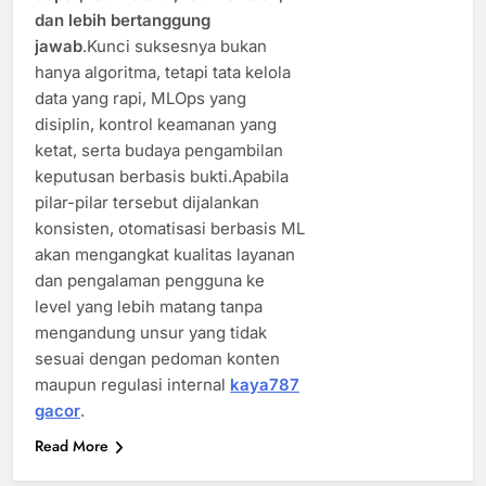
dan lebih bertanggung
jawab
.Kunci suksesnya bukan
hanya algoritma, tetapi tata kelola
data yang rapi, MLOps yang
disiplin, kontrol keamanan yang
ketat, serta budaya pengambilan
keputusan berbasis bukti.Apabila
pilar-pilar tersebut dijalankan
konsisten, otomatisasi berbasis ML
akan mengangkat kualitas layanan
dan pengalaman pengguna ke
level yang lebih matang tanpa
mengandung unsur yang tidak
sesuai dengan pedoman konten
maupun regulasi internal
kaya787
gacor
.
Read More