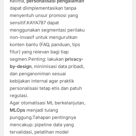
Kelima,
personalisasi pengalaman
dapat diimplementasikan tanpa
menyentuh unsur promosi yang
sensitif.KAYA787 dapat
menggunakan segmentasi perilaku
non-invasif untuk mengurutkan
konten bantu (FAQ, panduan, tips
fitur) yang relevan bagi tiap
segmen.Penting: lakukan
privacy-
by-design
, minimisasi data pribadi,
dan penganoniman sesuai
kebijakan internal agar praktik
personalisasi tetap etis dan patuh
regulasi.
Agar otomatisasi ML berkelanjutan,
MLOps
menjadi tulang
punggung.Tahapan pentingnya
mencakup: pipeline data yang
tervalidasi, pelatihan model