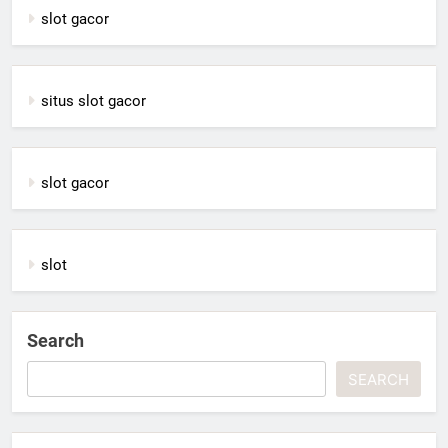
slot gacor
situs slot gacor
slot gacor
slot
Search
SEARCH