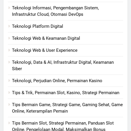
Teknologi Informasi, Pengembangan Sistem,
Infrastruktur Cloud, Otomasi DevOps
Teknologi Platform Digital
Teknologi Web & Keamanan Digital
Teknologi Web & User Experience
Teknologi, Data & AI, Infrastruktur Digital, Keamanan
Siber
Teknologi, Perjudian Online, Permainan Kasino
Tips & Trik, Permainan Slot, Kasino, Strategi Permainan
Tips Bermain Game, Strategi Game, Gaming Sehat, Game
Online, Keterampilan Pemain
Tips Bermain Slot, Strategi Permainan, Panduan Slot
Online, Pengelolaan Modal, Maksimalkan Bonus