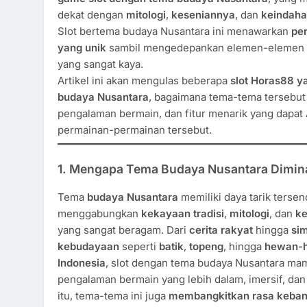
dekat dengan
mitologi
,
keseniannya
, dan
keindaha
Slot bertema budaya Nusantara ini menawarkan
pe
yang unik
sambil mengedepankan elemen-elemen tr
yang sangat kaya.
Artikel ini akan mengulas beberapa
slot Horas88 
budaya Nusantara
, bagaimana tema-tema tersebu
pengalaman bermain, dan fitur menarik yang dapa
permainan-permainan tersebut.
1.
Mengapa Tema Budaya Nusantara Diminat
Tema
budaya Nusantara
memiliki daya tarik tersen
menggabungkan
kekayaan tradisi
,
mitologi
, dan
ke
yang sangat beragam. Dari
cerita rakyat
hingga
si
kebudayaan
seperti
batik
,
topeng
, hingga
hewan-
Indonesia
, slot dengan tema budaya Nusantara m
pengalaman bermain yang lebih dalam, imersif, dan
itu, tema-tema ini juga
membangkitkan rasa keba