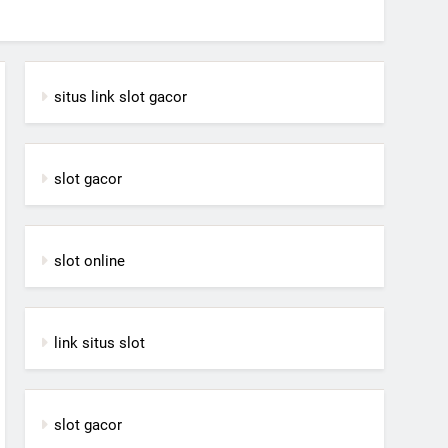
situs link slot gacor
slot gacor
slot online
link situs slot
slot gacor