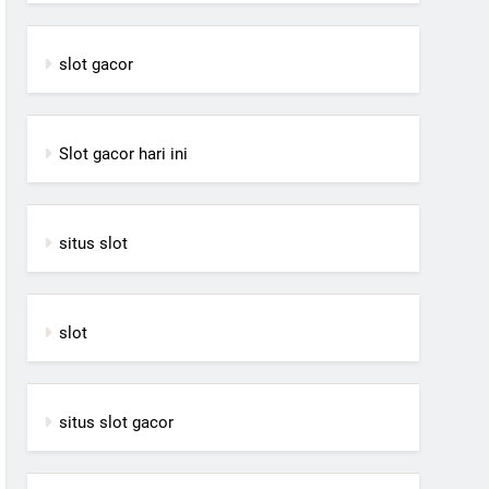
slot gacor
Slot gacor hari ini
situs slot
slot
situs slot gacor