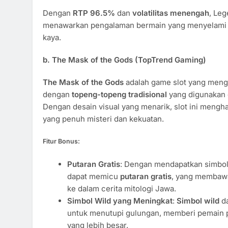
Dengan
RTP 96.5%
dan
volatilitas menengah
, Leg
menawarkan pengalaman bermain yang menyelami m
kaya.
b. The Mask of the Gods (TopTrend Gaming)
The Mask of the Gods
adalah game slot yang men
dengan
topeng-topeng tradisional
yang digunakan 
Dengan desain visual yang menarik, slot ini mengh
yang penuh misteri dan kekuatan.
Fitur Bonus:
Putaran Gratis
: Dengan mendapatkan simbo
dapat memicu
putaran gratis
, yang membawa
ke dalam cerita mitologi Jawa.
Simbol Wild yang Meningkat
:
Simbol wild
da
untuk menutupi gulungan, memberi pemain
yang lebih besar.