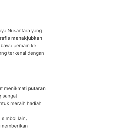
daya Nusantara yang
rafis menakjubkan
embawa pemain ke
yang terkenal dengan
at menikmati
putaran
 sangat
tuk meraih hadiah
simbol lain,
g memberikan