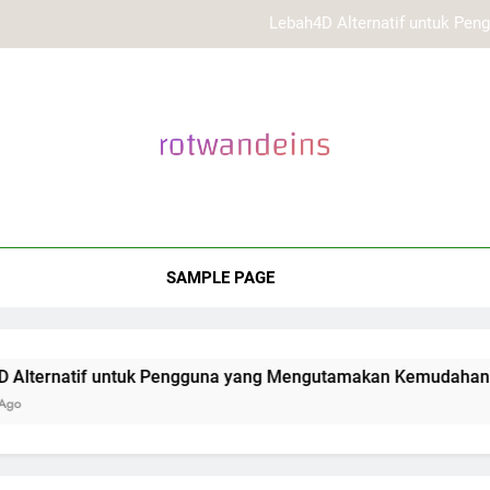
Lebah4D Alternatif untuk P
Tips Mengatasi Masalah Umum pada Slot Lebah4D agar Akses Tet
LAE138 Login dan Pentingnya V
Slot Lebah4D sebagai Hiburan Onl
wand Eins
Lebah4D Alternatif untuk P
ain Arsitektur Modern Dengan Sentuhan Estetika Yang Kuat. T
Tips Mengatasi Masalah Umum pada Slot Lebah4D agar Akses Tet
SAMPLE PAGE
LAE138 Login dan Pentingnya V
f untuk Pengguna yang Mengutamakan Kemudahan
Tips 
3 Mont