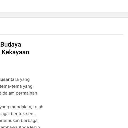
 Budaya
n Kekayaan
Nusantara
yang
i tema-tema yang
a dalam permainan
 yang mendalam, telah
bagai bentuk seni,
menemukan berbagai
membawa Anda lebih