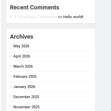
Recent Comments
A WordPress Commenter
on
Hello world!
Archives
May 2026
April 2026
March 2026
February 2026
January 2026
December 2025
November 2025