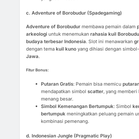
c. Adventure of Borobudur (Spadegaming)
Adventure of Borobudur
membawa pemain dalam
arkeologi
untuk menemukan
rahasia kuil Borobudu
budaya terbesar Indonesia
. Slot ini menawarkan
g
dengan tema
kuil kuno
yang dihiasi dengan simbol
Jawa
.
Fitur Bonus:
Putaran Gratis
: Pemain bisa memicu
putaran
mendapatkan simbol
scatter
, yang memberi
menang besar.
Simbol Kemenangan Bertumpuk
: Simbol
ke
bertumpuk
meningkatkan peluang pemain u
kombinasi pemenang.
d. Indonesian Jungle (Pragmatic Play)