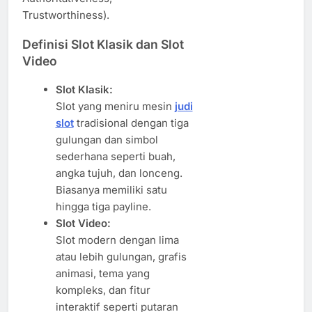
Trustworthiness).
Definisi Slot Klasik dan Slot
Video
Slot Klasik:
Slot yang meniru mesin
judi
slot
tradisional dengan tiga
gulungan dan simbol
sederhana seperti buah,
angka tujuh, dan lonceng.
Biasanya memiliki satu
hingga tiga payline.
Slot Video:
Slot modern dengan lima
atau lebih gulungan, grafis
animasi, tema yang
kompleks, dan fitur
interaktif seperti putaran