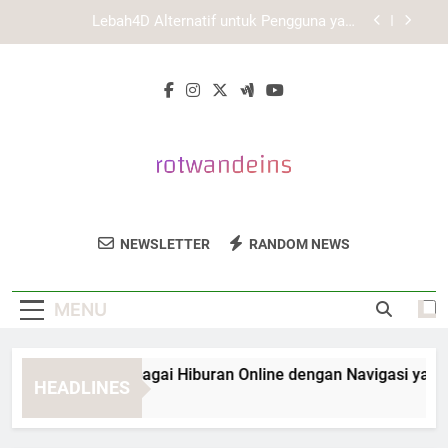
Skip
Tips Mengatasi Masalah Umum pada Slot
to
Lebah4D agar Akses Tetap Lancar, Aman, dan
Mudah Dipahami
content
LAE138 Login dan Pentingnya Verifikasi Link
Sebelum Masuk ke Akun
Slot Lebah4D sebagai Hiburan Online dengan
Navigasi yang Lebih Mudah
Lebah4D Alternatif untuk Pengguna yang
Mengutamakan Kemudahan
Tips Mengatasi Masalah Umum pada Slot
Lebah4D agar Akses Tetap Lancar, Aman, dan
Rotwand Eins
Mudah Dipahami
Studio Desain Arsitektur Modern Dengan
LAE138 Login dan Pentingnya Verifikasi Link
NEWSLETTER
RANDOM NEWS
Sebelum Masuk ke Akun
Sentuhan Estetika Yang Kuat. Temukan
Portofolio Rotwand Eins.
MENU
lot Lebah4D sebagai Hiburan Online dengan Navigasi yang Le
HEADLINES
 Months Ago