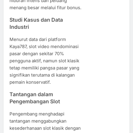
hiburan intens dan peluang
menang besar melalui fitur bonus.
Studi Kasus dan Data
Industri
Menurut data dari platform
Kaya787, slot video mendominasi
pasar dengan sekitar 70%
pengguna aktif, namun slot klasik
tetap memiliki pangsa pasar yang
signifikan terutama di kalangan
pemain konservatif.
Tantangan dalam
Pengembangan Slot
Pengembang menghadapi
tantangan menggabungkan
kesederhanaan slot klasik dengan