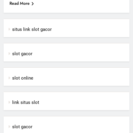
Read More
situs link slot gacor
slot gacor
slot online
link situs slot
slot gacor