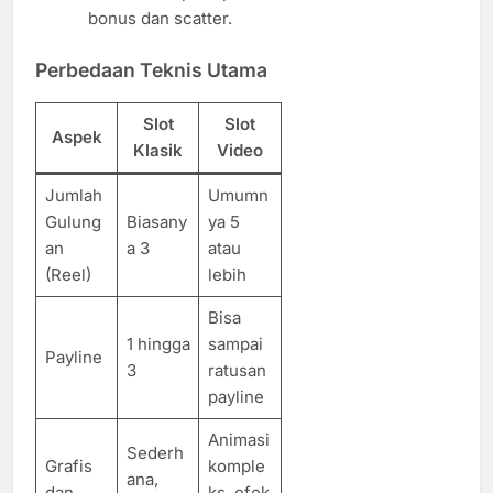
bonus dan scatter.
Perbedaan Teknis Utama
Slot
Slot
Aspek
Klasik
Video
Jumlah
Umumn
Gulung
Biasany
ya 5
an
a 3
atau
(Reel)
lebih
Bisa
1 hingga
sampai
Payline
3
ratusan
payline
Animasi
Sederh
Grafis
komple
ana,
dan
ks, efek