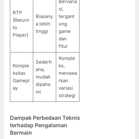
Bervaria
si,
RTP
Biasany
tergant
(Return
a lebih
ung
to
tinggi
game
Player)
dan
fitur
Komple
Sederh
Komple
ks,
ana,
ksitas
menawa
mudah
Gamepl
rkan
dipaha
ay
variasi
mi
strategi
Dampak Perbedaan Teknis
terhadap Pengalaman
Bermain