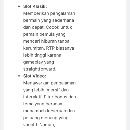
Slot Klasik:
Memberikan pengalaman
bermain yang sederhana
dan cepat. Cocok untuk
pemain pemula yang
mencari hiburan tanpa
kerumitan. RTP biasanya
lebih tinggi karena
gameplay yang
straightforward.
Slot Video:
Menawarkan pengalaman
yang lebih imersif dan
interaktif. Fitur bonus dan
tema yang beragam
menambah keseruan dan
peluang menang yang
variatif. Namun,