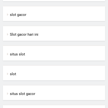
slot gacor
Slot gacor hari ini
situs slot
slot
situs slot gacor