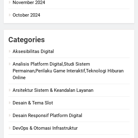
November 2024
October 2024
Categories
Aksesibilitas Digital
Analisis Platform Digital,Studi Sistem
Permainan,Perilaku Game Interaktif,Teknologi Hiburan
Online
Arsitektur Sistem & Keandalan Layanan
Desain & Tema Slot
Desain Responsif Platform Digital
DevOps & Otomasi Infrastruktur