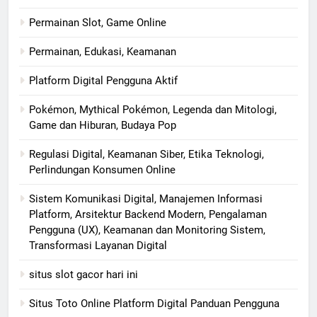
Permainan Slot, Game Online
Permainan, Edukasi, Keamanan
Platform Digital Pengguna Aktif
Pokémon, Mythical Pokémon, Legenda dan Mitologi,
Game dan Hiburan, Budaya Pop
Regulasi Digital, Keamanan Siber, Etika Teknologi,
Perlindungan Konsumen Online
Sistem Komunikasi Digital, Manajemen Informasi
Platform, Arsitektur Backend Modern, Pengalaman
Pengguna (UX), Keamanan dan Monitoring Sistem,
Transformasi Layanan Digital
situs slot gacor hari ini
Situs Toto Online Platform Digital Panduan Pengguna