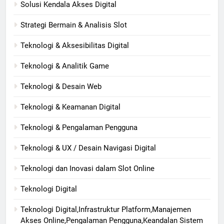
Solusi Kendala Akses Digital
Strategi Bermain & Analisis Slot
Teknologi & Aksesibilitas Digital
Teknologi & Analitik Game
Teknologi & Desain Web
Teknologi & Keamanan Digital
Teknologi & Pengalaman Pengguna
Teknologi & UX / Desain Navigasi Digital
Teknologi dan Inovasi dalam Slot Online
Teknologi Digital
Teknologi Digital,Infrastruktur Platform,Manajemen
Akses Online,Pengalaman Pengguna,Keandalan Sistem