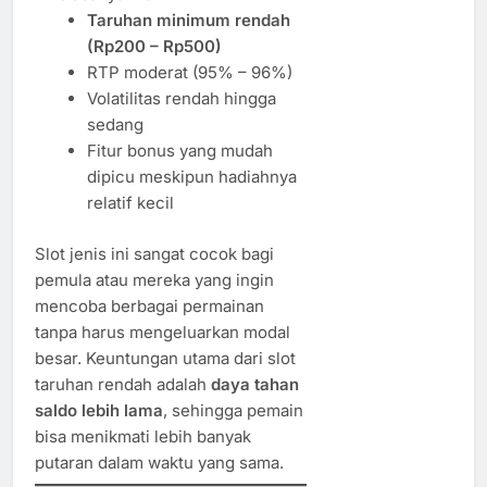
Taruhan minimum rendah
(Rp200 – Rp500)
RTP moderat (95% – 96%)
Volatilitas rendah hingga
sedang
Fitur bonus yang mudah
dipicu meskipun hadiahnya
relatif kecil
Slot jenis ini sangat cocok bagi
pemula atau mereka yang ingin
mencoba berbagai permainan
tanpa harus mengeluarkan modal
besar. Keuntungan utama dari slot
taruhan rendah adalah
daya tahan
saldo lebih lama
, sehingga pemain
bisa menikmati lebih banyak
putaran dalam waktu yang sama.