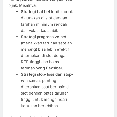
bijak. Misalnya:
Strategi flat bet
lebih cocok
digunakan di slot dengan
taruhan minimum rendah
dan volatilitas stabil.
Strategi progressive bet
(menaikkan taruhan setelah
menang) bisa lebih efektif
diterapkan di slot dengan
RTP tinggi dan batas
taruhan yang fleksibel.
Strategi stop-loss dan stop-
win
sangat penting
diterapkan saat bermain di
slot dengan batas taruhan
tinggi untuk menghindari
kerugian berlebihan.