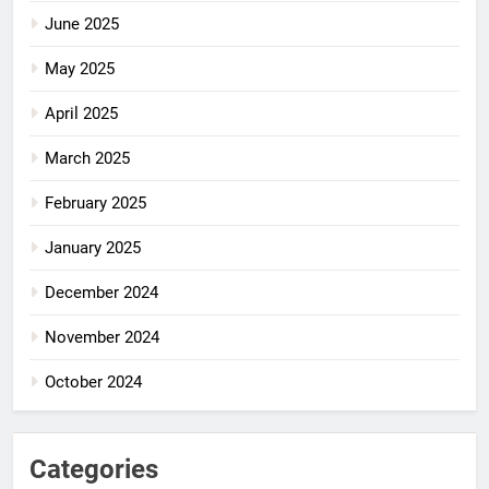
June 2025
May 2025
April 2025
March 2025
February 2025
January 2025
December 2024
November 2024
October 2024
Categories