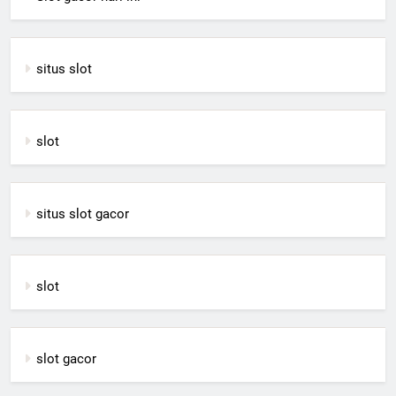
situs slot
slot
situs slot gacor
slot
slot gacor