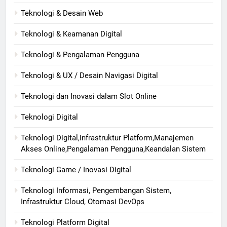
Teknologi & Desain Web
Teknologi & Keamanan Digital
Teknologi & Pengalaman Pengguna
Teknologi & UX / Desain Navigasi Digital
Teknologi dan Inovasi dalam Slot Online
Teknologi Digital
Teknologi Digital,Infrastruktur Platform,Manajemen
Akses Online,Pengalaman Pengguna,Keandalan Sistem
Teknologi Game / Inovasi Digital
Teknologi Informasi, Pengembangan Sistem,
Infrastruktur Cloud, Otomasi DevOps
Teknologi Platform Digital