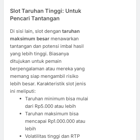
Slot Taruhan Tinggi: Untuk
Pencari Tantangan
Di sisi lain, slot dengan
taruhan
maksimum besar
menawarkan
tantangan dan potensi imbal hasil
yang lebih tinggi. Biasanya
ditujukan untuk pemain
berpengalaman atau mereka yang
memang siap mengambil risiko
lebih besar. Karakteristik slot jenis
ini meliputi:
Taruhan minimum bisa mulai
dari Rp5.000 atau lebih
Taruhan maksimum bisa
mencapai Rp1.000.000 atau
lebih
Volatilitas tinggi dan RTP