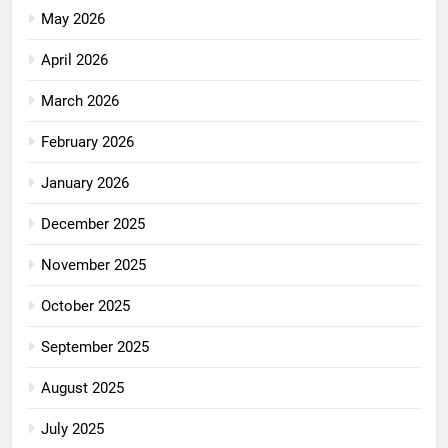
May 2026
April 2026
March 2026
February 2026
January 2026
December 2025
November 2025
October 2025
September 2025
August 2025
July 2025