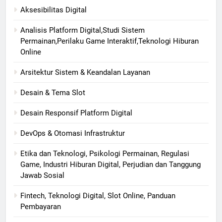
Aksesibilitas Digital
Analisis Platform Digital,Studi Sistem
Permainan,Perilaku Game Interaktif,Teknologi Hiburan
Online
Arsitektur Sistem & Keandalan Layanan
Desain & Tema Slot
Desain Responsif Platform Digital
DevOps & Otomasi Infrastruktur
Etika dan Teknologi, Psikologi Permainan, Regulasi
Game, Industri Hiburan Digital, Perjudian dan Tanggung
Jawab Sosial
Fintech, Teknologi Digital, Slot Online, Panduan
Pembayaran