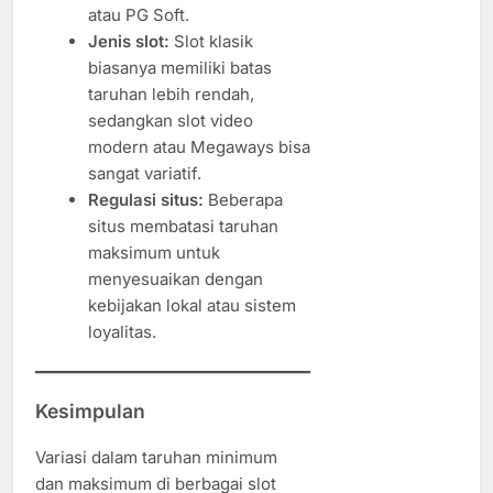
atau PG Soft.
Jenis slot:
Slot klasik
biasanya memiliki batas
taruhan lebih rendah,
sedangkan slot video
modern atau Megaways bisa
sangat variatif.
Regulasi situs:
Beberapa
situs membatasi taruhan
maksimum untuk
menyesuaikan dengan
kebijakan lokal atau sistem
loyalitas.
Kesimpulan
Variasi dalam taruhan minimum
dan maksimum di berbagai slot