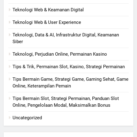
Teknologi Web & Keamanan Digital
Teknologi Web & User Experience
Teknologi, Data & AI, Infrastruktur Digital, Keamanan
Siber
Teknologi, Perjudian Online, Permainan Kasino
Tips & Trik, Permainan Slot, Kasino, Strategi Permainan
Tips Bermain Game, Strategi Game, Gaming Sehat, Game
Online, Keterampilan Pemain
Tips Bermain Slot, Strategi Permainan, Panduan Slot
Online, Pengelolaan Modal, Maksimalkan Bonus
Uncategorized