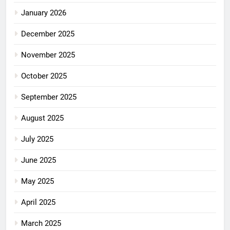
January 2026
December 2025
November 2025
October 2025
September 2025
August 2025
July 2025
June 2025
May 2025
April 2025
March 2025