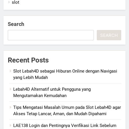
slot
Search
SEARCH
Recent Posts
Slot Lebah4D sebagai Hiburan Online dengan Navigasi
yang Lebih Mudah
Lebah4D Alternatif untuk Pengguna yang
Mengutamakan Kemudahan
Tips Mengatasi Masalah Umum pada Slot Lebah4D agar
Akses Tetap Lancar, Aman, dan Mudah Dipahami
LAE138 Login dan Pentingnya Verifikasi Link Sebelum