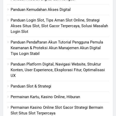
Panduan Kemudahan Akses Digital
Panduan Login Slot, Tips Aman Slot Online, Strategi
Akses Situs Slot, Slot Gacor Terpercaya, Solusi Masalah
Login Slot
Panduan Pendaftaran Akun Tutorial Pengguna Pemula
Keamanan & Proteksi Akun Manajemen Akun Digital
Tips Login Stabil
Panduan Platform Digital, Navigasi Website, Struktur
Konten, User Experience, Eksplorasi Fitur, Optimalisasi
UX
Panduan Slot & Strategi
Permainan Kartu, Kasino Online, Hiburan
Permainan Kasino Online Slot Gacor Strategi Bermain
Slot Situs Slot Terpercaya