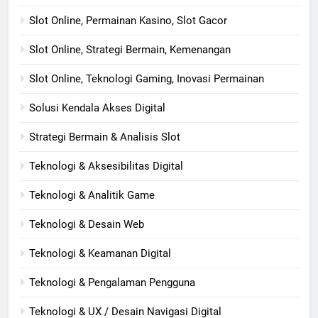
Slot Online, Permainan Kasino, Slot Gacor
Slot Online, Strategi Bermain, Kemenangan
Slot Online, Teknologi Gaming, Inovasi Permainan
Solusi Kendala Akses Digital
Strategi Bermain & Analisis Slot
Teknologi & Aksesibilitas Digital
Teknologi & Analitik Game
Teknologi & Desain Web
Teknologi & Keamanan Digital
Teknologi & Pengalaman Pengguna
Teknologi & UX / Desain Navigasi Digital