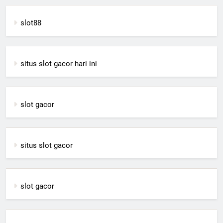
slot88
situs slot gacor hari ini
slot gacor
situs slot gacor
slot gacor