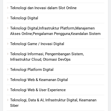
Teknologi dan Inovasi dalam Slot Online
Teknologi Digital
Teknologi Digital,Infrastruktur Platform,Manajemen
Akses Online,Pengalaman Pengguna,Keandalan Sistem
Teknologi Game / Inovasi Digital
Teknologi Informasi, Pengembangan Sistem,
Infrastruktur Cloud, Otomasi DevOps
Teknologi Platform Digital
Teknologi Web & Keamanan Digital
Teknologi Web & User Experience
Teknologi, Data & AI, Infrastruktur Digital, Keamanan
Siber