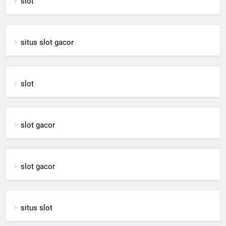
slot
situs slot gacor
slot
slot gacor
slot gacor
situs slot