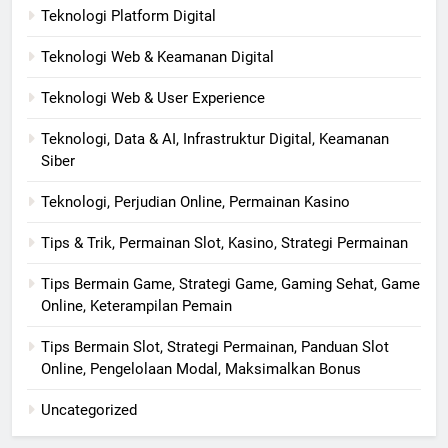
Teknologi Platform Digital
Teknologi Web & Keamanan Digital
Teknologi Web & User Experience
Teknologi, Data & AI, Infrastruktur Digital, Keamanan
Siber
Teknologi, Perjudian Online, Permainan Kasino
Tips & Trik, Permainan Slot, Kasino, Strategi Permainan
Tips Bermain Game, Strategi Game, Gaming Sehat, Game
Online, Keterampilan Pemain
Tips Bermain Slot, Strategi Permainan, Panduan Slot
Online, Pengelolaan Modal, Maksimalkan Bonus
Uncategorized