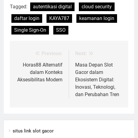
Tagged:
autentikasi digital
cloud security
daftar login
KAYA787
keamanan login
Single Sign-On
SSO
Previous:
Next:
Post
navigation
Horas88 Alternatif
Masa Depan Slot
dalam Konteks
Gacor dalam
Aksesibilitas Modern
Ekosistem Digital:
Inovasi, Teknologi,
dan Perubahan Tren
situs link slot gacor