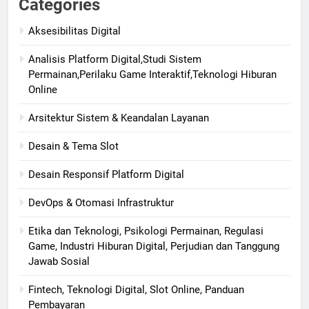
Categories
Aksesibilitas Digital
Analisis Platform Digital,Studi Sistem
Permainan,Perilaku Game Interaktif,Teknologi Hiburan
Online
Arsitektur Sistem & Keandalan Layanan
Desain & Tema Slot
Desain Responsif Platform Digital
DevOps & Otomasi Infrastruktur
Etika dan Teknologi, Psikologi Permainan, Regulasi
Game, Industri Hiburan Digital, Perjudian dan Tanggung
Jawab Sosial
Fintech, Teknologi Digital, Slot Online, Panduan
Pembayaran