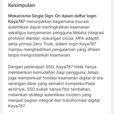
Kesimpulan
Mekanisme Single Sign-On dalam daftar login
Kaya787
menunjukkan bagaimana inovasi
autentikasi dapat meningkatkan keamanan
sekaligus kenyamanan pengguna.Melalui integrasi
protokol standar, dukungan cloud, MFA adaptif,
serta prinsip Zero Trust, sistem login Kaya787
mampu menghadirkan pengalaman yang efisien
tanpa mengorbankan keamanan.
Dengan penerapan SSO, Kaya787 tidak hanya
memberikan kemudahan bagi pengguna, tetapi
juga memperkuat fondasi keamanan digital di era
serangan siber yang semakin kompleks.Pada
akhirnya, SSO bukan hanya fitur tambahan,
melainkan strategi autentikasi modern yang
menjadi bagian integral dari transformasi digital
Kaya787.