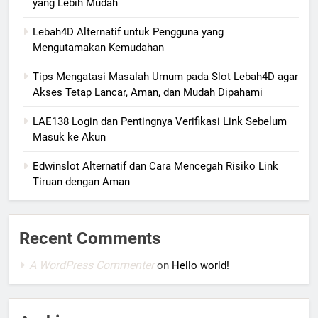
yang Lebih Mudah
Lebah4D Alternatif untuk Pengguna yang
Mengutamakan Kemudahan
Tips Mengatasi Masalah Umum pada Slot Lebah4D agar
Akses Tetap Lancar, Aman, dan Mudah Dipahami
LAE138 Login dan Pentingnya Verifikasi Link Sebelum
Masuk ke Akun
Edwinslot Alternatif dan Cara Mencegah Risiko Link
Tiruan dengan Aman
Recent Comments
A WordPress Commenter
on
Hello world!