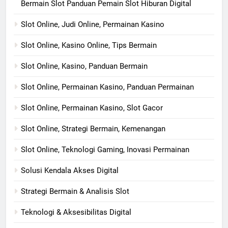
Bermain Slot Panduan Pemain Slot Hiburan Digital
Slot Online, Judi Online, Permainan Kasino
Slot Online, Kasino Online, Tips Bermain
Slot Online, Kasino, Panduan Bermain
Slot Online, Permainan Kasino, Panduan Permainan
Slot Online, Permainan Kasino, Slot Gacor
Slot Online, Strategi Bermain, Kemenangan
Slot Online, Teknologi Gaming, Inovasi Permainan
Solusi Kendala Akses Digital
Strategi Bermain & Analisis Slot
Teknologi & Aksesibilitas Digital