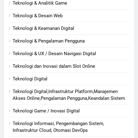
Teknologi & Analitik Game
Teknologi & Desain Web
Teknologi & Keamanan Digital
Teknologi & Pengalaman Pengguna
Teknologi & UX / Desain Navigasi Digital
Teknologi dan Inovasi dalam Slot Online
Teknologi Digital
Teknologi Digital,Infrastruktur Platform,Manajemen
Akses Online,Pengalaman Pengguna,Keandalan Sistem
Teknologi Game / Inovasi Digital
Teknologi Informasi, Pengembangan Sistem,
Infrastruktur Cloud, Otomasi DevOps