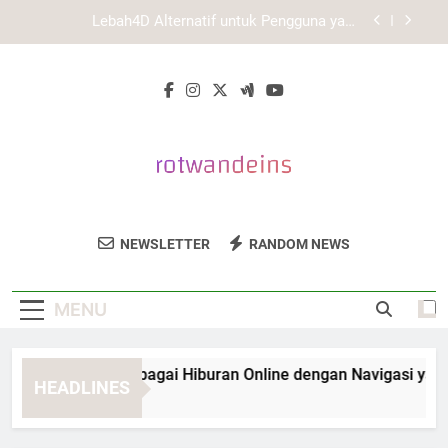
Skip
Tips Mengatasi Masalah Umum pada Slot
to
Lebah4D agar Akses Tetap Lancar, Aman, dan
content
Mudah Dipahami
LAE138 Login dan Pentingnya Verifikasi Link
Sebelum Masuk ke Akun
Slot Lebah4D sebagai Hiburan Online dengan
Navigasi yang Lebih Mudah
Lebah4D Alternatif untuk Pengguna yang
Mengutamakan Kemudahan
Tips Mengatasi Masalah Umum pada Slot
Rotwand Eins
Lebah4D agar Akses Tetap Lancar, Aman, dan
Studio Desain Arsitektur Modern Dengan
Mudah Dipahami
NEWSLETTER
RANDOM NEWS
LAE138 Login dan Pentingnya Verifikasi Link
Sentuhan Estetika Yang Kuat. Temukan
Sebelum Masuk ke Akun
Portofolio Rotwand Eins.
MENU
Slot Lebah4D sebagai Hiburan Online dengan Navigasi yang L
HEADLINES
3 Months Ago