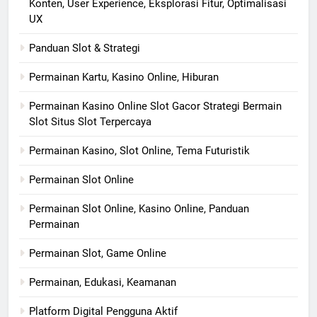
Konten, User Experience, Eksplorasi Fitur, Optimalisasi
UX
Panduan Slot & Strategi
Permainan Kartu, Kasino Online, Hiburan
Permainan Kasino Online Slot Gacor Strategi Bermain
Slot Situs Slot Terpercaya
Permainan Kasino, Slot Online, Tema Futuristik
Permainan Slot Online
Permainan Slot Online, Kasino Online, Panduan
Permainan
Permainan Slot, Game Online
Permainan, Edukasi, Keamanan
Platform Digital Pengguna Aktif