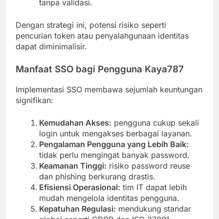
tanpa validasi.
Dengan strategi ini, potensi risiko seperti
pencurian token atau penyalahgunaan identitas
dapat diminimalisir.
Manfaat SSO bagi Pengguna Kaya787
Implementasi SSO membawa sejumlah keuntungan
signifikan:
Kemudahan Akses:
pengguna cukup sekali
login untuk mengakses berbagai layanan.
Pengalaman Pengguna yang Lebih Baik:
tidak perlu mengingat banyak password.
Keamanan Tinggi:
risiko password reuse
dan phishing berkurang drastis.
Efisiensi Operasional:
tim IT dapat lebih
mudah mengelola identitas pengguna.
Kepatuhan Regulasi:
mendukung standar