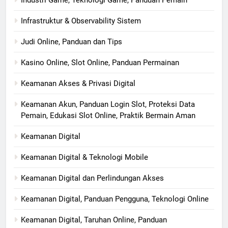
Industri Game, Teknologi Game, Panduan Pemain
Infrastruktur & Observability Sistem
Judi Online, Panduan dan Tips
Kasino Online, Slot Online, Panduan Permainan
Keamanan Akses & Privasi Digital
Keamanan Akun, Panduan Login Slot, Proteksi Data
Pemain, Edukasi Slot Online, Praktik Bermain Aman
Keamanan Digital
Keamanan Digital & Teknologi Mobile
Keamanan Digital dan Perlindungan Akses
Keamanan Digital, Panduan Pengguna, Teknologi Online
Keamanan Digital, Taruhan Online, Panduan