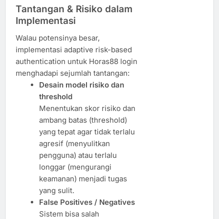
Tantangan & Risiko dalam
Implementasi
Walau potensinya besar,
implementasi adaptive risk-based
authentication untuk Horas88 login
menghadapi sejumlah tantangan:
Desain model risiko dan
threshold
Menentukan skor risiko dan
ambang batas (threshold)
yang tepat agar tidak terlalu
agresif (menyulitkan
pengguna) atau terlalu
longgar (mengurangi
keamanan) menjadi tugas
yang sulit.
False Positives / Negatives
Sistem bisa salah