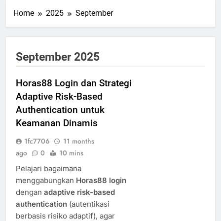
Home
2025
September
September 2025
Horas88 Login dan Strategi
Adaptive Risk-Based
Authentication untuk
Keamanan Dinamis
1fc7706
11 months
ago
0
10 mins
Pelajari bagaimana
menggabungkan
Horas88 login
dengan
adaptive risk-based
authentication
(autentikasi
berbasis risiko adaptif), agar