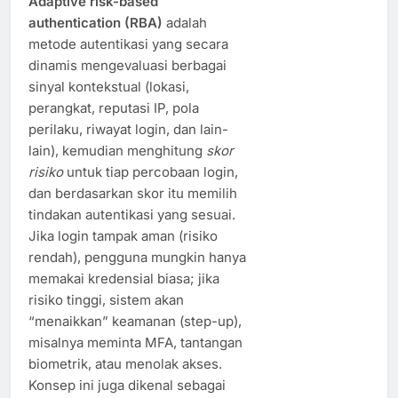
Adaptive risk-based
authentication (RBA)
adalah
metode autentikasi yang secara
dinamis mengevaluasi berbagai
sinyal kontekstual (lokasi,
perangkat, reputasi IP, pola
perilaku, riwayat login, dan lain-
lain), kemudian menghitung
skor
risiko
untuk tiap percobaan login,
dan berdasarkan skor itu memilih
tindakan autentikasi yang sesuai.
Jika login tampak aman (risiko
rendah), pengguna mungkin hanya
memakai kredensial biasa; jika
risiko tinggi, sistem akan
“menaikkan” keamanan (step-up),
misalnya meminta MFA, tantangan
biometrik, atau menolak akses.
Konsep ini juga dikenal sebagai