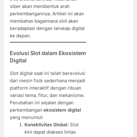
siber akan membentuk arah
perkembangannya. Artikel ini akan
membahas bagaimana slot akan
beradaptasi dengan lanskap digital
ke depan.
Evolusi Slot dalam Ekosistem
Digital
Slot digital saat ini telah berevolusi
dari mesin fisik sederhana menjadi
platform interaktif dengan ribuan
variasi tema, fitur, dan mekanisme.
Perubahan ini sejalan dengan
perkembangan
ekosistem digital
yang menuntut:
Konektivitas Global:
Slot
kini dapat diakses lintas