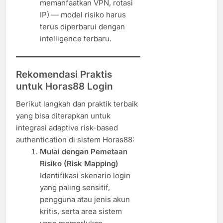
memanfaatkan VPN, rotasi
IP) — model risiko harus
terus diperbarui dengan
intelligence terbaru.
Rekomendasi Praktis
untuk Horas88 Login
Berikut langkah dan praktik terbaik
yang bisa diterapkan untuk
integrasi adaptive risk-based
authentication di sistem Horas88:
Mulai dengan Pemetaan
Risiko (Risk Mapping)
Identifikasi skenario login
yang paling sensitif,
pengguna atau jenis akun
kritis, serta area sistem