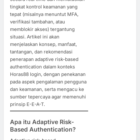
tingkat kontrol keamanan yang
tepat (misalnya menuntut MFA,
verifikasi tambahan, atau
memblokir akses) tergantung
situasi. Artikel ini akan
menjelaskan konsep, manfaat,
tantangan, dan rekomendasi
penerapan adaptive risk-based
authentication dalam konteks
Horas88 login, dengan penekanan
pada aspek pengalaman pengguna
dan keamanan, serta mengacu ke
sumber tepercaya agar memenuhi
prinsip E-E-A-T.
Apa itu Adaptive Risk-
Based Authentication?