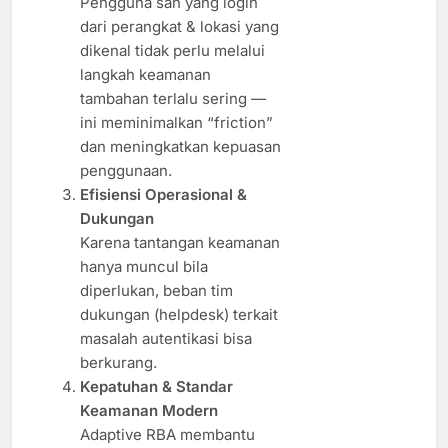
Pengguna sah yang login
dari perangkat & lokasi yang
dikenal tidak perlu melalui
langkah keamanan
tambahan terlalu sering —
ini meminimalkan “friction”
dan meningkatkan kepuasan
penggunaan.
Efisiensi Operasional &
Dukungan
Karena tantangan keamanan
hanya muncul bila
diperlukan, beban tim
dukungan (helpdesk) terkait
masalah autentikasi bisa
berkurang.
Kepatuhan & Standar
Keamanan Modern
Adaptive RBA membantu