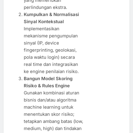
yang memerlukan
perlindungan ekstra.
Kumpulkan & Normalisasi
Sinyal Kontekstual
Implementasikan
mekanisme pengumpulan
sinyal (IP, device
fingerprinting, geolokasi,
pola waktu login) secara
real time dan integrasikan
ke engine penilaian risiko.
Bangun Model Skoring
Risiko & Rules Engine
Gunakan kombinasi aturan
bisnis dan/atau algoritma
machine learning untuk
menentukan skor risiko;
tetapkan ambang batas (low,
medium, high) dan tindakan