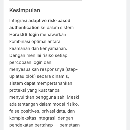
Kesimpulan
Integrasi
adaptive risk-based
authentication
ke dalam sistem
Horas88 login
menawarkan
kombinasi optimal antara
keamanan dan kenyamanan.
Dengan menilai risiko setiap
percobaan login dan
menyesuaikan responsnya (step-
up atau blok) secara dinamis,
sistem dapat mempertahankan
proteksi yang kuat tanpa
menyulitkan pengguna sah. Meski
ada tantangan dalam model risiko,
false positives, privasi data, dan
kompleksitas integrasi, dengan
pendekatan bertahap — pemetaan