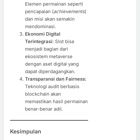
Elemen permainan seperti
pencapaian (
achievements
)
dan misi akan semakin
mendominasi.
Ekonomi Digital
Terintegrasi:
Slot bisa
menjadi bagian dari
ekosistem metaverse
dengan aset digital yang
dapat diperdagangkan.
Transparansi dan Fairness:
Teknologi audit berbasis
blockchain akan
memastikan hasil permainan
benar-benar adil.
Kesimpulan