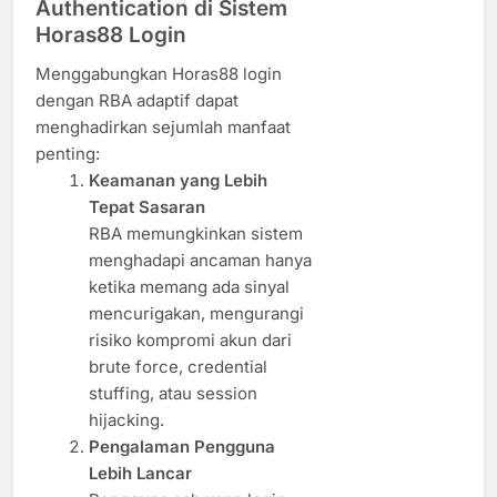
Authentication di Sistem
Horas88 Login
Menggabungkan Horas88 login
dengan RBA adaptif dapat
menghadirkan sejumlah manfaat
penting:
Keamanan yang Lebih
Tepat Sasaran
RBA memungkinkan sistem
menghadapi ancaman hanya
ketika memang ada sinyal
mencurigakan, mengurangi
risiko kompromi akun dari
brute force, credential
stuffing, atau session
hijacking.
Pengalaman Pengguna
Lebih Lancar