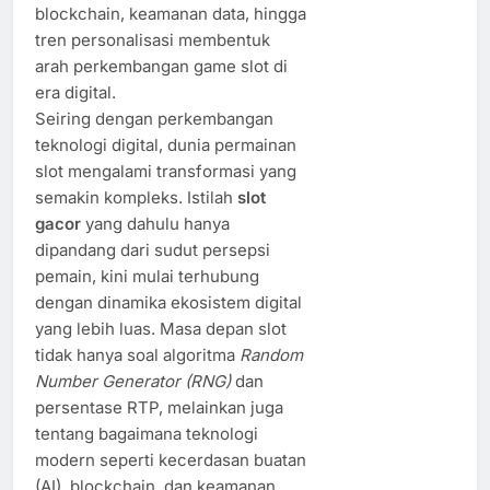
blockchain, keamanan data, hingga
tren personalisasi membentuk
arah perkembangan game slot di
era digital.
Seiring dengan perkembangan
teknologi digital, dunia permainan
slot mengalami transformasi yang
semakin kompleks. Istilah
slot
gacor
yang dahulu hanya
dipandang dari sudut persepsi
pemain, kini mulai terhubung
dengan dinamika ekosistem digital
yang lebih luas. Masa depan slot
tidak hanya soal algoritma
Random
Number Generator (RNG)
dan
persentase RTP, melainkan juga
tentang bagaimana teknologi
modern seperti kecerdasan buatan
(AI), blockchain, dan keamanan