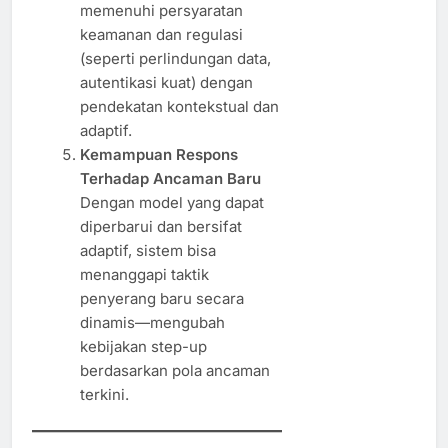
memenuhi persyaratan
keamanan dan regulasi
(seperti perlindungan data,
autentikasi kuat) dengan
pendekatan kontekstual dan
adaptif.
Kemampuan Respons
Terhadap Ancaman Baru
Dengan model yang dapat
diperbarui dan bersifat
adaptif, sistem bisa
menanggapi taktik
penyerang baru secara
dinamis—mengubah
kebijakan step-up
berdasarkan pola ancaman
terkini.