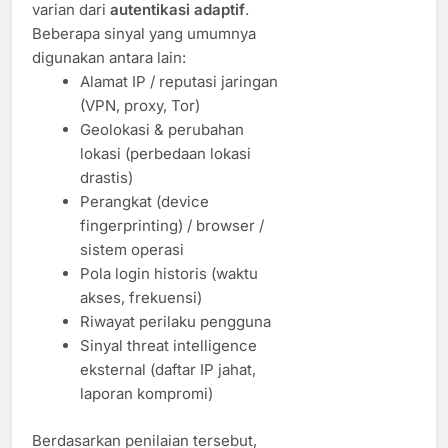
varian dari
autentikasi adaptif
.
Beberapa sinyal yang umumnya
digunakan antara lain:
Alamat IP / reputasi jaringan
(VPN, proxy, Tor)
Geolokasi & perubahan
lokasi (perbedaan lokasi
drastis)
Perangkat (device
fingerprinting) / browser /
sistem operasi
Pola login historis (waktu
akses, frekuensi)
Riwayat perilaku pengguna
Sinyal threat intelligence
eksternal (daftar IP jahat,
laporan kompromi)
Berdasarkan penilaian tersebut,