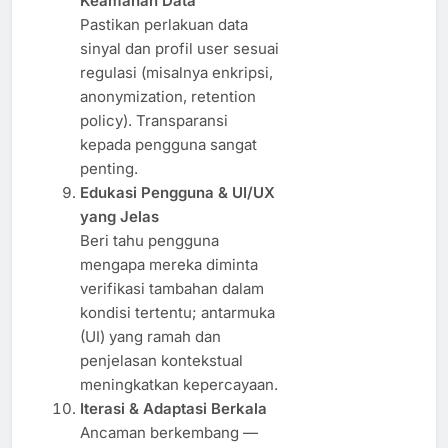
Keamanan Data
Pastikan perlakuan data
sinyal dan profil user sesuai
regulasi (misalnya enkripsi,
anonymization, retention
policy). Transparansi
kepada pengguna sangat
penting.
Edukasi Pengguna & UI/UX
yang Jelas
Beri tahu pengguna
mengapa mereka diminta
verifikasi tambahan dalam
kondisi tertentu; antarmuka
(UI) yang ramah dan
penjelasan kontekstual
meningkatkan kepercayaan.
Iterasi & Adaptasi Berkala
Ancaman berkembang —