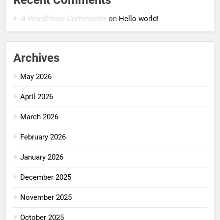
A WordPress Commenter
on
Hello world!
Archives
May 2026
April 2026
March 2026
February 2026
January 2026
December 2025
November 2025
October 2025