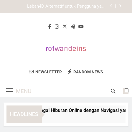
Skip
Tips Mengatasi Masalah Umum pada Slot
to
Lebah4D agar Akses Tetap Lancar, Aman, dan
Mudah Dipahami
content
LAE138 Login dan Pentingnya Verifikasi Link
Sebelum Masuk ke Akun
Slot Lebah4D sebagai Hiburan Online dengan
Navigasi yang Lebih Mudah
Lebah4D Alternatif untuk Pengguna yang
Mengutamakan Kemudahan
Tips Mengatasi Masalah Umum pada Slot
Lebah4D agar Akses Tetap Lancar, Aman, dan
Rotwand Eins
Mudah Dipahami
Studio Desain Arsitektur Modern Dengan
LAE138 Login dan Pentingnya Verifikasi Link
NEWSLETTER
RANDOM NEWS
Sebelum Masuk ke Akun
Sentuhan Estetika Yang Kuat. Temukan
Portofolio Rotwand Eins.
MENU
ot Lebah4D sebagai Hiburan Online dengan Navigasi yang Leb
HEADLINES
onths Ago