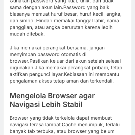
Gunakan password yang kuat, unik, dan tidak
sama dengan akun lain.Password yang baik
biasanya memuat huruf besar, huruf kecil, angka,
dan simbol.Hindari memakai tanggal lahir, nama
panggilan, atau angka berurutan karena lebih
mudah ditebak.
Jika memakai perangkat bersama, jangan
menyimpan password otomatis di
browser.Pastikan keluar dari akun setelah selesai
digunakan.Jika memakai perangkat pribadi, tetap
aktifkan pengunci layar.Kebiasaan ini membantu
pengalaman akses tetap aman dan terkendali.
Mengelola Browser agar
Navigasi Lebih Stabil
Browser yang tidak terkelola dapat membuat
navigasi terasa lambat.Cache menumpuk, terlalu
banyak tab terbuka, atau browser yang belum