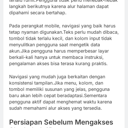
langkah berikutnya karena alur halaman dapat
dipahami secara bertahap.
Pada perangkat mobile, navigasi yang baik harus
tetap nyaman digunakan.Teks perlu mudah dibaca,
tombol tidak terlalu kecil, dan kolom input tidak
menyulitkan pengguna saat mengetik data
akun.Jika pengguna harus memperbesar layar
berkali-kali hanya untuk membaca instruksi,
pengalaman akses bisa terasa kurang praktis.
Navigasi yang mudah juga berkaitan dengan
konsistensi tampilan.Jika menu, kolom, dan
tombol memiliki susunan yang jelas, pengguna
baru akan lebih cepat beradaptasi.Sementara
pengguna aktif dapat menghemat waktu karena
sudah memahami alur akses yang tersedia.
Persiapan Sebelum Mengakses