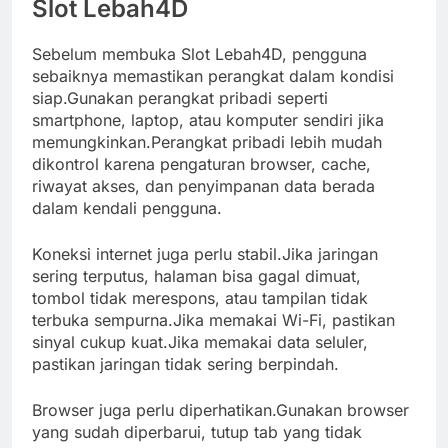
Slot Lebah4D
Sebelum membuka Slot Lebah4D, pengguna
sebaiknya memastikan perangkat dalam kondisi
siap.Gunakan perangkat pribadi seperti
smartphone, laptop, atau komputer sendiri jika
memungkinkan.Perangkat pribadi lebih mudah
dikontrol karena pengaturan browser, cache,
riwayat akses, dan penyimpanan data berada
dalam kendali pengguna.
Koneksi internet juga perlu stabil.Jika jaringan
sering terputus, halaman bisa gagal dimuat,
tombol tidak merespons, atau tampilan tidak
terbuka sempurna.Jika memakai Wi-Fi, pastikan
sinyal cukup kuat.Jika memakai data seluler,
pastikan jaringan tidak sering berpindah.
Browser juga perlu diperhatikan.Gunakan browser
yang sudah diperbarui, tutup tab yang tidak