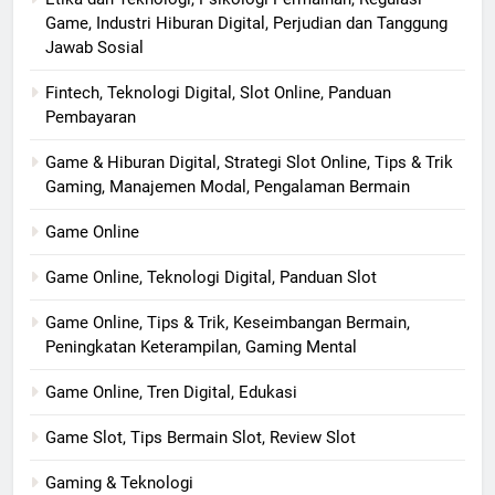
Game, Industri Hiburan Digital, Perjudian dan Tanggung
Jawab Sosial
Fintech, Teknologi Digital, Slot Online, Panduan
Pembayaran
Game & Hiburan Digital, Strategi Slot Online, Tips & Trik
Gaming, Manajemen Modal, Pengalaman Bermain
Game Online
Game Online, Teknologi Digital, Panduan Slot
Game Online, Tips & Trik, Keseimbangan Bermain,
Peningkatan Keterampilan, Gaming Mental
Game Online, Tren Digital, Edukasi
Game Slot, Tips Bermain Slot, Review Slot
Gaming & Teknologi