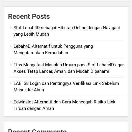
Recent Posts
Slot Lebah4D sebagai Hiburan Online dengan Navigasi
yang Lebih Mudah
Lebah4D Alternatif untuk Pengguna yang
Mengutamakan Kemudahan
Tips Mengatasi Masalah Umum pada Slot Lebah4D agar
Akses Tetap Lancar, Aman, dan Mudah Dipahami
LAE138 Login dan Pentingnya Verifikasi Link Sebelum
Masuk ke Akun
Edwinslot Alternatif dan Cara Mencegah Risiko Link
Tiruan dengan Aman
Recent Comments