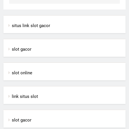
situs link slot gacor
slot gacor
slot online
link situs slot
slot gacor