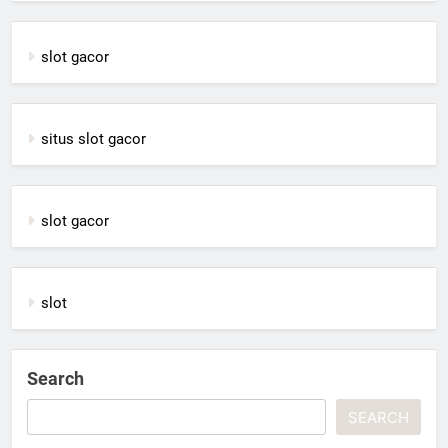
slot gacor
situs slot gacor
slot gacor
slot
Search
SEARCH