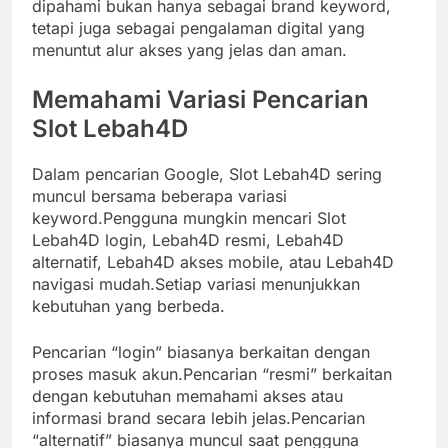
dipahami bukan hanya sebagai brand keyword,
tetapi juga sebagai pengalaman digital yang
menuntut alur akses yang jelas dan aman.
Memahami Variasi Pencarian
Slot Lebah4D
Dalam pencarian Google, Slot Lebah4D sering
muncul bersama beberapa variasi
keyword.Pengguna mungkin mencari Slot
Lebah4D login, Lebah4D resmi, Lebah4D
alternatif, Lebah4D akses mobile, atau Lebah4D
navigasi mudah.Setiap variasi menunjukkan
kebutuhan yang berbeda.
Pencarian “login” biasanya berkaitan dengan
proses masuk akun.Pencarian “resmi” berkaitan
dengan kebutuhan memahami akses atau
informasi brand secara lebih jelas.Pencarian
“alternatif” biasanya muncul saat pengguna