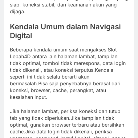
siap, koneksi stabil, dan keamanan akun yang
dijaga.
Kendala Umum dalam Navigasi
Digital
Beberapa kendala umum saat mengakses Slot
Lebah4D antara lain halaman lambat, tampilan
tidak optimal, tombol tidak merespons, data login
tidak dikenali, atau koneksi terputus.Kendala
seperti ini tidak selalu berarti akun
bermasalah.Bisa saja penyebabnya berasal dari
koneksi, browser, cache, perangkat, atau
kesalahan input.
Jika halaman lambat, periksa koneksi dan tutup
tab yang tidak diperlukan.Jika tampilan tidak
optimal, gunakan browser terbaru atau bersihkan
cache.Jika data login tidak dikenali, periksa