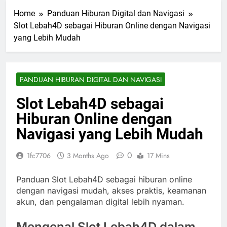
Home
Panduan Hiburan Digital dan Navigasi
Slot Lebah4D sebagai Hiburan Online dengan Navigasi
yang Lebih Mudah
PANDUAN HIBURAN DIGITAL DAN NAVIGASI
Slot Lebah4D sebagai
Hiburan Online dengan
Navigasi yang Lebih Mudah
0
1fc7706
3 Months Ago
17 Mins
Panduan Slot Lebah4D sebagai hiburan online
dengan navigasi mudah, akses praktis, keamanan
akun, dan pengalaman digital lebih nyaman.
Mengenal Slot Lebah4D dalam