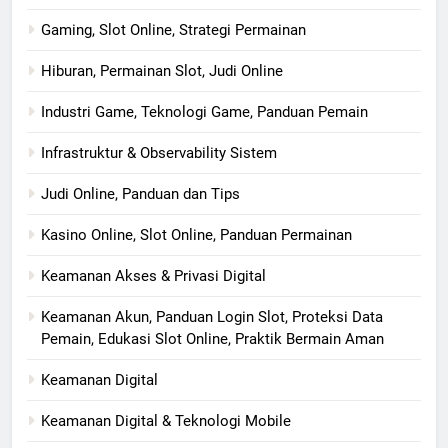
Gaming, Slot Online, Strategi Permainan
Hiburan, Permainan Slot, Judi Online
Industri Game, Teknologi Game, Panduan Pemain
Infrastruktur & Observability Sistem
Judi Online, Panduan dan Tips
Kasino Online, Slot Online, Panduan Permainan
Keamanan Akses & Privasi Digital
Keamanan Akun, Panduan Login Slot, Proteksi Data
Pemain, Edukasi Slot Online, Praktik Bermain Aman
Keamanan Digital
Keamanan Digital & Teknologi Mobile