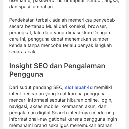
username, password, huruf kapital, simbol, angka,
dan spasi tambahan.
Pendekatan terbaik adalah memeriksa penyebab
secara bertahap.Mulai dari koneksi, browser,
perangkat, lalu data yang dimasukkan.Dengan
cara ini, pengguna dapat menemukan sumber
kendala tanpa mencoba terlalu banyak langkah
secara acak.
Insight SEO dan Pengalaman
Pengguna
Dari sudut pandang SEO,
slot lebah4d
memiliki
intent pencarian yang kuat karena pengguna
mencari informasi seputar hiburan online, login,
navigasi, akses mobile, keamanan akun, dan
pengalaman digital.Search intent-nya cenderung
informational-navigational karena pengguna ingin
memahami brand sekaligus menemukan arahan