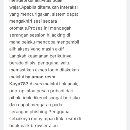
mendeteksi aktivitas tidak
wajar.Apabila ditemukan interaksi
yang mencurigakan, sistem dapat
mengakhiri sesi secara
otomatis.Proses ini mencegah
serangan session hijacking di
mana pelaku mencoba mengambil
alih akses yang masih aktif
Langkah keamanan berikutnya
berada di sisi pengguna, yaitu
memastikan akses login dilakukan
melalui
halaman resmi
Kaya787
.Akses melalui link acak,
pop-up, atau pesan pribadi dari
pihak tidak dikenal sangat berisiko
dan dapat mengarah pada
serangan phishing.Pengguna
sebaiknya menyimpan link resmi di
bookmark browser atau