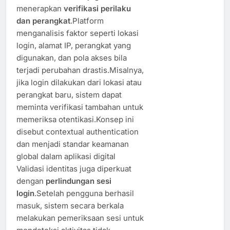
menerapkan
verifikasi perilaku
dan perangkat
.Platform
menganalisis faktor seperti lokasi
login, alamat IP, perangkat yang
digunakan, dan pola akses bila
terjadi perubahan drastis.Misalnya,
jika login dilakukan dari lokasi atau
perangkat baru, sistem dapat
meminta verifikasi tambahan untuk
memeriksa otentikasi.Konsep ini
disebut contextual authentication
dan menjadi standar keamanan
global dalam aplikasi digital
Validasi identitas juga diperkuat
dengan
perlindungan sesi
login
.Setelah pengguna berhasil
masuk, sistem secara berkala
melakukan pemeriksaan sesi untuk