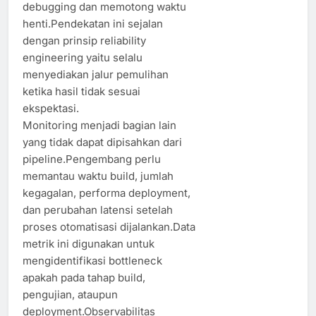
debugging dan memotong waktu
henti.Pendekatan ini sejalan
dengan prinsip reliability
engineering yaitu selalu
menyediakan jalur pemulihan
ketika hasil tidak sesuai
ekspektasi.
Monitoring menjadi bagian lain
yang tidak dapat dipisahkan dari
pipeline.Pengembang perlu
memantau waktu build, jumlah
kegagalan, performa deployment,
dan perubahan latensi setelah
proses otomatisasi dijalankan.Data
metrik ini digunakan untuk
mengidentifikasi bottleneck
apakah pada tahap build,
pengujian, ataupun
deployment.Observabilitas