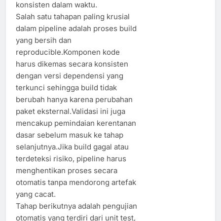
konsisten dalam waktu.
Salah satu tahapan paling krusial
dalam pipeline adalah proses build
yang bersih dan
reproducible.Komponen kode
harus dikemas secara konsisten
dengan versi dependensi yang
terkunci sehingga build tidak
berubah hanya karena perubahan
paket eksternal.Validasi ini juga
mencakup pemindaian kerentanan
dasar sebelum masuk ke tahap
selanjutnya.Jika build gagal atau
terdeteksi risiko, pipeline harus
menghentikan proses secara
otomatis tanpa mendorong artefak
yang cacat.
Tahap berikutnya adalah pengujian
otomatis yang terdiri dari unit test,