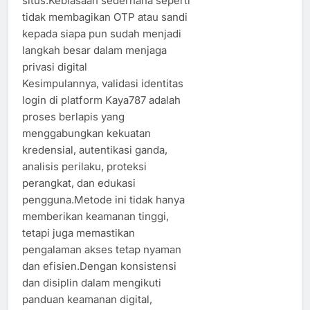
situs.Kebiasaan sederhana seperti
tidak membagikan OTP atau sandi
kepada siapa pun sudah menjadi
langkah besar dalam menjaga
privasi digital
Kesimpulannya, validasi identitas
login di platform Kaya787 adalah
proses berlapis yang
menggabungkan kekuatan
kredensial, autentikasi ganda,
analisis perilaku, proteksi
perangkat, dan edukasi
pengguna.Metode ini tidak hanya
memberikan keamanan tinggi,
tetapi juga memastikan
pengalaman akses tetap nyaman
dan efisien.Dengan konsistensi
dan disiplin dalam mengikuti
panduan keamanan digital,