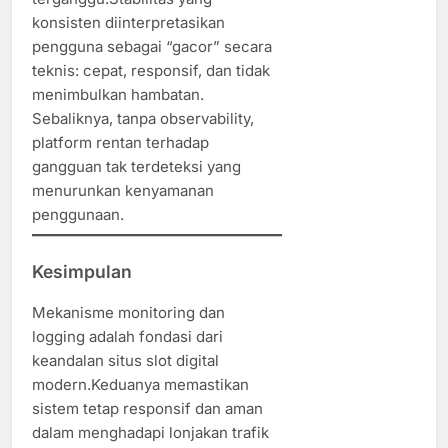
konsisten diinterpretasikan
pengguna sebagai “gacor” secara
teknis: cepat, responsif, dan tidak
menimbulkan hambatan.
Sebaliknya, tanpa observability,
platform rentan terhadap
gangguan tak terdeteksi yang
menurunkan kenyamanan
penggunaan.
Kesimpulan
Mekanisme monitoring dan
logging adalah fondasi dari
keandalan situs slot digital
modern.Keduanya memastikan
sistem tetap responsif dan aman
dalam menghadapi lonjakan trafik