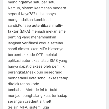
mengingatnya satu per satu
Namun, sistem keamanan modern
seperti Kaya787 tidak hanya
mengandalkan kombinasi
sandi.Konsep
autentikasi multi-
faktor (MFA)
menjadi mekanisme
penting yang menambahkan
langkah verifikasi kedua setelah
sandi dimasukkan.MFA biasanya
berbentuk kode OTP melalui
aplikasi autentikasi atau SMS yang
hanya dapat diakses oleh pemilik
perangkat.Meskipun seseorang
mengetahui kata sandi, akses tetap
ditolak tanpa kode
tambahan.Metode ini terbukti
menjadi penghalang kuat terhadap
serangan credential theft
Selain MFA, sistem juga