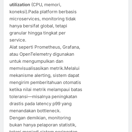
utilization
(CPU, memori,
koneksi).Pada platform berbasis
microservices, monitoring tidak
hanya bersifat global, tetapi
granular hingga tingkat per
service.
Alat seperti Prometheus, Grafana,
atau OpenTelemetry digunakan
untuk mengumpulkan dan
memvisualisasikan metrik.Melalui
mekanisme alerting, sistem dapat
mengirim pemberitahuan otomatis
ketika nilai metrik melampaui batas
toleransi—misalnya peningkatan
drastis pada latency p99 yang
menandakan bottleneck.
Dengan demikian, monitoring
bukan hanya pelaporan statistik,
tetapi menjadi sistem peringatan