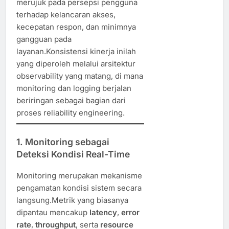
merujuk pada persepsi pengguna
terhadap kelancaran akses,
kecepatan respon, dan minimnya
gangguan pada
layanan.Konsistensi kinerja inilah
yang diperoleh melalui arsitektur
observability yang matang, di mana
monitoring dan logging berjalan
beriringan sebagai bagian dari
proses reliability engineering.
1. Monitoring sebagai
Deteksi Kondisi Real-Time
Monitoring merupakan mekanisme
pengamatan kondisi sistem secara
langsung.Metrik yang biasanya
dipantau mencakup
latency
,
error
rate
,
throughput
, serta
resource