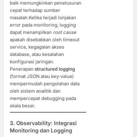
baik memungkinkan penelusuran
cepat terhadap sumber
masalah.Ketika terjadi lonjakan
error pada monitoring, logging
dapat menampilkan
root cause
apakah disebabkan oleh timeout
service, kegagalan akses
database, atau kesalahan
konfigurasi jaringan.
Penerapan
structured logging
(format JSON atau key-value)
mempermudah pengolahan data
oleh sistem analitik dan
mempercepat debugging pada
skala besar.
3. Observability: Integrasi
Monitoring dan Logging