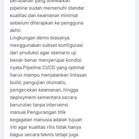
perubahan yang dilewatkan
pipeline sudah memenuhi standar
kualitas dan keamanan minimal
sebelum diterapkan ke pengguna
akhir.
Lingkungan demo biasanya
menggunakan subset konfigurasi
dari produksi agar skenario uji
benar-benar menyerupai kondisi
nyata.Pipeline CI/CD yang optimal
harus mampu menjalankan lintasan
build, pengujian otomatis,
pengecekan keamanan, hingga
deployment sementara secara
berurutan tanpa intervensi
manual.Pengurangan titik
kegagalan manusia adalah tujuan
inti agar kualitas rilis tidak hanya
bagus secara teknis tetapi juga