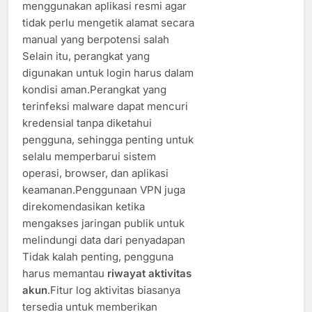
menggunakan aplikasi resmi agar
tidak perlu mengetik alamat secara
manual yang berpotensi salah
Selain itu, perangkat yang
digunakan untuk login harus dalam
kondisi aman.Perangkat yang
terinfeksi malware dapat mencuri
kredensial tanpa diketahui
pengguna, sehingga penting untuk
selalu memperbarui sistem
operasi, browser, dan aplikasi
keamanan.Penggunaan VPN juga
direkomendasikan ketika
mengakses jaringan publik untuk
melindungi data dari penyadapan
Tidak kalah penting, pengguna
harus memantau
riwayat aktivitas
akun
.Fitur log aktivitas biasanya
tersedia untuk memberikan