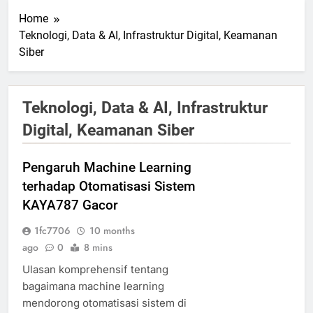
Home
Teknologi, Data & AI, Infrastruktur Digital, Keamanan
Siber
Teknologi, Data & AI, Infrastruktur
Digital, Keamanan Siber
Pengaruh Machine Learning
terhadap Otomatisasi Sistem
KAYA787 Gacor
1fc7706
10 months
ago
0
8 mins
Ulasan komprehensif tentang
bagaimana machine learning
mendorong otomatisasi sistem di