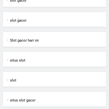
slot gacor
slot gacor
Slot gacor hari ini
situs slot
slot
situs slot gacor