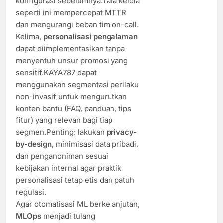
konfigurasi sebelumnya.Tata kelola
seperti ini mempercepat MTTR
dan mengurangi beban tim on-call.
Kelima,
personalisasi pengalaman
dapat diimplementasikan tanpa
menyentuh unsur promosi yang
sensitif.KAYA787 dapat
menggunakan segmentasi perilaku
non-invasif untuk mengurutkan
konten bantu (FAQ, panduan, tips
fitur) yang relevan bagi tiap
segmen.Penting: lakukan
privacy-
by-design
, minimisasi data pribadi,
dan penganoniman sesuai
kebijakan internal agar praktik
personalisasi tetap etis dan patuh
regulasi.
Agar otomatisasi ML berkelanjutan,
MLOps
menjadi tulang