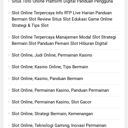
Situs Toto Online Platform Digital Panduan Pengguna
Slot Online Terpercaya Info RTP Live Harian Panduan
Bermain Slot Review Situs Slot Edukasi Game Online
Strategi & Tips Slot
Slot Online Terpercaya Manajemen Modal Slot Strategi
Bermain Slot Panduan Pemain Slot Hiburan Digital
Slot Online, Judi Online, Permainan Kasino
Slot Online, Kasino Online, Tips Bermain
Slot Online, Kasino, Panduan Bermain
Slot Online, Permainan Kasino, Panduan Permainan
Slot Online, Permainan Kasino, Slot Gacor
Slot Online, Strategi Bermain, Kemenangan
Slot Online, Teknologi Gaming, Inovasi Permainan