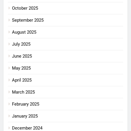
October 2025
September 2025
August 2025
July 2025
June 2025
May 2025
April 2025
March 2025
February 2025
January 2025
December 2024