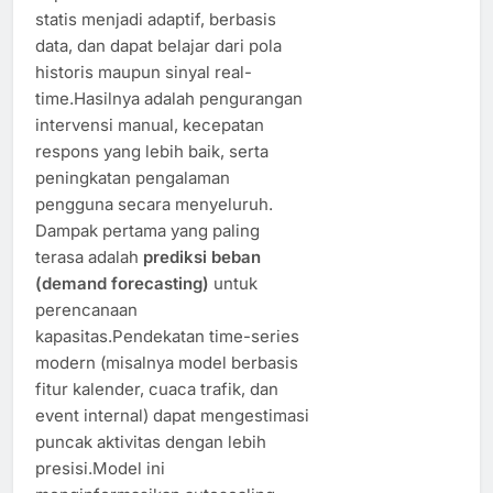
statis menjadi adaptif, berbasis
data, dan dapat belajar dari pola
historis maupun sinyal real-
time.Hasilnya adalah pengurangan
intervensi manual, kecepatan
respons yang lebih baik, serta
peningkatan pengalaman
pengguna secara menyeluruh.
Dampak pertama yang paling
terasa adalah
prediksi beban
(demand forecasting)
untuk
perencanaan
kapasitas.Pendekatan time-series
modern (misalnya model berbasis
fitur kalender, cuaca trafik, dan
event internal) dapat mengestimasi
puncak aktivitas dengan lebih
presisi.Model ini