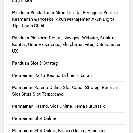
Login Slot
Panduan Pendaftaran Akun Tutorial Pengguna Pemula
Keamanan & Proteksi Akun Manajemen Akun Digital
Tips Login Stabil
Panduan Platform Digital, Navigasi Website, Struktur
Konten, User Experience, Eksplorasi Fitur, Optimalisasi
UX
Panduan Slot & Strategi
Permainan Kartu, Kasino Online, Hiburan
Permainan Kasino Online Slot Gacor Strategi Bermain
Slot Situs Slot Terpercaya
Permainan Kasino, Slot Online, Tema Futuristik
Permainan Slot Online
Permainan Slot Online, Kasino Online, Panduan