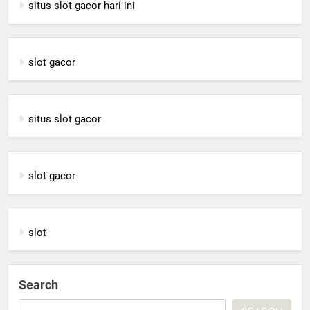
situs slot gacor hari ini
slot gacor
situs slot gacor
slot gacor
slot
Search