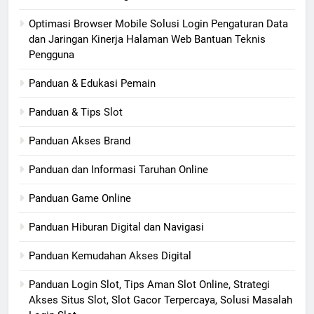
Optimasi Browser Mobile Solusi Login Pengaturan Data
dan Jaringan Kinerja Halaman Web Bantuan Teknis
Pengguna
Panduan & Edukasi Pemain
Panduan & Tips Slot
Panduan Akses Brand
Panduan dan Informasi Taruhan Online
Panduan Game Online
Panduan Hiburan Digital dan Navigasi
Panduan Kemudahan Akses Digital
Panduan Login Slot, Tips Aman Slot Online, Strategi
Akses Situs Slot, Slot Gacor Terpercaya, Solusi Masalah