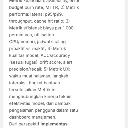
Metrik keandalan: availability, error
budget burn rate, MTTR; 2) Metrik
performa: latensi p95/p99,
throughput, cache hit ratio; 3)
Metrik efisiensi: biaya per 1.000
permintaan, utilisation
CPU/memori, jadwal scaling
proaktif vs reaktif; 4) Metrik
kualitas model: AUC/accuracy
(sesuai tugas), drift score, alert
precision/recall; 5) Metrik UX:
waktu muat halaman, langkah
interaksi, tingkat bantuan
terselesaikan.Metrik ini
menghubungkan kinerja teknis,
efektivitas model, dan dampak
pengalaman pengguna dalam satu
dashboard manajemen.
Dari perspektif
implementasi