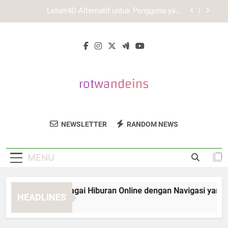
Skip
Tips Mengatasi Masalah Umum pada Slot
to
Lebah4D agar Akses Tetap Lancar, Aman, dan
Mudah Dipahami
content
LAE138 Login dan Pentingnya Verifikasi Link
Sebelum Masuk ke Akun
Slot Lebah4D sebagai Hiburan Online dengan
Navigasi yang Lebih Mudah
Lebah4D Alternatif untuk Pengguna yang
Mengutamakan Kemudahan
Tips Mengatasi Masalah Umum pada Slot
Lebah4D agar Akses Tetap Lancar, Aman, dan
Rotwand Eins
Mudah Dipahami
Studio Desain Arsitektur Modern Dengan
LAE138 Login dan Pentingnya Verifikasi Link
NEWSLETTER
RANDOM NEWS
Sebelum Masuk ke Akun
Sentuhan Estetika Yang Kuat. Temukan
Portofolio Rotwand Eins.
MENU
ot Lebah4D sebagai Hiburan Online dengan Navigasi yang Le
HEADLINES
Months Ago