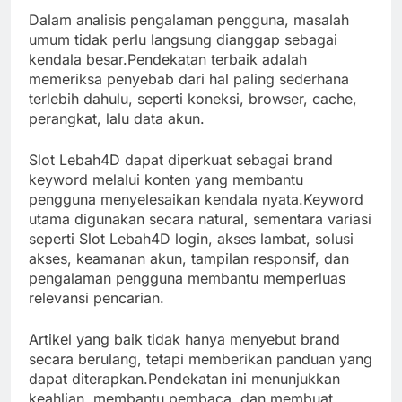
Dalam analisis pengalaman pengguna, masalah
umum tidak perlu langsung dianggap sebagai
kendala besar.Pendekatan terbaik adalah
memeriksa penyebab dari hal paling sederhana
terlebih dahulu, seperti koneksi, browser, cache,
perangkat, lalu data akun.
Slot Lebah4D dapat diperkuat sebagai brand
keyword melalui konten yang membantu
pengguna menyelesaikan kendala nyata.Keyword
utama digunakan secara natural, sementara variasi
seperti Slot Lebah4D login, akses lambat, solusi
akses, keamanan akun, tampilan responsif, dan
pengalaman pengguna membantu memperluas
relevansi pencarian.
Artikel yang baik tidak hanya menyebut brand
secara berulang, tetapi memberikan panduan yang
dapat diterapkan.Pendekatan ini menunjukkan
keahlian, membantu pembaca, dan membuat