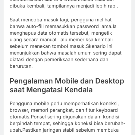
dibuka kembali, tampilannya menjadi lebih rapi.
Saat mencoba masuk lagi, pengguna melihat
bahwa auto-fill memasukkan password lama.Ia
menghapus data otomatis tersebut, mengetik
ulang secara manual, lalu memeriksa kembali
sebelum menekan tombol masuk.Skenario ini
menunjukkan bahwa masalah umum sering dapat
diatasi dengan pemeriksaan sederhana dan
berurutan.
Pengalaman Mobile dan Desktop
saat Mengatasi Kendala
Pengguna mobile perlu memperhatikan koneksi,
browser, memori perangkat, dan fitur keyboard
otomatis.Ponsel sering digunakan dalam kondisi
berpindah tempat, sehingga koneksi bisa berubah-
ubah.Pastikan jaringan stabil sebelum membuka