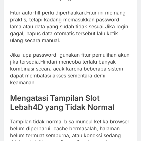
Fitur auto-fill perlu diperhatikan.Fitur ini memang
praktis, tetapi kadang memasukkan password
lama atau data yang sudah tidak sesuai.Jika login
gagal, hapus data otomatis tersebut lalu ketik
ulang secara manual.
Jika lupa password, gunakan fitur pemulihan akun
jika tersedia.Hindari mencoba terlalu banyak
kombinasi secara acak karena beberapa sistem
dapat membatasi akses sementara demi
keamanan.
Mengatasi Tampilan Slot
Lebah4D yang Tidak Normal
Tampilan tidak normal bisa muncul ketika browser
belum diperbarui, cache bermasalah, halaman
belum termuat sempurna, atau koneksi sedang