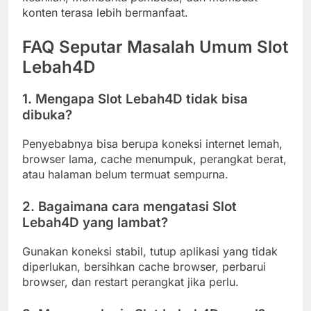
konten terasa lebih bermanfaat.
FAQ Seputar Masalah Umum Slot
Lebah4D
1. Mengapa Slot Lebah4D tidak bisa
dibuka?
Penyebabnya bisa berupa koneksi internet lemah,
browser lama, cache menumpuk, perangkat berat,
atau halaman belum termuat sempurna.
2. Bagaimana cara mengatasi Slot
Lebah4D yang lambat?
Gunakan koneksi stabil, tutup aplikasi yang tidak
diperlukan, bersihkan cache browser, perbarui
browser, dan restart perangkat jika perlu.