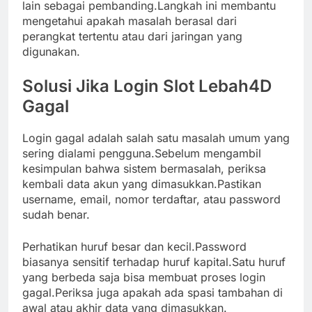
lain sebagai pembanding.Langkah ini membantu
mengetahui apakah masalah berasal dari
perangkat tertentu atau dari jaringan yang
digunakan.
Solusi Jika Login Slot Lebah4D
Gagal
Login gagal adalah salah satu masalah umum yang
sering dialami pengguna.Sebelum mengambil
kesimpulan bahwa sistem bermasalah, periksa
kembali data akun yang dimasukkan.Pastikan
username, email, nomor terdaftar, atau password
sudah benar.
Perhatikan huruf besar dan kecil.Password
biasanya sensitif terhadap huruf kapital.Satu huruf
yang berbeda saja bisa membuat proses login
gagal.Periksa juga apakah ada spasi tambahan di
awal atau akhir data yang dimasukkan.