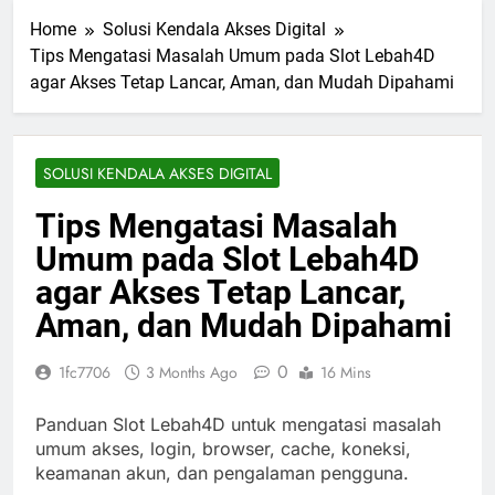
Home
Solusi Kendala Akses Digital
Tips Mengatasi Masalah Umum pada Slot Lebah4D
agar Akses Tetap Lancar, Aman, dan Mudah Dipahami
SOLUSI KENDALA AKSES DIGITAL
Tips Mengatasi Masalah
Umum pada Slot Lebah4D
agar Akses Tetap Lancar,
Aman, dan Mudah Dipahami
0
1fc7706
3 Months Ago
16 Mins
Panduan Slot Lebah4D untuk mengatasi masalah
umum akses, login, browser, cache, koneksi,
keamanan akun, dan pengalaman pengguna.