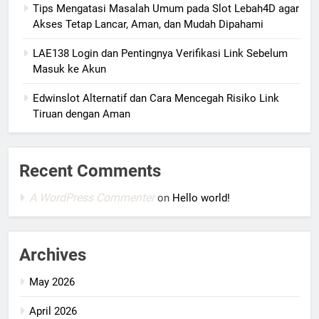
Tips Mengatasi Masalah Umum pada Slot Lebah4D agar
Akses Tetap Lancar, Aman, dan Mudah Dipahami
LAE138 Login dan Pentingnya Verifikasi Link Sebelum
Masuk ke Akun
Edwinslot Alternatif dan Cara Mencegah Risiko Link
Tiruan dengan Aman
Recent Comments
A WordPress Commenter
on
Hello world!
Archives
May 2026
April 2026