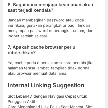
6. Bagaimana menjaga keamanan akun
saat terjadi kendala?
Jangan membagikan password atau kode
verifikasi, gunakan perangkat pribadi, hindari
menyimpan password di perangkat umum, dan
logout setelah selesai.
7. Apakah cache browser perlu
dibersihkan?
Ya, cache perlu dibersihkan secara berkala jika
halaman terasa lambat, tampilan tidak normal,
atau browser memuat data lama.
Internal Linking Suggestion
Slot Lebah4D dengan Navigasi Cepat untuk
Pengguna Aktif
Cara Menghindari Link Palsu Saat Mencari Slot