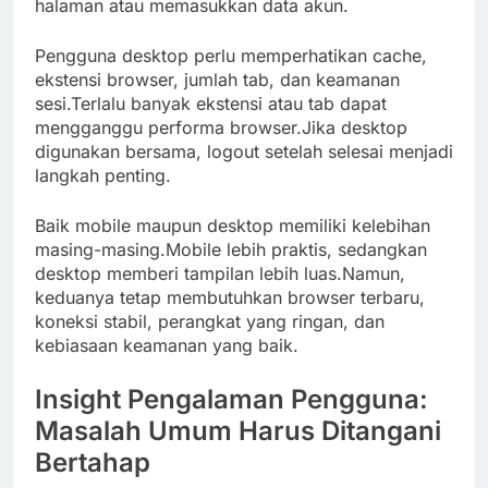
halaman atau memasukkan data akun.
Pengguna desktop perlu memperhatikan cache,
ekstensi browser, jumlah tab, dan keamanan
sesi.Terlalu banyak ekstensi atau tab dapat
mengganggu performa browser.Jika desktop
digunakan bersama, logout setelah selesai menjadi
langkah penting.
Baik mobile maupun desktop memiliki kelebihan
masing-masing.Mobile lebih praktis, sedangkan
desktop memberi tampilan lebih luas.Namun,
keduanya tetap membutuhkan browser terbaru,
koneksi stabil, perangkat yang ringan, dan
kebiasaan keamanan yang baik.
Insight Pengalaman Pengguna:
Masalah Umum Harus Ditangani
Bertahap