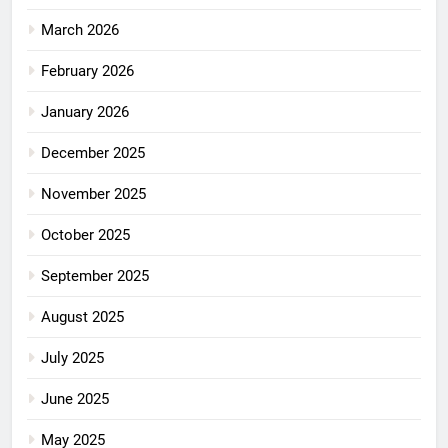
March 2026
February 2026
January 2026
December 2025
November 2025
October 2025
September 2025
August 2025
July 2025
June 2025
May 2025