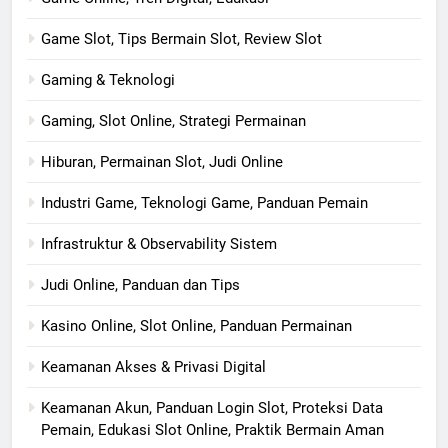
Game Slot, Tips Bermain Slot, Review Slot
Gaming & Teknologi
Gaming, Slot Online, Strategi Permainan
Hiburan, Permainan Slot, Judi Online
Industri Game, Teknologi Game, Panduan Pemain
Infrastruktur & Observability Sistem
Judi Online, Panduan dan Tips
Kasino Online, Slot Online, Panduan Permainan
Keamanan Akses & Privasi Digital
Keamanan Akun, Panduan Login Slot, Proteksi Data
Pemain, Edukasi Slot Online, Praktik Bermain Aman