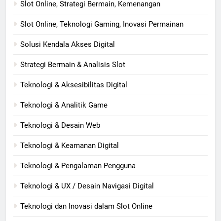
Slot Online, Strategi Bermain, Kemenangan
Slot Online, Teknologi Gaming, Inovasi Permainan
Solusi Kendala Akses Digital
Strategi Bermain & Analisis Slot
Teknologi & Aksesibilitas Digital
Teknologi & Analitik Game
Teknologi & Desain Web
Teknologi & Keamanan Digital
Teknologi & Pengalaman Pengguna
Teknologi & UX / Desain Navigasi Digital
Teknologi dan Inovasi dalam Slot Online