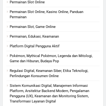
Permainan Slot Online
Permainan Slot Online, Kasino Online, Panduan
Permainan
Permainan Slot, Game Online
Permainan, Edukasi, Keamanan
Platform Digital Pengguna Aktif
Pokémon, Mythical Pokémon, Legenda dan Mitologi,
Game dan Hiburan, Budaya Pop
Regulasi Digital, Keamanan Siber, Etika Teknologi,
Perlindungan Konsumen Online
Sistem Komunikasi Digital, Manajemen Informasi
Platform, Arsitektur Backend Modern, Pengalaman
Pengguna (UX), Keamanan dan Monitoring Sistem,
Transformasi Layanan Digital