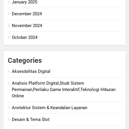
January 2025
December 2024
November 2024
October 2024
Categories
Aksesibilitas Digital
Analisis Platform Digital,Studi Sistem
Permainan,Perilaku Game Interaktif,Teknologi Hiburan
Online
Arsitektur Sistem & Keandalan Layanan
Desain & Tema Slot