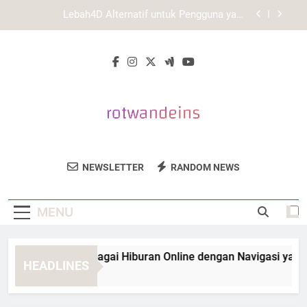
Skip
Tips Mengatasi Masalah Umum pada Slot
to
Lebah4D agar Akses Tetap Lancar, Aman, dan
Mudah Dipahami
content
LAE138 Login dan Pentingnya Verifikasi Link
Sebelum Masuk ke Akun
Slot Lebah4D sebagai Hiburan Online dengan
Navigasi yang Lebih Mudah
Lebah4D Alternatif untuk Pengguna yang
Mengutamakan Kemudahan
Tips Mengatasi Masalah Umum pada Slot
Lebah4D agar Akses Tetap Lancar, Aman, dan
Rotwand Eins
Mudah Dipahami
Studio Desain Arsitektur Modern Dengan
LAE138 Login dan Pentingnya Verifikasi Link
NEWSLETTER
RANDOM NEWS
Sebelum Masuk ke Akun
Sentuhan Estetika Yang Kuat. Temukan
Portofolio Rotwand Eins.
MENU
lot Lebah4D sebagai Hiburan Online dengan Navigasi yang Le
HEADLINES
 Months Ago