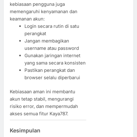
kebiasaan pengguna juga
memengaruhi kenyamanan dan
keamanan akun:
Login secara rutin di satu
perangkat
Jangan membagikan
username atau password
Gunakan jaringan internet
yang sama secara konsisten
Pastikan perangkat dan
browser selalu diperbarui
Kebiasaan aman ini membantu
akun tetap stabil, mengurangi
risiko error, dan mempermudah
akses semua fitur Kaya787.
Kesimpulan