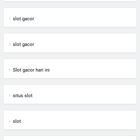
slot gacor
slot gacor
Slot gacor hari ini
situs slot
slot