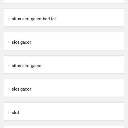
situs slot gacor hari ini
slot gacor
situs slot gacor
slot gacor
slot