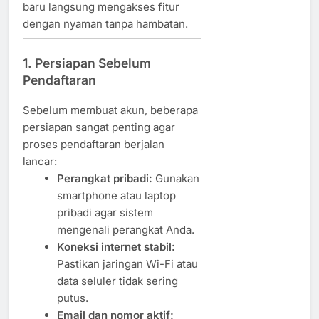
baru langsung mengakses fitur
dengan nyaman tanpa hambatan.
1. Persiapan Sebelum
Pendaftaran
Sebelum membuat akun, beberapa
persiapan sangat penting agar
proses pendaftaran berjalan
lancar:
Perangkat pribadi:
Gunakan
smartphone atau laptop
pribadi agar sistem
mengenali perangkat Anda.
Koneksi internet stabil:
Pastikan jaringan Wi-Fi atau
data seluler tidak sering
putus.
Email dan nomor aktif: