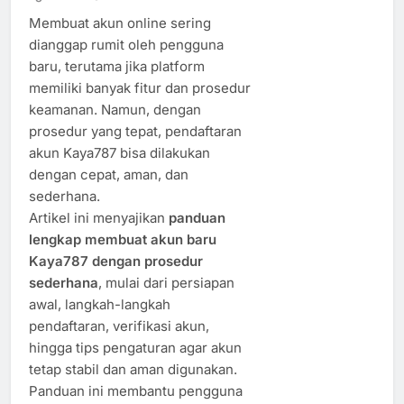
Membuat akun online sering
dianggap rumit oleh pengguna
baru, terutama jika platform
memiliki banyak fitur dan prosedur
keamanan. Namun, dengan
prosedur yang tepat, pendaftaran
akun Kaya787 bisa dilakukan
dengan cepat, aman, dan
sederhana.
Artikel ini menyajikan
panduan
lengkap membuat akun baru
Kaya787 dengan prosedur
sederhana
, mulai dari persiapan
awal, langkah-langkah
pendaftaran, verifikasi akun,
hingga tips pengaturan agar akun
tetap stabil dan aman digunakan.
Panduan ini membantu pengguna