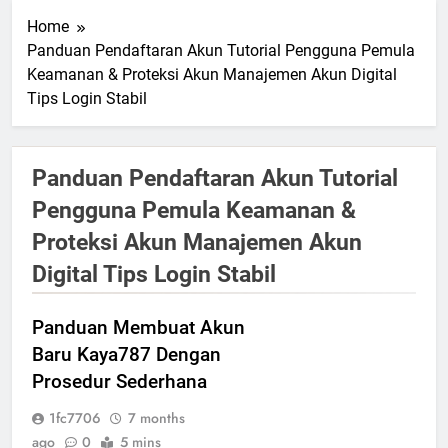
Home
Panduan Pendaftaran Akun Tutorial Pengguna Pemula
Keamanan & Proteksi Akun Manajemen Akun Digital
Tips Login Stabil
Panduan Pendaftaran Akun Tutorial
Pengguna Pemula Keamanan &
Proteksi Akun Manajemen Akun
Digital Tips Login Stabil
Panduan Membuat Akun
Baru Kaya787 Dengan
Prosedur Sederhana
1fc7706
7 months
ago
0
5 mins