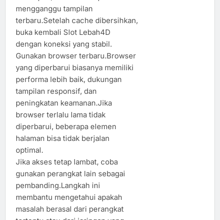
mengganggu tampilan
terbaru.Setelah cache dibersihkan,
buka kembali Slot Lebah4D
dengan koneksi yang stabil.
Gunakan browser terbaru.Browser
yang diperbarui biasanya memiliki
performa lebih baik, dukungan
tampilan responsif, dan
peningkatan keamanan.Jika
browser terlalu lama tidak
diperbarui, beberapa elemen
halaman bisa tidak berjalan
optimal.
Jika akses tetap lambat, coba
gunakan perangkat lain sebagai
pembanding.Langkah ini
membantu mengetahui apakah
masalah berasal dari perangkat