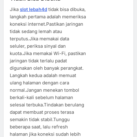
Jika
slot lebah4d
tidak bisa dibuka,
langkah pertama adalah memeriksa
koneksi internet.Pastikan jaringan
tidak sedang lemah atau
terputus.Jika memakai data
seluler, periksa sinyal dan
kuota.Jika memakai Wi-Fi, pastikan
jaringan tidak terlalu padat
digunakan oleh banyak perangkat.
Langkah kedua adalah memuat
ulang halaman dengan cara
normal.Jangan menekan tombol
berkali-kali sebelum halaman
selesai terbuka.Tindakan berulang
dapat membuat proses terasa
semakin tidak stabil.Tunggu
beberapa saat, lalu refresh
halaman jika koneksi sudah lebih