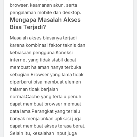
browser, keamanan akun, serta
pengalaman mobile dan desktop.
Mengapa Masalah Akses
Bisa Terjadi?
Masalah akses biasanya terjadi
karena kombinasi faktor teknis dan
kebiasaan pengguna.Koneksi
internet yang tidak stabil dapat
membuat halaman hanya terbuka
sebagian.Browser yang lama tidak
diperbarui bisa membuat elemen
halaman tidak berjalan
normal.Cache yang terlalu penuh
dapat membuat browser memuat
data lama.Perangkat yang terlalu
banyak menjalankan aplikasi juga
dapat membuat akses terasa berat.
Selain itu, kesalahan input juga