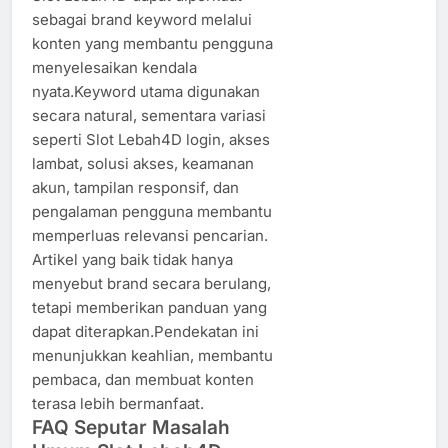
sebagai brand keyword melalui
konten yang membantu pengguna
menyelesaikan kendala
nyata.Keyword utama digunakan
secara natural, sementara variasi
seperti Slot Lebah4D login, akses
lambat, solusi akses, keamanan
akun, tampilan responsif, dan
pengalaman pengguna membantu
memperluas relevansi pencarian.
Artikel yang baik tidak hanya
menyebut brand secara berulang,
tetapi memberikan panduan yang
dapat diterapkan.Pendekatan ini
menunjukkan keahlian, membantu
pembaca, dan membuat konten
terasa lebih bermanfaat.
FAQ Seputar Masalah