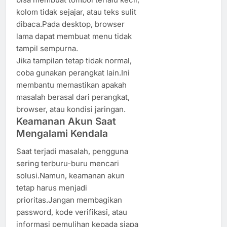
kolom tidak sejajar, atau teks sulit
dibaca.Pada desktop, browser
lama dapat membuat menu tidak
tampil sempurna.
Jika tampilan tetap tidak normal,
coba gunakan perangkat lain.Ini
membantu memastikan apakah
masalah berasal dari perangkat,
browser, atau kondisi jaringan.
Keamanan Akun Saat
Mengalami Kendala
Saat terjadi masalah, pengguna
sering terburu-buru mencari
solusi.Namun, keamanan akun
tetap harus menjadi
prioritas.Jangan membagikan
password, kode verifikasi, atau
informasi pemulihan kepada siapa