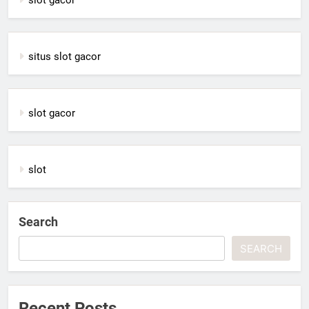
situs slot gacor
slot gacor
slot
Search
SEARCH
Recent Posts