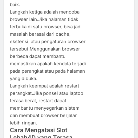
baik.
Langkah ketiga adalah mencoba
browser lain.Jika halaman tidak
terbuka di satu browser, bisa jadi
masalah berasal dari cache,
ekstensi, atau pengaturan browser
tersebut.Menggunakan browser
berbeda dapat membantu
memastikan apakah kendala terjadi
pada perangkat atau pada halaman
yang dibuka.
Langkah keempat adalah restart
perangkat.Jika ponsel atau laptop
terasa berat, restart dapat
membantu menyegarkan sistem
dan membuat browser berjalan
lebih ringan.
Cara Mengatasi Slot
Lebah4D yang Terasa