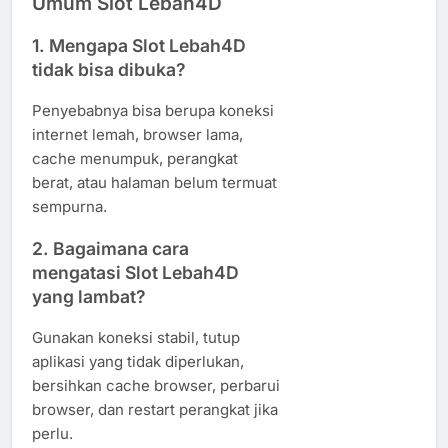
Umum Slot Lebah4D
1. Mengapa Slot Lebah4D
tidak bisa dibuka?
Penyebabnya bisa berupa koneksi
internet lemah, browser lama,
cache menumpuk, perangkat
berat, atau halaman belum termuat
sempurna.
2. Bagaimana cara
mengatasi Slot Lebah4D
yang lambat?
Gunakan koneksi stabil, tutup
aplikasi yang tidak diperlukan,
bersihkan cache browser, perbarui
browser, dan restart perangkat jika
perlu.