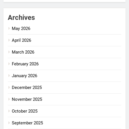
Archives
May 2026
April 2026
March 2026
February 2026
January 2026
December 2025
November 2025
October 2025
September 2025