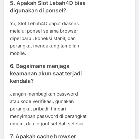
5. Apakah Slot Lebah4D bisa
digunakan di ponsel?
Ya, Slot Lebah4D dapat diakses
melalui ponsel selama browser
diperbarui, koneksi stabil, dan
perangkat mendukung tampilan
mobile.
6. Bagaimana menjaga
keamanan akun saat terjadi
kendala?
Jangan membagikan password
atau kode verifikasi, gunakan
perangkat pribadi, hindari
menyimpan password di perangkat
umum, dan logout setelah selesai.
7. Apakah cache browser