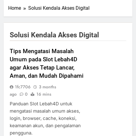
Home
Solusi Kendala Akses Digital
Solusi Kendala Akses Digital
Tips Mengatasi Masalah
Umum pada Slot Lebah4D
agar Akses Tetap Lancar,
Aman, dan Mudah Dipahami
1fc7706
3 months
ago
0
16 mins
Panduan Slot Lebah4D untuk
mengatasi masalah umum akses,
login, browser, cache, koneksi,
keamanan akun, dan pengalaman
pengguna.