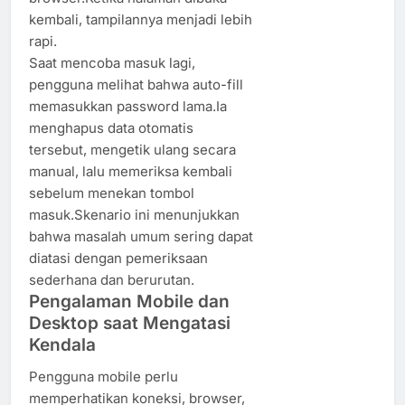
kembali, tampilannya menjadi lebih
rapi.
Saat mencoba masuk lagi,
pengguna melihat bahwa auto-fill
memasukkan password lama.Ia
menghapus data otomatis
tersebut, mengetik ulang secara
manual, lalu memeriksa kembali
sebelum menekan tombol
masuk.Skenario ini menunjukkan
bahwa masalah umum sering dapat
diatasi dengan pemeriksaan
sederhana dan berurutan.
Pengalaman Mobile dan
Desktop saat Mengatasi
Kendala
Pengguna mobile perlu
memperhatikan koneksi, browser,