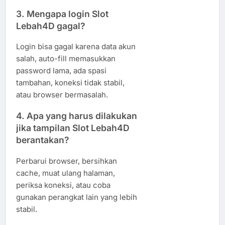
3. Mengapa login Slot
Lebah4D gagal?
Login bisa gagal karena data akun
salah, auto-fill memasukkan
password lama, ada spasi
tambahan, koneksi tidak stabil,
atau browser bermasalah.
4. Apa yang harus dilakukan
jika tampilan Slot Lebah4D
berantakan?
Perbarui browser, bersihkan
cache, muat ulang halaman,
periksa koneksi, atau coba
gunakan perangkat lain yang lebih
stabil.