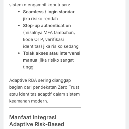
sistem mengambil keputusan:
Seamless / login standar
jika risiko rendah
Step-up authentication
(misalnya MFA tambahan,
kode OTP, verifikasi
identitas) jika risiko sedang
Tolak akses atau intervensi
manual
jika risiko sangat
tinggi
Adaptive RBA sering dianggap
bagian dari pendekatan Zero Trust
atau identitas adaptif dalam sistem
keamanan modern.
Manfaat Integrasi
Adaptive Risk-Based