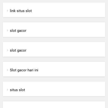
link situs slot
slot gacor
slot gacor
Slot gacor hari ini
situs slot