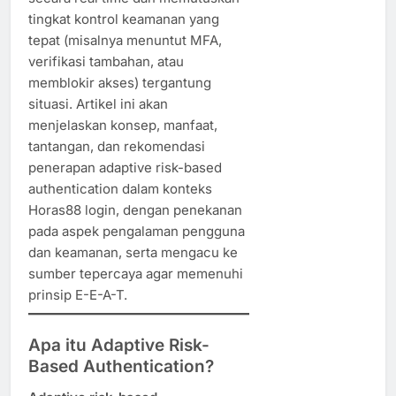
tingkat kontrol keamanan yang
tepat (misalnya menuntut MFA,
verifikasi tambahan, atau
memblokir akses) tergantung
situasi. Artikel ini akan
menjelaskan konsep, manfaat,
tantangan, dan rekomendasi
penerapan adaptive risk-based
authentication dalam konteks
Horas88 login, dengan penekanan
pada aspek pengalaman pengguna
dan keamanan, serta mengacu ke
sumber tepercaya agar memenuhi
prinsip E-E-A-T.
Apa itu Adaptive Risk-
Based Authentication?