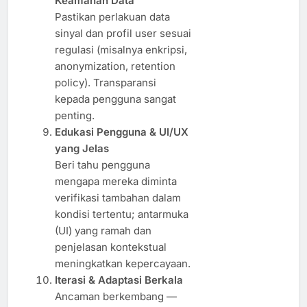
Keamanan Data
Pastikan perlakuan data
sinyal dan profil user sesuai
regulasi (misalnya enkripsi,
anonymization, retention
policy). Transparansi
kepada pengguna sangat
penting.
Edukasi Pengguna & UI/UX
yang Jelas
Beri tahu pengguna
mengapa mereka diminta
verifikasi tambahan dalam
kondisi tertentu; antarmuka
(UI) yang ramah dan
penjelasan kontekstual
meningkatkan kepercayaan.
Iterasi & Adaptasi Berkala
Ancaman berkembang —