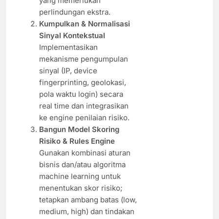
yang memerlukan
perlindungan ekstra.
Kumpulkan & Normalisasi
Sinyal Kontekstual
Implementasikan
mekanisme pengumpulan
sinyal (IP, device
fingerprinting, geolokasi,
pola waktu login) secara
real time dan integrasikan
ke engine penilaian risiko.
Bangun Model Skoring
Risiko & Rules Engine
Gunakan kombinasi aturan
bisnis dan/atau algoritma
machine learning untuk
menentukan skor risiko;
tetapkan ambang batas (low,
medium, high) dan tindakan