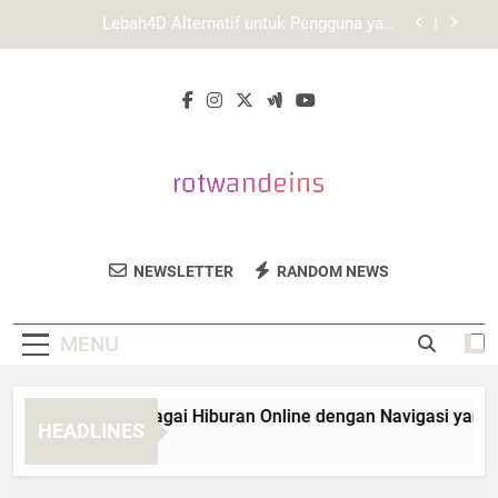
Skip
Tips Mengatasi Masalah Umum pada Slot
to
Lebah4D agar Akses Tetap Lancar, Aman, dan
Mudah Dipahami
content
LAE138 Login dan Pentingnya Verifikasi Link
Sebelum Masuk ke Akun
Slot Lebah4D sebagai Hiburan Online dengan
Navigasi yang Lebih Mudah
Lebah4D Alternatif untuk Pengguna yang
Mengutamakan Kemudahan
Tips Mengatasi Masalah Umum pada Slot
Lebah4D agar Akses Tetap Lancar, Aman, dan
Rotwand Eins
Mudah Dipahami
Studio Desain Arsitektur Modern Dengan
LAE138 Login dan Pentingnya Verifikasi Link
NEWSLETTER
RANDOM NEWS
Sebelum Masuk ke Akun
Sentuhan Estetika Yang Kuat. Temukan
Portofolio Rotwand Eins.
MENU
ot Lebah4D sebagai Hiburan Online dengan Navigasi yang Le
HEADLINES
Months Ago