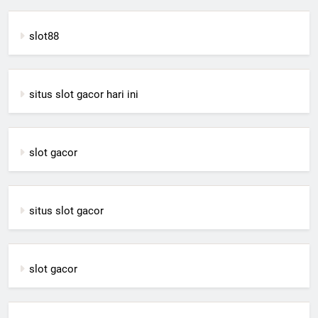
slot88
situs slot gacor hari ini
slot gacor
situs slot gacor
slot gacor