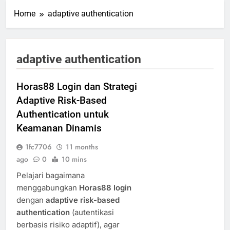
Home
adaptive authentication
adaptive authentication
Horas88 Login dan Strategi
Adaptive Risk-Based
Authentication untuk
Keamanan Dinamis
1fc7706
11 months
ago
0
10 mins
Pelajari bagaimana
menggabungkan
Horas88 login
dengan
adaptive risk-based
authentication
(autentikasi
berbasis risiko adaptif), agar