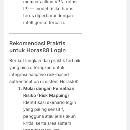
memanfaatkan VPN, rotasi
IP) — model risiko harus
terus diperbarui dengan
intelligence terbaru.
Rekomendasi Praktis
untuk Horas88 Login
Berikut langkah dan praktik terbaik
yang bisa diterapkan untuk
integrasi adaptive risk-based
authentication di sistem Horas88:
Mulai dengan Pemetaan
Risiko (Risk Mapping)
Identifikasi skenario login
yang paling sensitif,
pengguna atau jenis akun
kritis, serta area sistem