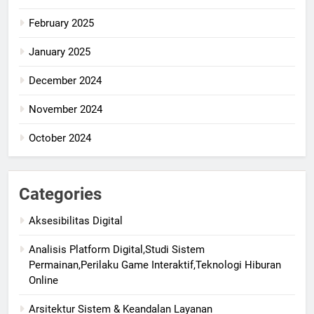
February 2025
January 2025
December 2024
November 2024
October 2024
Categories
Aksesibilitas Digital
Analisis Platform Digital,Studi Sistem
Permainan,Perilaku Game Interaktif,Teknologi Hiburan
Online
Arsitektur Sistem & Keandalan Layanan