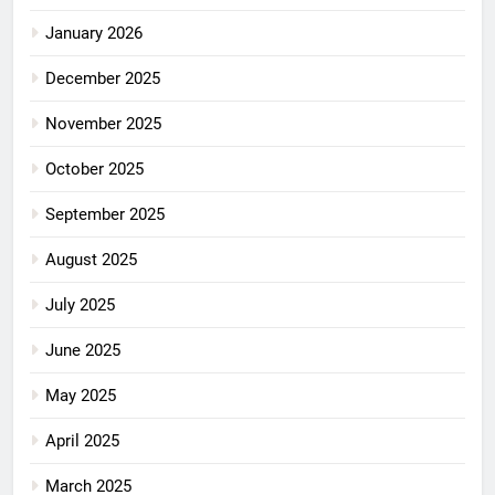
January 2026
December 2025
November 2025
October 2025
September 2025
August 2025
July 2025
June 2025
May 2025
April 2025
March 2025