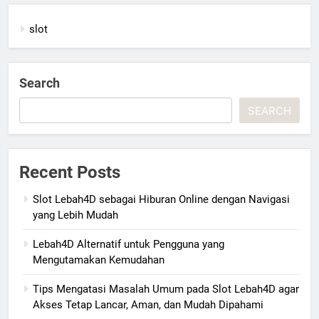
slot
Search
SEARCH
Recent Posts
Slot Lebah4D sebagai Hiburan Online dengan Navigasi
yang Lebih Mudah
Lebah4D Alternatif untuk Pengguna yang
Mengutamakan Kemudahan
Tips Mengatasi Masalah Umum pada Slot Lebah4D agar
Akses Tetap Lancar, Aman, dan Mudah Dipahami