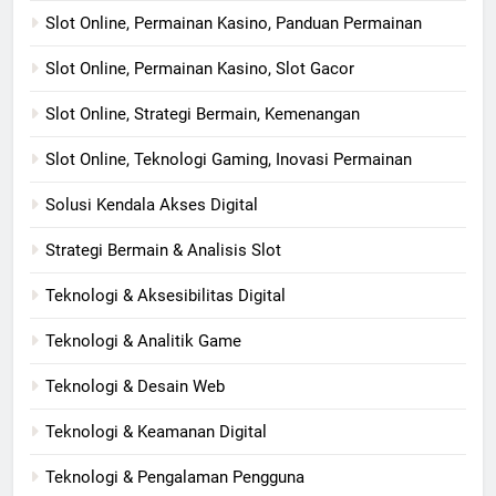
Slot Online, Permainan Kasino, Panduan Permainan
Slot Online, Permainan Kasino, Slot Gacor
Slot Online, Strategi Bermain, Kemenangan
Slot Online, Teknologi Gaming, Inovasi Permainan
Solusi Kendala Akses Digital
Strategi Bermain & Analisis Slot
Teknologi & Aksesibilitas Digital
Teknologi & Analitik Game
Teknologi & Desain Web
Teknologi & Keamanan Digital
Teknologi & Pengalaman Pengguna