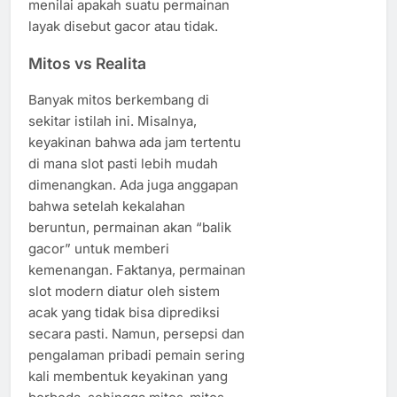
menilai apakah suatu permainan
layak disebut gacor atau tidak.
Mitos vs Realita
Banyak mitos berkembang di
sekitar istilah ini. Misalnya,
keyakinan bahwa ada jam tertentu
di mana slot pasti lebih mudah
dimenangkan. Ada juga anggapan
bahwa setelah kekalahan
beruntun, permainan akan “balik
gacor” untuk memberi
kemenangan. Faktanya, permainan
slot modern diatur oleh sistem
acak yang tidak bisa diprediksi
secara pasti. Namun, persepsi dan
pengalaman pribadi pemain sering
kali membentuk keyakinan yang