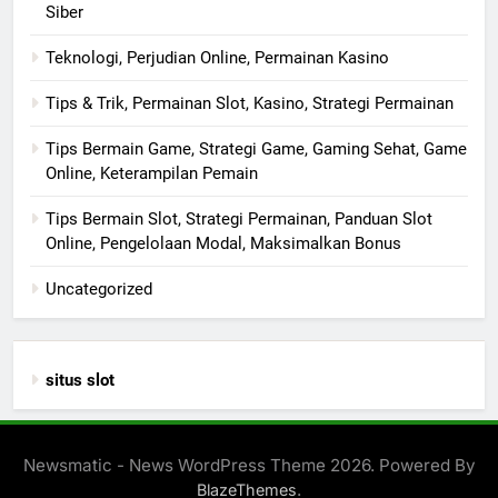
Siber
Teknologi, Perjudian Online, Permainan Kasino
Tips & Trik, Permainan Slot, Kasino, Strategi Permainan
Tips Bermain Game, Strategi Game, Gaming Sehat, Game
Online, Keterampilan Pemain
Tips Bermain Slot, Strategi Permainan, Panduan Slot
Online, Pengelolaan Modal, Maksimalkan Bonus
Uncategorized
situs slot
Newsmatic - News WordPress Theme 2026. Powered By
.
BlazeThemes