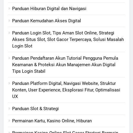
Panduan Hiburan Digital dan Navigasi
Panduan Kemudahan Akses Digital
Panduan Login Slot, Tips Aman Slot Online, Strategi
Akses Situs Slot, Slot Gacor Terpercaya, Solusi Masalah
Login Slot
Panduan Pendaftaran Akun Tutorial Pengguna Pemula
Keamanan & Proteksi Akun Manajemen Akun Digital
Tips Login Stabil
Panduan Platform Digital, Navigasi Website, Struktur
Konten, User Experience, Eksplorasi Fitur, Optimalisasi
UX
Panduan Slot & Strategi
Permainan Kartu, Kasino Online, Hiburan
Permainan Kasino Online Slot Gacor Strategi Bermain