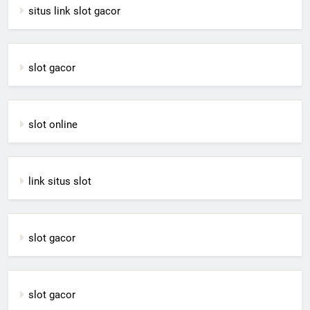
situs link slot gacor
slot gacor
slot online
link situs slot
slot gacor
slot gacor