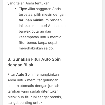
yang telah Anda tentukan.
Tips:
Jika anggaran Anda
terbatas, pilih mesin dengan
taruhan minimum rendah
.
Ini akan memberi Anda lebih
banyak putaran dan
kesempatan untuk memicu
fitur bonus tanpa cepat
menghabiskan saldo.
3.
Gunakan Fitur Auto Spin
dengan Bijak
Fitur
Auto Spin
memungkinkan
Anda untuk memutar gulungan
secara otomatis dengan jumlah
taruhan yang sudah ditentukan.
Meskipun fitur ini sangat praktis,
sangat penting untuk