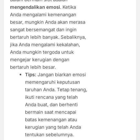
mengendalikan emosi
. Ketika
Anda mengalami kemenangan
besar, mungkin Anda akan merasa
sangat bersemangat dan ingin
bertaruh lebih banyak. Sebaliknya,
jika Anda mengalami kekalahan,
Anda mungkin tergoda untuk
mengejar kerugian dengan
bertaruh lebih besar.
Tips:
Jangan biarkan emosi
memengaruhi keputusan
taruhan Anda. Tetap tenang,
ikuti rencana yang telah
Anda buat, dan berhenti
bermain saat mencapai
batas kemenangan atau
kerugian yang telah Anda
tentukan sebelumnya.