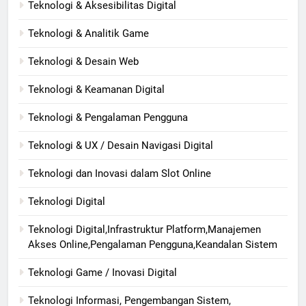
Teknologi & Aksesibilitas Digital
Teknologi & Analitik Game
Teknologi & Desain Web
Teknologi & Keamanan Digital
Teknologi & Pengalaman Pengguna
Teknologi & UX / Desain Navigasi Digital
Teknologi dan Inovasi dalam Slot Online
Teknologi Digital
Teknologi Digital,Infrastruktur Platform,Manajemen
Akses Online,Pengalaman Pengguna,Keandalan Sistem
Teknologi Game / Inovasi Digital
Teknologi Informasi, Pengembangan Sistem,