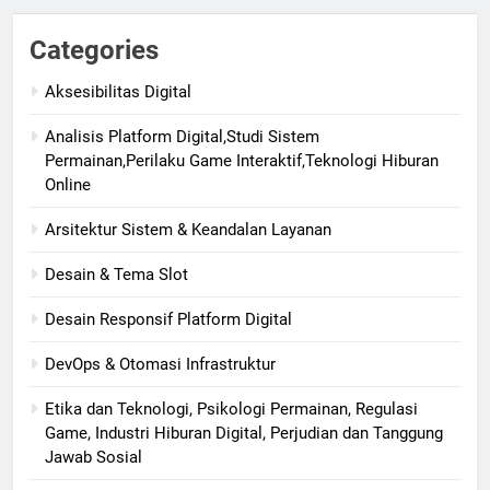
Categories
Aksesibilitas Digital
Analisis Platform Digital,Studi Sistem
Permainan,Perilaku Game Interaktif,Teknologi Hiburan
Online
Arsitektur Sistem & Keandalan Layanan
Desain & Tema Slot
Desain Responsif Platform Digital
DevOps & Otomasi Infrastruktur
Etika dan Teknologi, Psikologi Permainan, Regulasi
Game, Industri Hiburan Digital, Perjudian dan Tanggung
Jawab Sosial