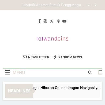
Skip
Tips Mengatasi Masalah Umum pada Slot
to
Lebah4D agar Akses Tetap Lancar, Aman, dan
Mudah Dipahami
content
LAE138 Login dan Pentingnya Verifikasi Link
Sebelum Masuk ke Akun
Slot Lebah4D sebagai Hiburan Online dengan
Navigasi yang Lebih Mudah
Lebah4D Alternatif untuk Pengguna yang
Mengutamakan Kemudahan
Tips Mengatasi Masalah Umum pada Slot
Lebah4D agar Akses Tetap Lancar, Aman, dan
Rotwand Eins
Mudah Dipahami
Studio Desain Arsitektur Modern Dengan
LAE138 Login dan Pentingnya Verifikasi Link
NEWSLETTER
RANDOM NEWS
Sebelum Masuk ke Akun
Sentuhan Estetika Yang Kuat. Temukan
Portofolio Rotwand Eins.
MENU
ot Lebah4D sebagai Hiburan Online dengan Navigasi yang Le
HEADLINES
Months Ago