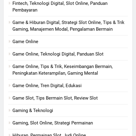
Fintech, Teknologi Digital, Slot Online, Panduan
Pembayaran
Game & Hiburan Digital, Strategi Slot Online, Tips & Trik
Gaming, Manajemen Modal, Pengalaman Bermain
Game Online
Game Online, Teknologi Digital, Panduan Slot
Game Online, Tips & Trik, Keseimbangan Bermain,
Peningkatan Keterampilan, Gaming Mental
Game Online, Tren Digital, Edukasi
Game Slot, Tips Bermain Slot, Review Slot
Gaming & Teknologi
Gaming, Slot Online, Strategi Permainan
Hiburan, Permainan Slot, Judi Online