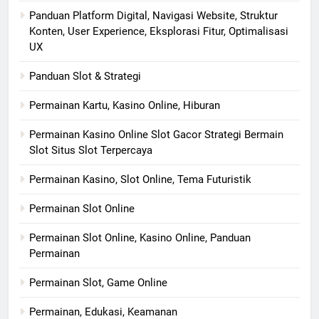
Panduan Platform Digital, Navigasi Website, Struktur
Konten, User Experience, Eksplorasi Fitur, Optimalisasi
UX
Panduan Slot & Strategi
Permainan Kartu, Kasino Online, Hiburan
Permainan Kasino Online Slot Gacor Strategi Bermain
Slot Situs Slot Terpercaya
Permainan Kasino, Slot Online, Tema Futuristik
Permainan Slot Online
Permainan Slot Online, Kasino Online, Panduan
Permainan
Permainan Slot, Game Online
Permainan, Edukasi, Keamanan