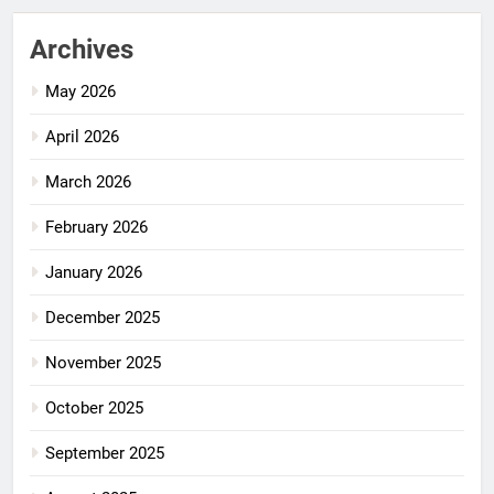
Archives
May 2026
April 2026
March 2026
February 2026
January 2026
December 2025
November 2025
October 2025
September 2025