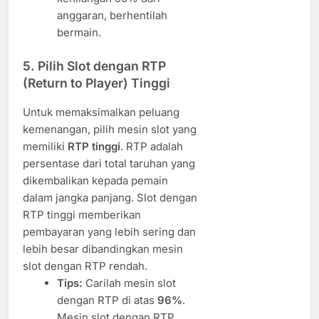
anggaran, berhentilah
bermain.
5.
Pilih Slot dengan RTP
(Return to Player) Tinggi
Untuk memaksimalkan peluang
kemenangan, pilih mesin slot yang
memiliki
RTP tinggi
. RTP adalah
persentase dari total taruhan yang
dikembalikan kepada pemain
dalam jangka panjang. Slot dengan
RTP tinggi memberikan
pembayaran yang lebih sering dan
lebih besar dibandingkan mesin
slot dengan RTP rendah.
Tips:
Carilah mesin slot
dengan RTP di atas
96%
.
Mesin slot dengan RTP