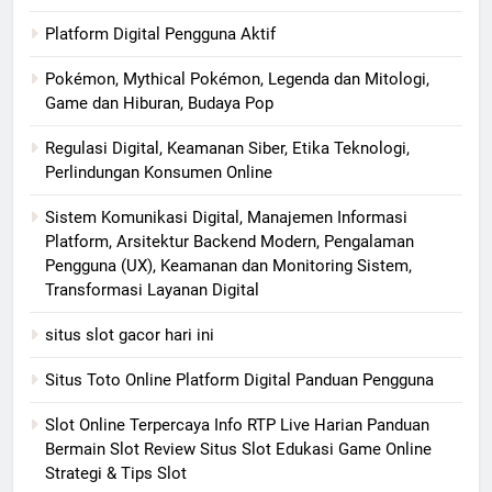
Platform Digital Pengguna Aktif
Pokémon, Mythical Pokémon, Legenda dan Mitologi,
Game dan Hiburan, Budaya Pop
Regulasi Digital, Keamanan Siber, Etika Teknologi,
Perlindungan Konsumen Online
Sistem Komunikasi Digital, Manajemen Informasi
Platform, Arsitektur Backend Modern, Pengalaman
Pengguna (UX), Keamanan dan Monitoring Sistem,
Transformasi Layanan Digital
situs slot gacor hari ini
Situs Toto Online Platform Digital Panduan Pengguna
Slot Online Terpercaya Info RTP Live Harian Panduan
Bermain Slot Review Situs Slot Edukasi Game Online
Strategi & Tips Slot