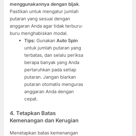
menggunakannya dengan bijak
.
Pastikan untuk mengatur jumlah
putaran yang sesuai dengan
anggaran Anda agar tidak terburu-
buru menghabiskan modal.
Tips:
Gunakan
Auto Spin
untuk jumlah putaran yang
terbatas, dan selalu periksa
berapa banyak yang Anda
pertaruhkan pada setiap
putaran. Jangan biarkan
putaran otomatis menguras
anggaran Anda dengan
cepat.
4.
Tetapkan Batas
Kemenangan dan Kerugian
Menetapkan batas kemenangan