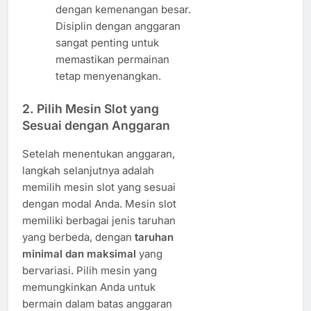
dengan kemenangan besar.
Disiplin dengan anggaran
sangat penting untuk
memastikan permainan
tetap menyenangkan.
2.
Pilih Mesin Slot yang
Sesuai dengan Anggaran
Setelah menentukan anggaran,
langkah selanjutnya adalah
memilih mesin slot yang sesuai
dengan modal Anda. Mesin slot
memiliki berbagai jenis taruhan
yang berbeda, dengan
taruhan
minimal dan maksimal
yang
bervariasi. Pilih mesin yang
memungkinkan Anda untuk
bermain dalam batas anggaran