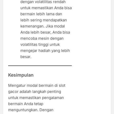
dengan volatilitas rendah
untuk memastikan Anda bisa
bermain lebih lama dan
lebih sering mendapatkan
kemenangan. Jika modal
Anda lebih besar, Anda bisa
mencoba mesin dengan
volatilitas tinggi untuk
mengejar hadiah yang lebih
besar.
Kesimpulan
Mengatur modal bermain di slot
gacor adalah langkah penting
untuk memastikan pengalaman
bermain Anda tetap
menguntungkan. Dengan