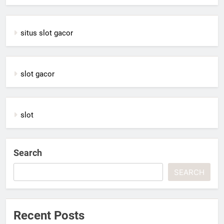
situs slot gacor
slot gacor
slot
Search
SEARCH
Recent Posts