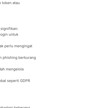
n token atau
ignifikan:
ogin untuk
ak perlu mengingat
n phishing berkurang
dah mengelola
bal seperti GDPR
nghadapi beberapa