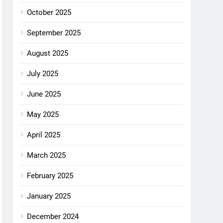
October 2025
September 2025
August 2025
July 2025
June 2025
May 2025
April 2025
March 2025
February 2025
January 2025
December 2024