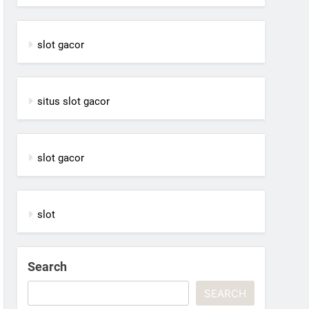
slot gacor
situs slot gacor
slot gacor
slot
Search
SEARCH