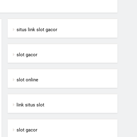
situs link slot gacor
slot gacor
slot online
link situs slot
slot gacor