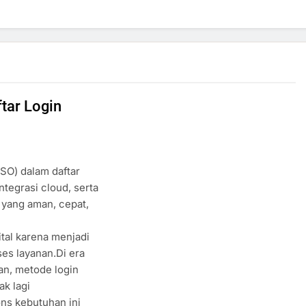
tar Login
SO) dalam daftar
ntegrasi cloud, serta
yang aman, cepat,
tal karena menjadi
es layanan.Di era
an, metode login
ak lagi
s kebutuhan ini