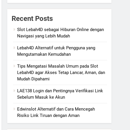
Recent Posts
Slot Lebah4D sebagai Hiburan Online dengan
Navigasi yang Lebih Mudah
Lebah4D Alternatif untuk Pengguna yang
Mengutamakan Kemudahan
Tips Mengatasi Masalah Umum pada Slot
Lebah4D agar Akses Tetap Lancar, Aman, dan
Mudah Dipahami
LAE138 Login dan Pentingnya Verifikasi Link
Sebelum Masuk ke Akun
Edwinslot Alternatif dan Cara Mencegah
Risiko Link Tiruan dengan Aman