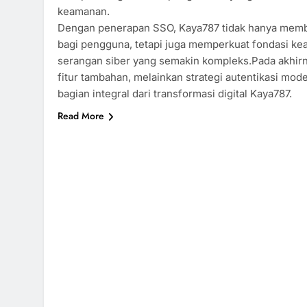
keamanan.
Dengan penerapan SSO, Kaya787 tidak hanya mem
bagi pengguna, tetapi juga memperkuat fondasi kea
serangan siber yang semakin kompleks.Pada akhir
fitur tambahan, melainkan strategi autentikasi mod
bagian integral dari transformasi digital Kaya787.
Read More