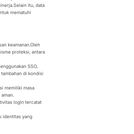
nerja.Selain itu, data
ntuk mematuhi
isan keamanan.Oleh
sme proteksi, antara
enggunakan SSO,
 tambahan di kondisi
si memiliki masa
a aman.
ivitas login tercatat
u identitas yang