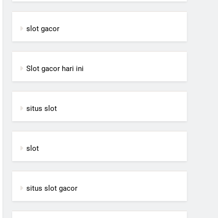
slot gacor
Slot gacor hari ini
situs slot
slot
situs slot gacor