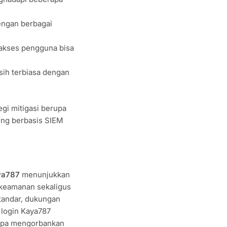
engan berbagai
 akses pengguna bisa
ih terbiasa dengan
gi mitigasi berupa
ing berbasis SIEM
ya787
menunjukkan
 keamanan sekaligus
tandar, dukungan
m login Kaya787
npa mengorbankan