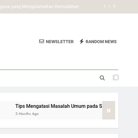
engguna yang Mengutamakan Kemudahan
ap Lancar, Aman, dan Mudah Dipahami
erifikasi Link Sebelum Masuk ke Akun
NEWSLETTER
RANDOM NEWS
ine dengan Navigasi yang Lebih Mudah
engguna yang Mengutamakan Kemudahan
emukan Portofolio Rotwand Eins.
ap Lancar, Aman, dan Mudah Dipahami
erifikasi Link Sebelum Masuk ke Akun
Mengatasi Masalah Umum pada Slot Lebah4D agar Akses Tet
hs Ago