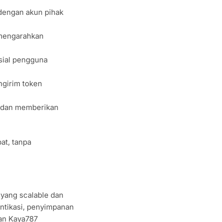
dengan akun pihak
mengarahkan
sial pengguna
ngirim token
 dan memberikan
at, tanpa
yang scalable dan
entikasi, penyimpanan
kan Kaya787