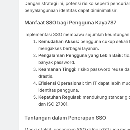
Dengan strategi ini, potensi risiko seperti pencuria
penyalahgunaan identitas dapat diminimalisir.
Manfaat SSO bagi Pengguna Kaya787
Implementasi SSO membawa sejumlah keuntungan s
Kemudahan Akses:
pengguna cukup sekali l
mengakses berbagai layanan.
Pengalaman Pengguna yang Lebih Baik:
tid
banyak password.
Keamanan Tinggi:
risiko password reuse da
drastis.
Efisiensi Operasional:
tim IT dapat lebih mu
identitas pengguna.
Kepatuhan Regulasi:
mendukung standar glo
dan ISO 27001.
Tantangan dalam Penerapan SSO
Meski efektif, penerapan SSO di Kaya787 juga me