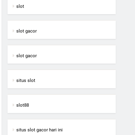
slot
slot gacor
slot gacor
situs slot
slot88
situs slot gacor hari ini