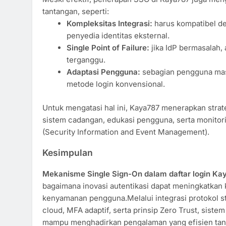
tantangan, seperti:
Kompleksitas Integrasi:
harus kompatibel d
penyedia identitas eksternal.
Single Point of Failure:
jika IdP bermasalah,
terganggu.
Adaptasi Pengguna:
sebagian pengguna mas
metode login konvensional.
Untuk mengatasi hal ini, Kaya787 menerapkan strate
sistem cadangan, edukasi pengguna, serta monitor
(Security Information and Event Management).
Kesimpulan
Mekanisme Single Sign-On dalam daftar login Ka
bagaimana inovasi autentikasi dapat meningkatkan
kenyamanan pengguna.Melalui integrasi protokol s
cloud, MFA adaptif, serta prinsip Zero Trust, siste
mampu menghadirkan pengalaman yang efisien ta