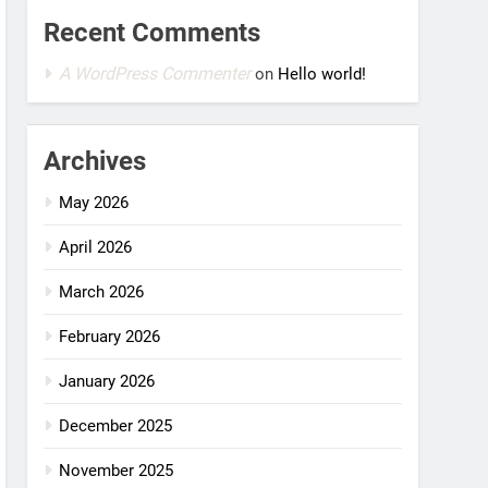
Recent Comments
A WordPress Commenter
on
Hello world!
Archives
May 2026
April 2026
March 2026
February 2026
January 2026
December 2025
November 2025