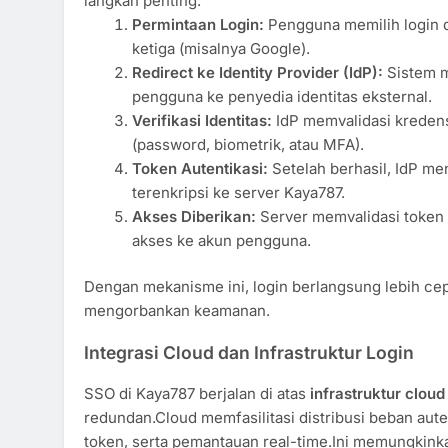
langkah penting:
Permintaan Login:
Pengguna memilih login 
ketiga (misalnya Google).
Redirect ke Identity Provider (IdP):
Sistem 
pengguna ke penyedia identitas eksternal.
Verifikasi Identitas:
IdP memvalidasi kreden
(password, biometrik, atau MFA).
Token Autentikasi:
Setelah berhasil, IdP me
terenkripsi ke server Kaya787.
Akses Diberikan:
Server memvalidasi token
akses ke akun pengguna.
Dengan mekanisme ini, login berlangsung lebih cep
mengorbankan keamanan.
Integrasi Cloud dan Infrastruktur Login
SSO di Kaya787 berjalan di atas
infrastruktur cloud
redundan.Cloud memfasilitasi distribusi beban aut
token, serta pemantauan real-time.Ini memungkin