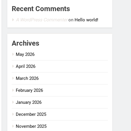
Recent Comments
A WordPress Commenter
on
Hello world!
Archives
May 2026
April 2026
March 2026
February 2026
January 2026
December 2025
November 2025