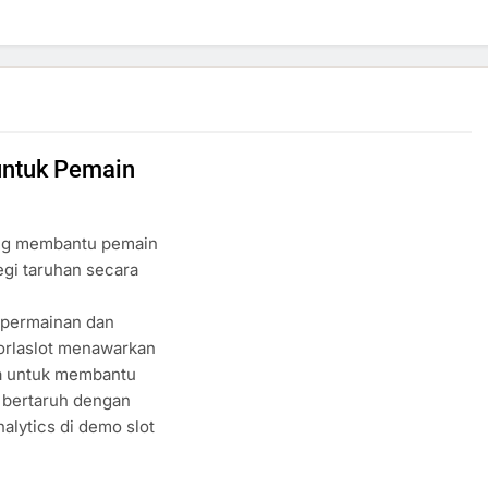
 untuk Pemain
ang membantu pemain
gi taruhan secara
 permainan dan
Corlaslot menawarkan
nya untuk membantu
 bertaruh dengan
nalytics di demo slot