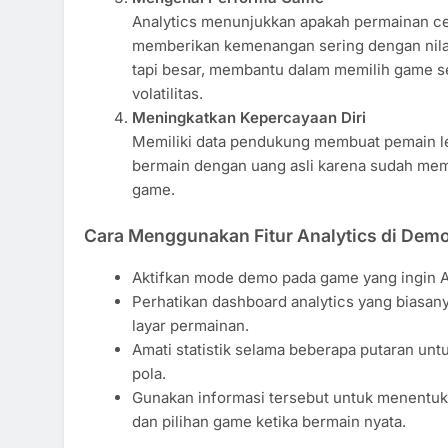
Analytics menunjukkan apakah permainan c
memberikan kemenangan sering dengan nilai 
tapi besar, membantu dalam memilih game s
volatilitas.
Meningkatkan Kepercayaan Diri
Memiliki data pendukung membuat pemain le
bermain dengan uang asli karena sudah mem
game.
Cara Menggunakan Fitur Analytics di Demo 
Aktifkan mode demo pada game yang ingin 
Perhatikan dashboard analytics yang biasan
layar permainan.
Amati statistik selama beberapa putaran unt
pola.
Gunakan informasi tersebut untuk menentuka
dan pilihan game ketika bermain nyata.