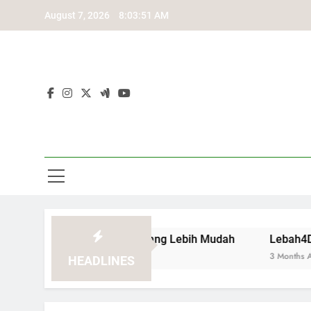
Skip
August 7, 2026
8:03:52 AM
to
content
Rot
Studio Des
 dengan Navigasi yang Lebih Mudah
Lebah4D Alternati
3 Months Ago
HEADLINES