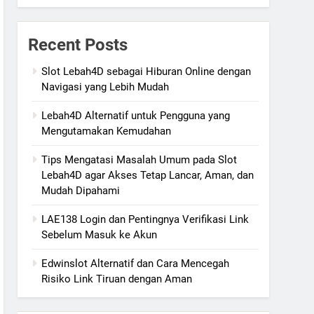
Recent Posts
Slot Lebah4D sebagai Hiburan Online dengan
Navigasi yang Lebih Mudah
Lebah4D Alternatif untuk Pengguna yang
Mengutamakan Kemudahan
Tips Mengatasi Masalah Umum pada Slot
Lebah4D agar Akses Tetap Lancar, Aman, dan
Mudah Dipahami
LAE138 Login dan Pentingnya Verifikasi Link
Sebelum Masuk ke Akun
Edwinslot Alternatif dan Cara Mencegah
Risiko Link Tiruan dengan Aman