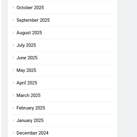
October 2025
September 2025
August 2025
July 2025
June 2025
May 2025
April 2025
March 2025
February 2025
January 2025
December 2024