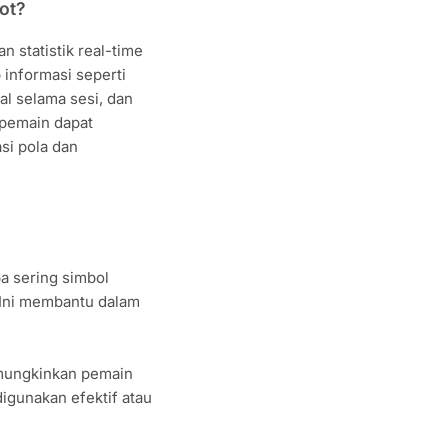
lot?
n statistik real-time
informasi seperti
al selama sesi, dan
, pemain dapat
si pola dan
a sering simbol
. Ini membantu dalam
mungkinkan pemain
igunakan efektif atau