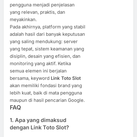
pengguna menjadi penjelasan
yang relevan, praktis, dan
meyakinkan.
Pada akhirnya, platform yang stabil
adalah hasil dari banyak keputusan
yang saling mendukung: server
yang tepat, sistem keamanan yang
disiplin, desain yang efisien, dan
monitoring yang aktif. Ketika
semua elemen ini berjalan
bersama, keyword
Link Toto Slot
akan memiliki fondasi brand yang
lebih kuat, baik di mata pengguna
maupun di hasil pencarian Google.
FAQ
1. Apa yang dimaksud
dengan Link Toto Slot?