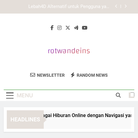
Skip
Tips Mengatasi Masalah Umum pada Slot
to
Lebah4D agar Akses Tetap Lancar, Aman, dan
Mudah Dipahami
content
LAE138 Login dan Pentingnya Verifikasi Link
Sebelum Masuk ke Akun
Slot Lebah4D sebagai Hiburan Online dengan
Navigasi yang Lebih Mudah
Lebah4D Alternatif untuk Pengguna yang
Mengutamakan Kemudahan
Tips Mengatasi Masalah Umum pada Slot
Lebah4D agar Akses Tetap Lancar, Aman, dan
Rotwand Eins
Mudah Dipahami
Studio Desain Arsitektur Modern Dengan
LAE138 Login dan Pentingnya Verifikasi Link
NEWSLETTER
RANDOM NEWS
Sebelum Masuk ke Akun
Sentuhan Estetika Yang Kuat. Temukan
Portofolio Rotwand Eins.
MENU
ot Lebah4D sebagai Hiburan Online dengan Navigasi yang Leb
HEADLINES
onths Ago