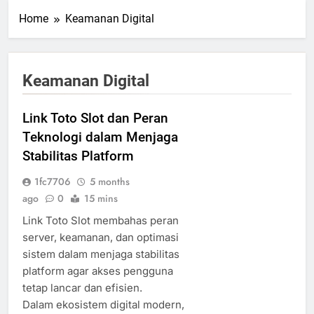
Home
Keamanan Digital
Keamanan Digital
Link Toto Slot dan Peran
Teknologi dalam Menjaga
Stabilitas Platform
1fc7706
5 months
ago
0
15 mins
Link Toto Slot membahas peran
server, keamanan, dan optimasi
sistem dalam menjaga stabilitas
platform agar akses pengguna
tetap lancar dan efisien.
Dalam ekosistem digital modern,