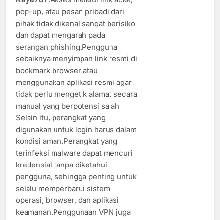
pop-up, atau pesan pribadi dari
pihak tidak dikenal sangat berisiko
dan dapat mengarah pada
serangan phishing.Pengguna
sebaiknya menyimpan link resmi di
bookmark browser atau
menggunakan aplikasi resmi agar
tidak perlu mengetik alamat secara
manual yang berpotensi salah
Selain itu, perangkat yang
digunakan untuk login harus dalam
kondisi aman.Perangkat yang
terinfeksi malware dapat mencuri
kredensial tanpa diketahui
pengguna, sehingga penting untuk
selalu memperbarui sistem
operasi, browser, dan aplikasi
keamanan.Penggunaan VPN juga