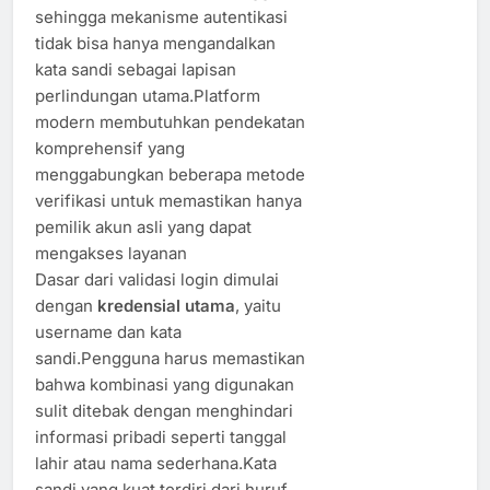
sehingga mekanisme autentikasi
tidak bisa hanya mengandalkan
kata sandi sebagai lapisan
perlindungan utama.Platform
modern membutuhkan pendekatan
komprehensif yang
menggabungkan beberapa metode
verifikasi untuk memastikan hanya
pemilik akun asli yang dapat
mengakses layanan
Dasar dari validasi login dimulai
dengan
kredensial utama
, yaitu
username dan kata
sandi.Pengguna harus memastikan
bahwa kombinasi yang digunakan
sulit ditebak dengan menghindari
informasi pribadi seperti tanggal
lahir atau nama sederhana.Kata
sandi yang kuat terdiri dari huruf