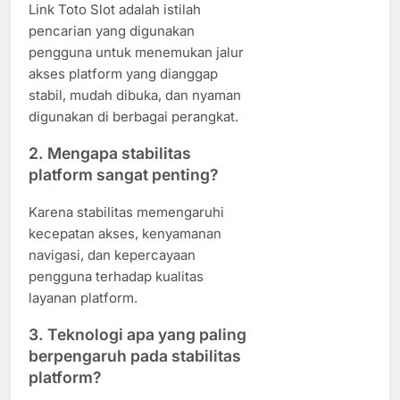
Link Toto Slot adalah istilah
pencarian yang digunakan
pengguna untuk menemukan jalur
akses platform yang dianggap
stabil, mudah dibuka, dan nyaman
digunakan di berbagai perangkat.
2. Mengapa stabilitas
platform sangat penting?
Karena stabilitas memengaruhi
kecepatan akses, kenyamanan
navigasi, dan kepercayaan
pengguna terhadap kualitas
layanan platform.
3. Teknologi apa yang paling
berpengaruh pada stabilitas
platform?