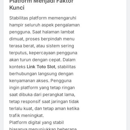
Platform Menjadi Faktor
Kunci
Stabilitas platform memengaruhi
hampir seluruh aspek pengalaman
pengguna. Saat halaman lambat
dimuat, proses berpindah menu
terasa berat, atau sistem sering
terputus, kepercayaan pengguna
akan turun dengan cepat. Dalam
konteks
Link Toto Slot
, stabilitas
berhubungan langsung dengan
kenyamanan akses. Pengguna
ingin platform yang tetap ringan
saat dibuka dari perangkat lama,
tetap responsif saat jaringan tidak
terlalu kuat, dan tetap aman ketika
trafik meningkat.
Platform digital yang stabil
biasanya menunjukkan beberapa