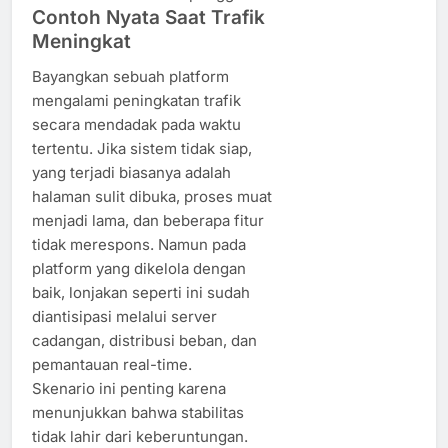
Contoh Nyata Saat Trafik
Meningkat
Bayangkan sebuah platform
mengalami peningkatan trafik
secara mendadak pada waktu
tertentu. Jika sistem tidak siap,
yang terjadi biasanya adalah
halaman sulit dibuka, proses muat
menjadi lama, dan beberapa fitur
tidak merespons. Namun pada
platform yang dikelola dengan
baik, lonjakan seperti ini sudah
diantisipasi melalui server
cadangan, distribusi beban, dan
pemantauan real-time.
Skenario ini penting karena
menunjukkan bahwa stabilitas
tidak lahir dari keberuntungan.