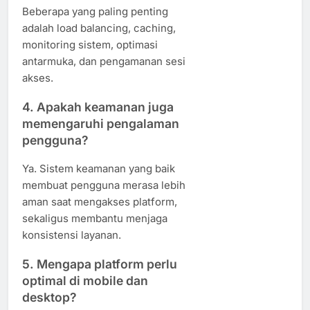
Beberapa yang paling penting
adalah load balancing, caching,
monitoring sistem, optimasi
antarmuka, dan pengamanan sesi
akses.
4. Apakah keamanan juga
memengaruhi pengalaman
pengguna?
Ya. Sistem keamanan yang baik
membuat pengguna merasa lebih
aman saat mengakses platform,
sekaligus membantu menjaga
konsistensi layanan.
5. Mengapa platform perlu
optimal di mobile dan
desktop?