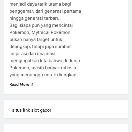
menjadi daya tarik utama bagi
penggemar, dari generasi pertama
hingga generasi terbaru.
Bagi siapa pun yang mencintai
Pokémon, Mythical Pokémon
bukan hanya target untuk
ditangkap, tetapi juga sumber
inspirasi dan imajinasi,
mengingatkan kita bahwa di dunia
Pokémon, masih banyak rahasia
yang menunggu untuk diungkap.
Read More
situs link slot gacor