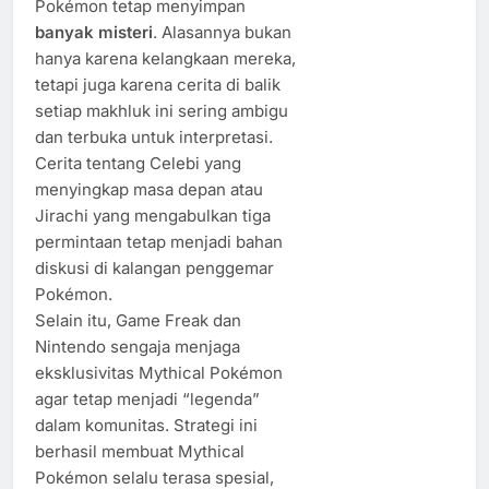
Pokémon tetap menyimpan
banyak misteri
. Alasannya bukan
hanya karena kelangkaan mereka,
tetapi juga karena cerita di balik
setiap makhluk ini sering ambigu
dan terbuka untuk interpretasi.
Cerita tentang Celebi yang
menyingkap masa depan atau
Jirachi yang mengabulkan tiga
permintaan tetap menjadi bahan
diskusi di kalangan penggemar
Pokémon.
Selain itu, Game Freak dan
Nintendo sengaja menjaga
eksklusivitas Mythical Pokémon
agar tetap menjadi “legenda”
dalam komunitas. Strategi ini
berhasil membuat Mythical
Pokémon selalu terasa spesial,