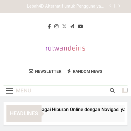
Skip
Tips Mengatasi Masalah Umum pada Slot
to
Lebah4D agar Akses Tetap Lancar, Aman, dan
Mudah Dipahami
content
LAE138 Login dan Pentingnya Verifikasi Link
Sebelum Masuk ke Akun
Slot Lebah4D sebagai Hiburan Online dengan
Navigasi yang Lebih Mudah
Lebah4D Alternatif untuk Pengguna yang
Mengutamakan Kemudahan
Tips Mengatasi Masalah Umum pada Slot
Lebah4D agar Akses Tetap Lancar, Aman, dan
Rotwand Eins
Mudah Dipahami
Studio Desain Arsitektur Modern Dengan
LAE138 Login dan Pentingnya Verifikasi Link
NEWSLETTER
RANDOM NEWS
Sebelum Masuk ke Akun
Sentuhan Estetika Yang Kuat. Temukan
Portofolio Rotwand Eins.
MENU
lot Lebah4D sebagai Hiburan Online dengan Navigasi yang L
HEADLINES
 Months Ago