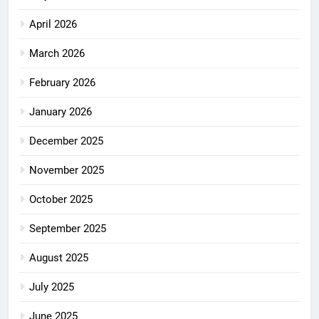
April 2026
March 2026
February 2026
January 2026
December 2025
November 2025
October 2025
September 2025
August 2025
July 2025
June 2025