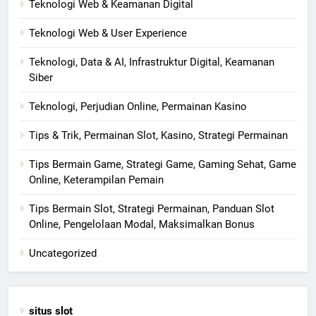
Teknologi Web & Keamanan Digital
Teknologi Web & User Experience
Teknologi, Data & AI, Infrastruktur Digital, Keamanan
Siber
Teknologi, Perjudian Online, Permainan Kasino
Tips & Trik, Permainan Slot, Kasino, Strategi Permainan
Tips Bermain Game, Strategi Game, Gaming Sehat, Game
Online, Keterampilan Pemain
Tips Bermain Slot, Strategi Permainan, Panduan Slot
Online, Pengelolaan Modal, Maksimalkan Bonus
Uncategorized
situs slot