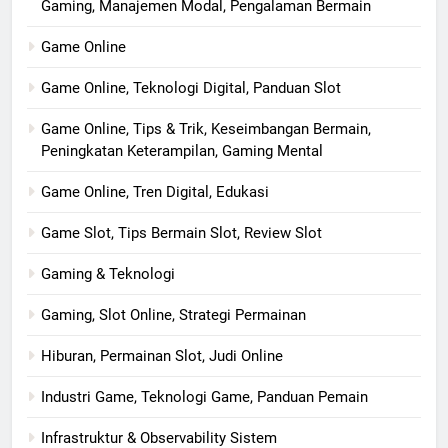
Gaming, Manajemen Modal, Pengalaman Bermain
Game Online
Game Online, Teknologi Digital, Panduan Slot
Game Online, Tips & Trik, Keseimbangan Bermain,
Peningkatan Keterampilan, Gaming Mental
Game Online, Tren Digital, Edukasi
Game Slot, Tips Bermain Slot, Review Slot
Gaming & Teknologi
Gaming, Slot Online, Strategi Permainan
Hiburan, Permainan Slot, Judi Online
Industri Game, Teknologi Game, Panduan Pemain
Infrastruktur & Observability Sistem