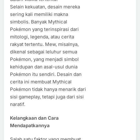
Selain kekuatan, desain mereka
sering kali memiliki makna
simbolis. Banyak Mythical
Pokémon yang terinspirasi dari
mitologi, legenda, atau cerita
rakyat tertentu. Mew, misalnya,
dikenal sebagai leluhur semua
Pokémon, yang menjadi simbol
kehidupan dan asal-usul dunia
Pokémon itu sendiri. Desain dan
cerita ini membuat Mythical
Pokémon tidak hanya menarik dari
sisi gameplay, tetapi juga dari sisi
naratif.
Kelangkaan dan Cara
Mendapatkannya
Salah satu faktor yang membuat