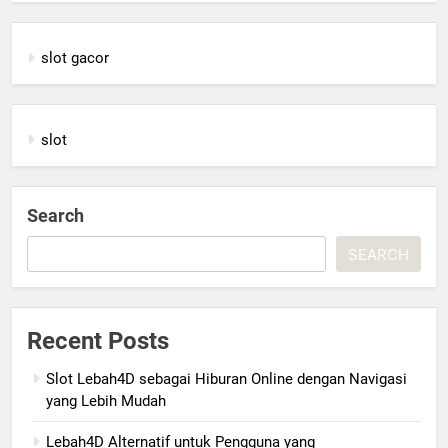
slot gacor
slot
Search
SEARCH
Recent Posts
Slot Lebah4D sebagai Hiburan Online dengan Navigasi
yang Lebih Mudah
Lebah4D Alternatif untuk Pengguna yang