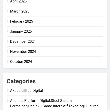
April 2025
March 2025
February 2025
January 2025
December 2024
November 2024
October 2024
Categories
Aksesibilitas Digital
Analisis Platform Digital,Studi Sistem
Permainan,Perilaku Game Interaktif,Teknologi Hiburan