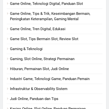
Game Online, Teknologi Digital, Panduan Slot
Game Online, Tips & Trik, Keseimbangan Bermain,
Peningkatan Keterampilan, Gaming Mental
Game Online, Tren Digital, Edukasi
Game Slot, Tips Bermain Slot, Review Slot
Gaming & Teknologi
Gaming, Slot Online, Strategi Permainan
Hiburan, Permainan Slot, Judi Online
Industri Game, Teknologi Game, Panduan Pemain
Infrastruktur & Observability Sistem
Judi Online, Panduan dan Tips
Kasino Online, Slot Online, Panduan Permainan