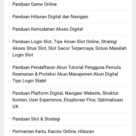
Panduan Game Online
Panduan Hiburan Digital dan Navigasi
Panduan Kemudahan Akses Digital
Panduan Login Slot, Tips Aman Slot Online, Strategi
Akses Situs Slot, Slot Gacor Terpercaya, Solusi Masalah
Login Slot
Panduan Pendaftaran Akun Tutorial Pengguna Pemula
Keamanan & Proteksi Akun Manajemen Akun Digital
Tips Login Stabil
Panduan Platform Digital, Navigasi Website, Struktur
Konten, User Experience, Eksplorasi Fitur, Optimalisasi
UX
Panduan Slot & Strategi
Permainan Kartu, Kasino Online, Hiburan