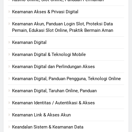
Keamanan Akses & Privasi Digital
Keamanan Akun, Panduan Login Slot, Proteksi Data
Pemain, Edukasi Slot Online, Praktik Bermain Aman
Keamanan Digital
Keamanan Digital & Teknologi Mobile
Keamanan Digital dan Perlindungan Akses
Keamanan Digital, Panduan Pengguna, Teknologi Online
Keamanan Digital, Taruhan Online, Panduan
Keamanan Identitas / Autentikasi & Akses
Keamanan Link & Akses Akun
Keandalan Sistem & Keamanan Data