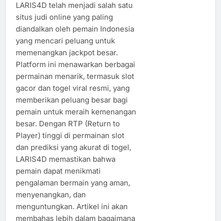
LARIS4D telah menjadi salah satu
situs judi online yang paling
diandalkan oleh pemain Indonesia
yang mencari peluang untuk
memenangkan jackpot besar.
Platform ini menawarkan berbagai
permainan menarik, termasuk slot
gacor dan togel viral resmi, yang
memberikan peluang besar bagi
pemain untuk meraih kemenangan
besar. Dengan RTP (Return to
Player) tinggi di permainan slot
dan prediksi yang akurat di togel,
LARIS4D memastikan bahwa
pemain dapat menikmati
pengalaman bermain yang aman,
menyenangkan, dan
menguntungkan. Artikel ini akan
membahas lebih dalam bagaimana