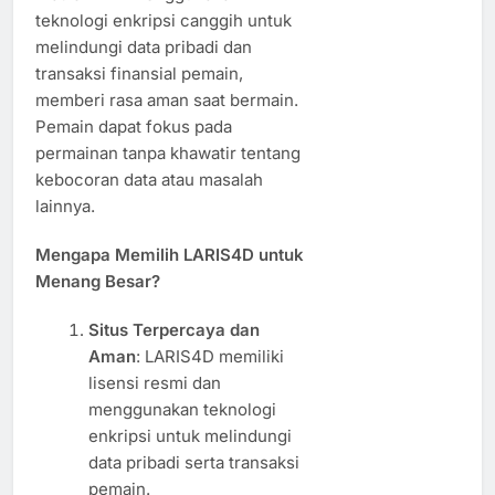
teknologi enkripsi canggih untuk
melindungi data pribadi dan
transaksi finansial pemain,
memberi rasa aman saat bermain.
Pemain dapat fokus pada
permainan tanpa khawatir tentang
kebocoran data atau masalah
lainnya.
Mengapa Memilih LARIS4D untuk
Menang Besar?
Situs Terpercaya dan
Aman
: LARIS4D memiliki
lisensi resmi dan
menggunakan teknologi
enkripsi untuk melindungi
data pribadi serta transaksi
pemain.