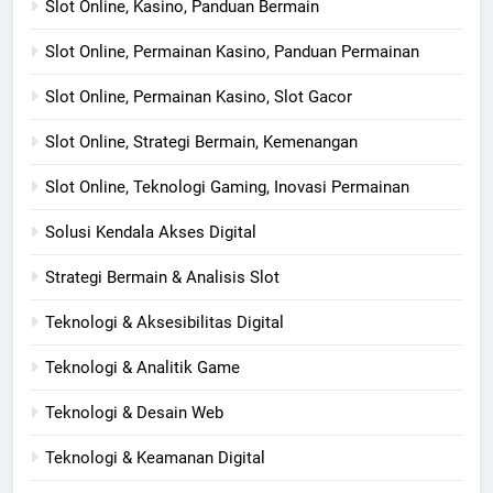
Slot Online, Kasino, Panduan Bermain
Slot Online, Permainan Kasino, Panduan Permainan
Slot Online, Permainan Kasino, Slot Gacor
Slot Online, Strategi Bermain, Kemenangan
Slot Online, Teknologi Gaming, Inovasi Permainan
Solusi Kendala Akses Digital
Strategi Bermain & Analisis Slot
Teknologi & Aksesibilitas Digital
Teknologi & Analitik Game
Teknologi & Desain Web
Teknologi & Keamanan Digital