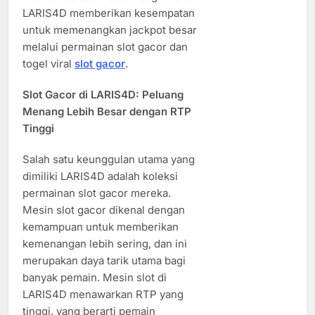
LARIS4D memberikan kesempatan
untuk memenangkan jackpot besar
melalui permainan slot gacor dan
togel viral
slot gacor
.
Slot Gacor di LARIS4D: Peluang
Menang Lebih Besar dengan RTP
Tinggi
Salah satu keunggulan utama yang
dimiliki LARIS4D adalah koleksi
permainan slot gacor mereka.
Mesin slot gacor dikenal dengan
kemampuan untuk memberikan
kemenangan lebih sering, dan ini
merupakan daya tarik utama bagi
banyak pemain. Mesin slot di
LARIS4D menawarkan RTP yang
tinggi, yang berarti pemain