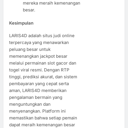
mereka meraih kemenangan
besar.
Kesimpulan
LARIS4D adalah situs judi online
terpercaya yang menawarkan
peluang besar untuk
memenangkan jackpot besar
melalui permainan slot gacor dan
togel viral resmi. Dengan RTP
tinggi, prediksi akurat, dan sistem
pembayaran yang cepat serta
aman, LARIS4D memberikan
pengalaman bermain yang
menguntungkan dan
menyenangkan. Platform ini
memastikan bahwa setiap pemain
dapat meraih kemenangan besar