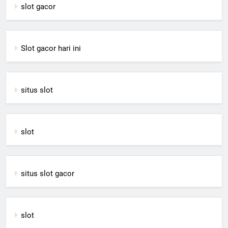
slot gacor
Slot gacor hari ini
situs slot
slot
situs slot gacor
slot