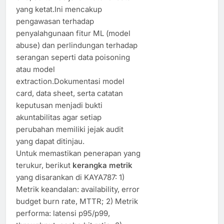
yang ketat.Ini mencakup
pengawasan terhadap
penyalahgunaan fitur ML (model
abuse) dan perlindungan terhadap
serangan seperti data poisoning
atau model
extraction.Dokumentasi model
card, data sheet, serta catatan
keputusan menjadi bukti
akuntabilitas agar setiap
perubahan memiliki jejak audit
yang dapat ditinjau.
Untuk memastikan penerapan yang
terukur, berikut
kerangka metrik
yang disarankan di KAYA787: 1)
Metrik keandalan: availability, error
budget burn rate, MTTR; 2) Metrik
performa: latensi p95/p99,