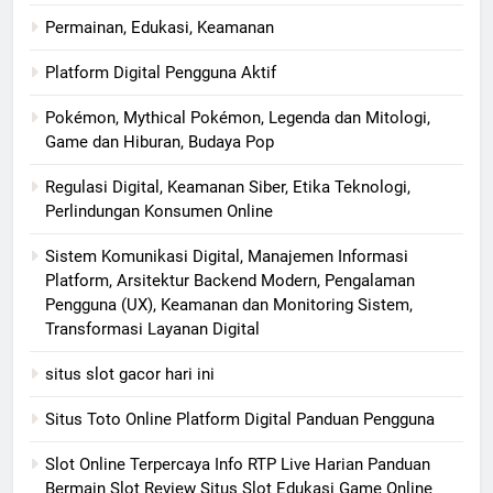
Permainan, Edukasi, Keamanan
Platform Digital Pengguna Aktif
Pokémon, Mythical Pokémon, Legenda dan Mitologi,
Game dan Hiburan, Budaya Pop
Regulasi Digital, Keamanan Siber, Etika Teknologi,
Perlindungan Konsumen Online
Sistem Komunikasi Digital, Manajemen Informasi
Platform, Arsitektur Backend Modern, Pengalaman
Pengguna (UX), Keamanan dan Monitoring Sistem,
Transformasi Layanan Digital
situs slot gacor hari ini
Situs Toto Online Platform Digital Panduan Pengguna
Slot Online Terpercaya Info RTP Live Harian Panduan
Bermain Slot Review Situs Slot Edukasi Game Online