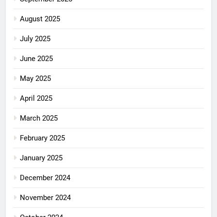
August 2025
July 2025
June 2025
May 2025
April 2025
March 2025
February 2025
January 2025
December 2024
November 2024