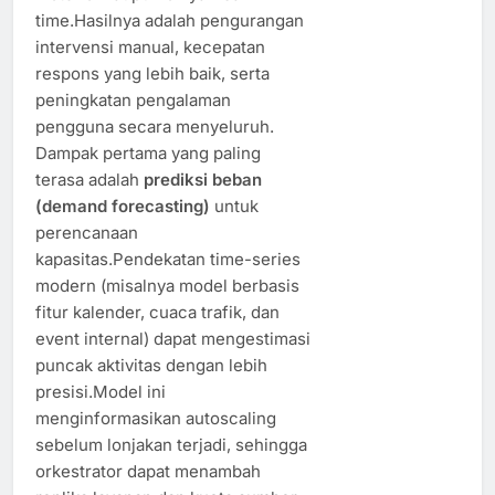
time.Hasilnya adalah pengurangan
intervensi manual, kecepatan
respons yang lebih baik, serta
peningkatan pengalaman
pengguna secara menyeluruh.
Dampak pertama yang paling
terasa adalah
prediksi beban
(demand forecasting)
untuk
perencanaan
kapasitas.Pendekatan time-series
modern (misalnya model berbasis
fitur kalender, cuaca trafik, dan
event internal) dapat mengestimasi
puncak aktivitas dengan lebih
presisi.Model ini
menginformasikan autoscaling
sebelum lonjakan terjadi, sehingga
orkestrator dapat menambah