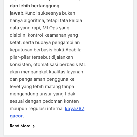
dan lebih bertanggung
jawab
.Kunci suksesnya bukan
hanya algoritma, tetapi tata kelola
data yang rapi, MLOps yang
disiplin, kontrol keamanan yang
ketat, serta budaya pengambilan
keputusan berbasis bukti.Apabila
pilar-pilar tersebut dijalankan
konsisten, otomatisasi berbasis ML
akan mengangkat kualitas layanan
dan pengalaman pengguna ke
level yang lebih matang tanpa
mengandung unsur yang tidak
sesuai dengan pedoman konten
maupun regulasi internal
kaya787
gacor
.
Read More