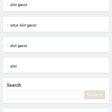
slot gacor
situs slot gacor
slot gacor
slot
Search
SEARCH