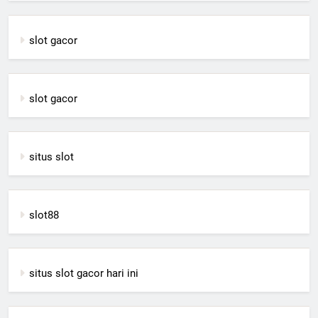
slot gacor
slot gacor
situs slot
slot88
situs slot gacor hari ini