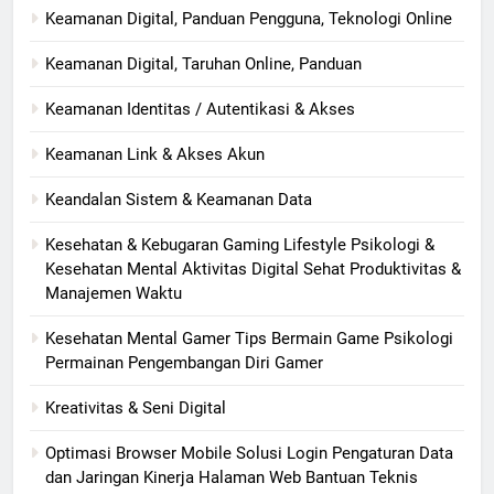
Keamanan Digital, Panduan Pengguna, Teknologi Online
Keamanan Digital, Taruhan Online, Panduan
Keamanan Identitas / Autentikasi & Akses
Keamanan Link & Akses Akun
Keandalan Sistem & Keamanan Data
Kesehatan & Kebugaran Gaming Lifestyle Psikologi &
Kesehatan Mental Aktivitas Digital Sehat Produktivitas &
Manajemen Waktu
Kesehatan Mental Gamer Tips Bermain Game Psikologi
Permainan Pengembangan Diri Gamer
Kreativitas & Seni Digital
Optimasi Browser Mobile Solusi Login Pengaturan Data
dan Jaringan Kinerja Halaman Web Bantuan Teknis