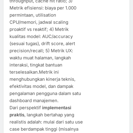
throughput, cache hit ratio; 3)
Metrik efisiensi: biaya per 1.000
permintaan, utilisation
CPU/memori, jadwal scaling
proaktif vs reaktif; 4) Metrik
kualitas model: AUC/accuracy
(sesuai tugas), drift score, alert
precision/recall; 5) Metrik UX:
waktu muat halaman, langkah
interaksi, tingkat bantuan
terselesaikan.Metrik ini
menghubungkan kinerja teknis,
efektivitas model, dan dampak
pengalaman pengguna dalam satu
dashboard manajemen.
Dari perspektif
implementasi
praktis
, langkah bertahap yang
realistis adalah: mulai dari satu use
case berdampak tinggi (misalnya