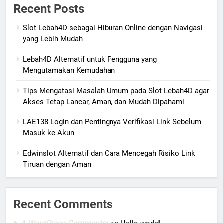
Recent Posts
Slot Lebah4D sebagai Hiburan Online dengan Navigasi
yang Lebih Mudah
Lebah4D Alternatif untuk Pengguna yang
Mengutamakan Kemudahan
Tips Mengatasi Masalah Umum pada Slot Lebah4D agar
Akses Tetap Lancar, Aman, dan Mudah Dipahami
LAE138 Login dan Pentingnya Verifikasi Link Sebelum
Masuk ke Akun
Edwinslot Alternatif dan Cara Mencegah Risiko Link
Tiruan dengan Aman
Recent Comments
A WordPress Commenter