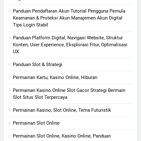
Panduan Pendaftaran Akun Tutorial Pengguna Pemula
Keamanan & Proteksi Akun Manajemen Akun Digital
Tips Login Stabil
Panduan Platform Digital, Navigasi Website, Struktur
Konten, User Experience, Eksplorasi Fitur, Optimalisasi
UX
Panduan Slot & Strategi
Permainan Kartu, Kasino Online, Hiburan
Permainan Kasino Online Slot Gacor Strategi Bermain
Slot Situs Slot Terpercaya
Permainan Kasino, Slot Online, Tema Futuristik
Permainan Slot Online
Permainan Slot Online, Kasino Online, Panduan