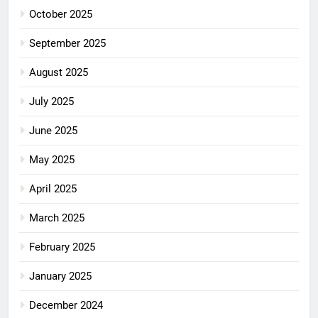
October 2025
September 2025
August 2025
July 2025
June 2025
May 2025
April 2025
March 2025
February 2025
January 2025
December 2024