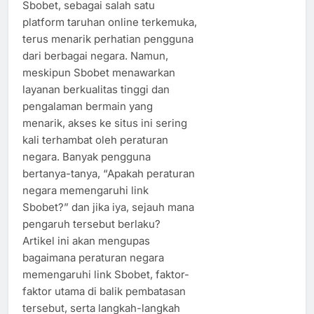
Sbobet, sebagai salah satu
platform taruhan online terkemuka,
terus menarik perhatian pengguna
dari berbagai negara. Namun,
meskipun Sbobet menawarkan
layanan berkualitas tinggi dan
pengalaman bermain yang
menarik, akses ke situs ini sering
kali terhambat oleh peraturan
negara. Banyak pengguna
bertanya-tanya, “Apakah peraturan
negara memengaruhi link
Sbobet?” dan jika iya, sejauh mana
pengaruh tersebut berlaku?
Artikel ini akan mengupas
bagaimana peraturan negara
memengaruhi link Sbobet, faktor-
faktor utama di balik pembatasan
tersebut, serta langkah-langkah