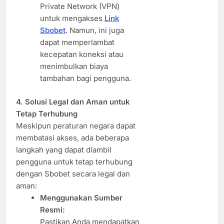
Private Network (VPN)
untuk mengakses
Link
Sbobet
. Namun, ini juga
dapat memperlambat
kecepatan koneksi atau
menimbulkan biaya
tambahan bagi pengguna.
4. Solusi Legal dan Aman untuk
Tetap Terhubung
Meskipun peraturan negara dapat
membatasi akses, ada beberapa
langkah yang dapat diambil
pengguna untuk tetap terhubung
dengan Sbobet secara legal dan
aman:
Menggunakan Sumber
Resmi:
Pastikan Anda mendapatkan