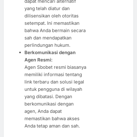
dapat mencari alternatif
yang telah diatur dan
dilisensikan oleh otoritas
setempat. Ini memastikan
bahwa Anda bermain secara
sah dan mendapatkan
perlindungan hukum.
Berkomunikasi dengan
Agen Resmi:
Agen Sbobet resmi biasanya
memiliki informasi tentang
link terbaru dan solusi legal
untuk pengguna di wilayah
yang dibatasi. Dengan
berkomunikasi dengan
agen, Anda dapat
memastikan bahwa akses
Anda tetap aman dan sah.