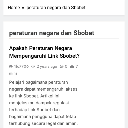
Home
peraturan negara dan Sbobet
peraturan negara dan Sbobet
Apakah Peraturan Negara
Mempengaruhi Link Sbobet?
1fc7706
2 years ago
0
7
mins
Pelajari bagaimana peraturan
negara dapat memengaruhi akses
ke link Sbobet. Artikel ini
menjelaskan dampak regulasi
terhadap link Sbobet dan
bagaimana pengguna dapat tetap
terhubung secara legal dan aman.