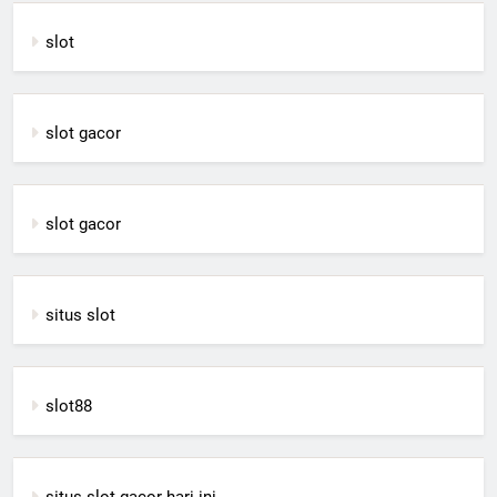
slot
slot gacor
slot gacor
situs slot
slot88