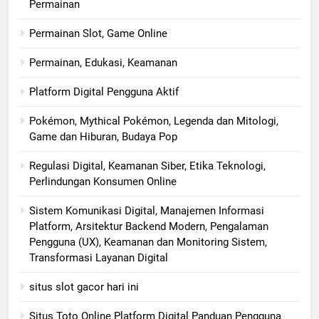
Permainan
Permainan Slot, Game Online
Permainan, Edukasi, Keamanan
Platform Digital Pengguna Aktif
Pokémon, Mythical Pokémon, Legenda dan Mitologi,
Game dan Hiburan, Budaya Pop
Regulasi Digital, Keamanan Siber, Etika Teknologi,
Perlindungan Konsumen Online
Sistem Komunikasi Digital, Manajemen Informasi
Platform, Arsitektur Backend Modern, Pengalaman
Pengguna (UX), Keamanan dan Monitoring Sistem,
Transformasi Layanan Digital
situs slot gacor hari ini
Situs Toto Online Platform Digital Panduan Pengguna