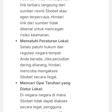
link terbaru langsung dari
sumber resmi Sbobet atau
agen terpercaya. Hindari
link dari sumber tidak
dikenal untuk mencegah
risiko keamanan.
Mematuhi Peraturan Lokal:
Selalu patuhi hukum dan
regulasi negara tempat
Anda berada. Jika perjudian
daring dilarang, hindari
mencoba mengakses
Sbobet secara ilegal.
Mencari Opsi Taruhan yang
Diatur Lokal:
Di negara-negara di mana
Sbobet tidak dapat diakses
secara legal, pengguna