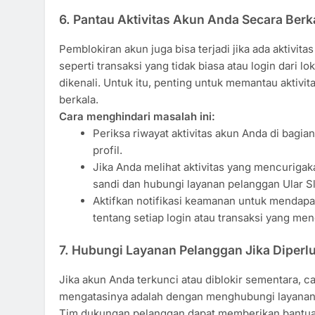
6. Pantau Aktivitas Akun Anda Secara Berk
Pemblokiran akun juga bisa terjadi jika ada aktivit
seperti transaksi yang tidak biasa atau login dari lo
dikenali. Untuk itu, penting untuk memantau aktivit
berkala.
Cara menghindari masalah ini:
Periksa riwayat aktivitas akun Anda di bagia
profil.
Jika Anda melihat aktivitas yang mencurigak
sandi dan hubungi layanan pelanggan Ular Sl
Aktifkan notifikasi keamanan untuk mendap
tentang setiap login atau transaksi yang me
7. Hubungi Layanan Pelanggan Jika Diperl
Jika akun Anda terkunci atau diblokir sementara, ca
mengatasinya adalah dengan menghubungi layanan 
Tim dukungan pelanggan dapat memberikan bantu