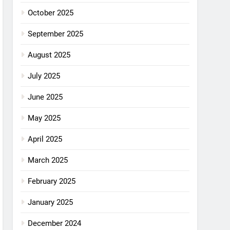
October 2025
September 2025
August 2025
July 2025
June 2025
May 2025
April 2025
March 2025
February 2025
January 2025
December 2024