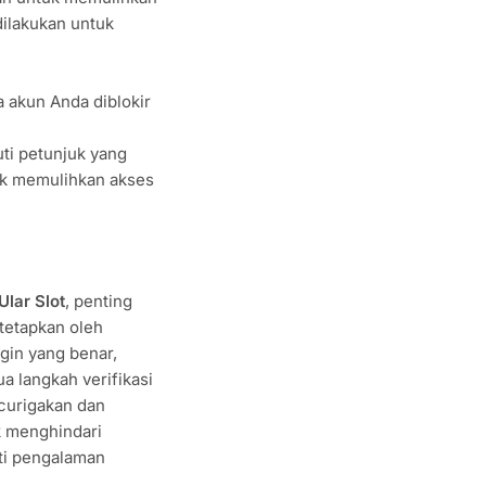
ilakukan untuk
 akun Anda diblokir
ti petunjuk yang
uk memulihkan akses
Ular Slot
, penting
itetapkan oleh
gin yang benar,
 langkah verifikasi
curigakan dan
k menghindari
ti pengalaman