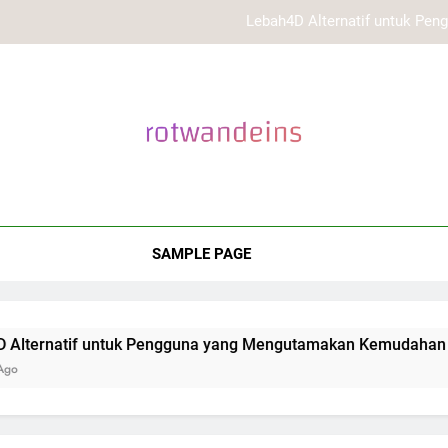
Lebah4D Alternatif untuk P
Tips Mengatasi Masalah Umum pada Slot Lebah4D agar Akses Tet
LAE138 Login dan Pentingnya V
Slot Lebah4D sebagai Hiburan Onl
wand Eins
Lebah4D Alternatif untuk P
ain Arsitektur Modern Dengan Sentuhan Estetika Yang Kuat. T
Tips Mengatasi Masalah Umum pada Slot Lebah4D agar Akses Tet
SAMPLE PAGE
LAE138 Login dan Pentingnya V
 untuk Pengguna yang Mengutamakan Kemudahan
Tips 
3 Mont