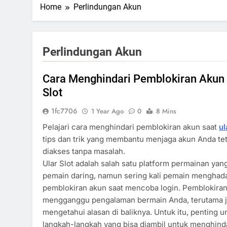
Home
Perlindungan Akun
Perlindungan Akun
Cara Menghindari Pemblokiran Akun 
Slot
1fc7706
1 Year Ago
0
8 Mins
Pelajari cara menghindari pemblokiran akun saat
ul
tips dan trik yang membantu menjaga akun Anda te
diakses tanpa masalah.
Ular Slot adalah salah satu platform permainan yan
pemain daring, namun sering kali pemain menghad
pemblokiran akun saat mencoba login. Pemblokiran
mengganggu pengalaman bermain Anda, terutama ji
mengetahui alasan di baliknya. Untuk itu, penting 
langkah-langkah yang bisa diambil untuk menghind