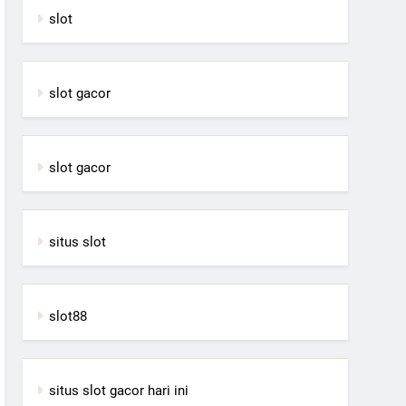
slot
slot gacor
slot gacor
situs slot
slot88
situs slot gacor hari ini