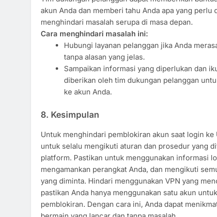
akun Anda dan memberi tahu Anda apa yang perlu d
menghindari masalah serupa di masa depan.
Cara menghindari masalah ini:
Hubungi layanan pelanggan jika Anda merasa
tanpa alasan yang jelas.
Sampaikan informasi yang diperlukan dan iku
diberikan oleh tim dukungan pelanggan unt
ke akun Anda.
8. Kesimpulan
Untuk menghindari pemblokiran akun saat login ke
untuk selalu mengikuti aturan dan prosedur yang d
platform. Pastikan untuk menggunakan informasi lo
mengamankan perangkat Anda, dan mengikuti semua
yang diminta. Hindari menggunakan VPN yang men
pastikan Anda hanya menggunakan satu akun untu
pemblokiran. Dengan cara ini, Anda dapat menikma
bermain yang lancar dan tanpa masalah.