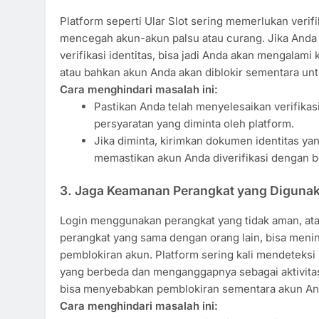
Platform seperti Ular Slot sering memerlukan verifi
mencegah akun-akun palsu atau curang. Jika And
verifikasi identitas, bisa jadi Anda akan mengalami k
atau bahkan akun Anda akan diblokir sementara un
Cara menghindari masalah ini:
Pastikan Anda telah menyelesaikan verifikas
persyaratan yang diminta oleh platform.
Jika diminta, kirimkan dokumen identitas ya
memastikan akun Anda diverifikasi dengan b
3. Jaga Keamanan Perangkat yang Diguna
Login menggunakan perangkat yang tidak aman, a
perangkat yang sama dengan orang lain, bisa menin
pemblokiran akun. Platform sering kali mendeteksi 
yang berbeda dan menganggapnya sebagai aktivita
bisa menyebabkan pemblokiran sementara akun An
Cara menghindari masalah ini: