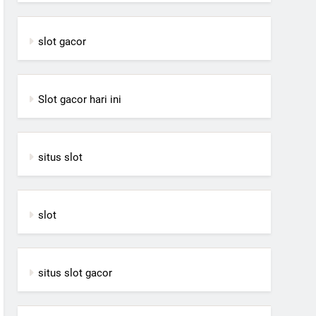
slot gacor
Slot gacor hari ini
situs slot
slot
situs slot gacor