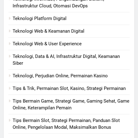
Infrastruktur Cloud, Otomasi DevOps
Teknologi Platform Digital
Teknologi Web & Keamanan Digital
Teknologi Web & User Experience
Teknologi, Data & AI, Infrastruktur Digital, Keamanan
Siber
Teknologi, Perjudian Online, Permainan Kasino
Tips & Trik, Permainan Slot, Kasino, Strategi Permainan
Tips Bermain Game, Strategi Game, Gaming Sehat, Game
Online, Keterampilan Pemain
Tips Bermain Slot, Strategi Permainan, Panduan Slot
Online, Pengelolaan Modal, Maksimalkan Bonus