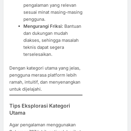
pengalaman yang relevan
sesuai minat masing-masing
pengguna.
Mengurangi Friksi:
Bantuan
dan dukungan mudah
diakses, sehingga masalah
teknis dapat segera
terselesaikan.
Dengan kategori utama yang jelas,
pengguna merasa platform lebih
ramah, intuitif, dan menyenangkan
untuk dijelajahi.
Tips Eksplorasi Kategori
Utama
Agar pengalaman menggunakan