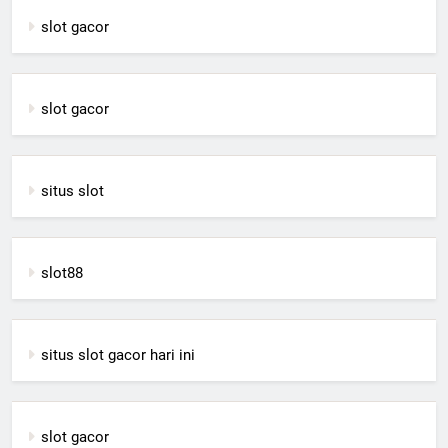
slot gacor
slot gacor
situs slot
slot88
situs slot gacor hari ini
slot gacor