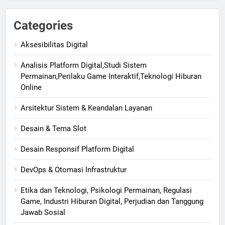
Categories
Aksesibilitas Digital
Analisis Platform Digital,Studi Sistem
Permainan,Perilaku Game Interaktif,Teknologi Hiburan
Online
Arsitektur Sistem & Keandalan Layanan
Desain & Tema Slot
Desain Responsif Platform Digital
DevOps & Otomasi Infrastruktur
Etika dan Teknologi, Psikologi Permainan, Regulasi
Game, Industri Hiburan Digital, Perjudian dan Tanggung
Jawab Sosial