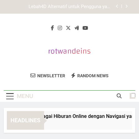
Skip
Tips Mengatasi Masalah Umum pada Slot
to
Lebah4D agar Akses Tetap Lancar, Aman, dan
Mudah Dipahami
content
LAE138 Login dan Pentingnya Verifikasi Link
Sebelum Masuk ke Akun
Slot Lebah4D sebagai Hiburan Online dengan
Navigasi yang Lebih Mudah
Lebah4D Alternatif untuk Pengguna yang
Mengutamakan Kemudahan
Tips Mengatasi Masalah Umum pada Slot
Lebah4D agar Akses Tetap Lancar, Aman, dan
Rotwand Eins
Mudah Dipahami
Studio Desain Arsitektur Modern Dengan
LAE138 Login dan Pentingnya Verifikasi Link
NEWSLETTER
RANDOM NEWS
Sebelum Masuk ke Akun
Sentuhan Estetika Yang Kuat. Temukan
Portofolio Rotwand Eins.
MENU
ot Lebah4D sebagai Hiburan Online dengan Navigasi yang Le
HEADLINES
Months Ago