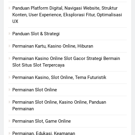
Panduan Platform Digital, Navigasi Website, Struktur
Konten, User Experience, Eksplorasi Fitur, Optimalisasi
UX
Panduan Slot & Strategi
Permainan Kartu, Kasino Online, Hiburan
Permainan Kasino Online Slot Gacor Strategi Bermain
Slot Situs Slot Terpercaya
Permainan Kasino, Slot Online, Tema Futuristik
Permainan Slot Online
Permainan Slot Online, Kasino Online, Panduan
Permainan
Permainan Slot, Game Online
Permainan, Edukasi, Keamanan