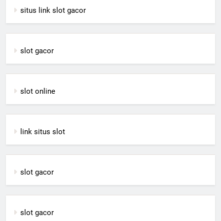
situs link slot gacor
slot gacor
slot online
link situs slot
slot gacor
slot gacor