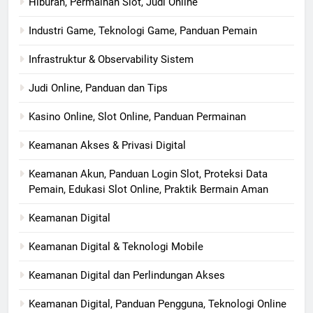
Hiburan, Permainan Slot, Judi Online
Industri Game, Teknologi Game, Panduan Pemain
Infrastruktur & Observability Sistem
Judi Online, Panduan dan Tips
Kasino Online, Slot Online, Panduan Permainan
Keamanan Akses & Privasi Digital
Keamanan Akun, Panduan Login Slot, Proteksi Data
Pemain, Edukasi Slot Online, Praktik Bermain Aman
Keamanan Digital
Keamanan Digital & Teknologi Mobile
Keamanan Digital dan Perlindungan Akses
Keamanan Digital, Panduan Pengguna, Teknologi Online