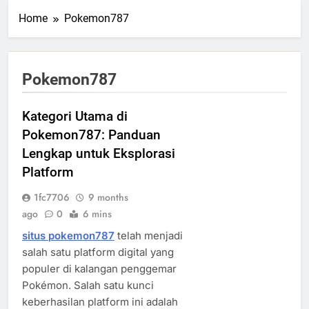
Home
Pokemon787
Pokemon787
Kategori Utama di
Pokemon787: Panduan
Lengkap untuk Eksplorasi
Platform
1fc7706
9 months
ago
0
6 mins
situs pokemon787
telah menjadi
salah satu platform digital yang
populer di kalangan penggemar
Pokémon. Salah satu kunci
keberhasilan platform ini adalah