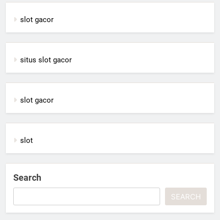
slot gacor
situs slot gacor
slot gacor
slot
Search
SEARCH