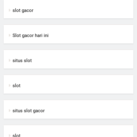
slot gacor
Slot gacor hari ini
situs slot
slot
situs slot gacor
slot