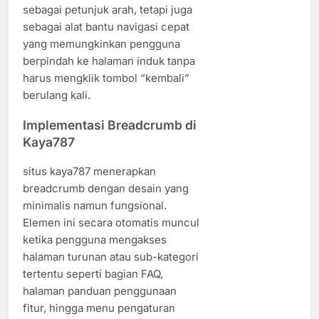
sebagai petunjuk arah, tetapi juga
sebagai alat bantu navigasi cepat
yang memungkinkan pengguna
berpindah ke halaman induk tanpa
harus mengklik tombol “kembali”
berulang kali.
Implementasi Breadcrumb di
Kaya787
situs kaya787 menerapkan
breadcrumb dengan desain yang
minimalis namun fungsional.
Elemen ini secara otomatis muncul
ketika pengguna mengakses
halaman turunan atau sub-kategori
tertentu seperti bagian FAQ,
halaman panduan penggunaan
fitur, hingga menu pengaturan