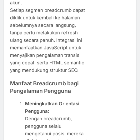
akun.
Setiap segmen breadcrumb dapat
diklik untuk kembali ke halaman
sebelumnya secara langsung,
tanpa perlu melakukan refresh
ulang secara penuh. Integrasi ini
memanfaatkan JavaScript untuk
menyajikan pengalaman transisi
yang cepat, serta HTML semantic
yang mendukung struktur SEO.
Manfaat Breadcrumb bagi
Pengalaman Pengguna
Meningkatkan Orientasi
Pengguna:
Dengan breadcrumb,
pengguna selalu
mengetahui posisi mereka