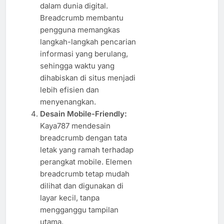
dalam dunia digital.
Breadcrumb membantu
pengguna memangkas
langkah-langkah pencarian
informasi yang berulang,
sehingga waktu yang
dihabiskan di situs menjadi
lebih efisien dan
menyenangkan.
Desain Mobile-Friendly:
Kaya787 mendesain
breadcrumb dengan tata
letak yang ramah terhadap
perangkat mobile. Elemen
breadcrumb tetap mudah
dilihat dan digunakan di
layar kecil, tanpa
mengganggu tampilan
utama.