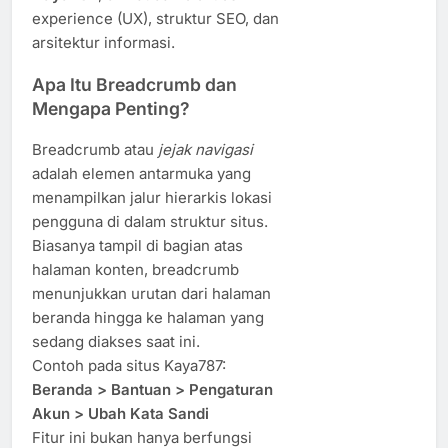
experience (UX), struktur SEO, dan
arsitektur informasi.
Apa Itu Breadcrumb dan
Mengapa Penting?
Breadcrumb atau
jejak navigasi
adalah elemen antarmuka yang
menampilkan jalur hierarkis lokasi
pengguna di dalam struktur situs.
Biasanya tampil di bagian atas
halaman konten, breadcrumb
menunjukkan urutan dari halaman
beranda hingga ke halaman yang
sedang diakses saat ini.
Contoh pada situs Kaya787:
Beranda > Bantuan > Pengaturan
Akun > Ubah Kata Sandi
Fitur ini bukan hanya berfungsi