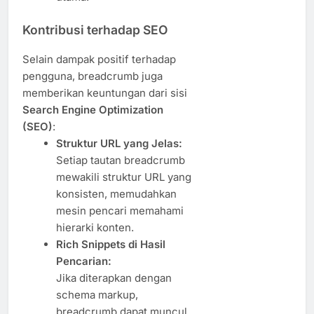
Kontribusi terhadap SEO
Selain dampak positif terhadap
pengguna, breadcrumb juga
memberikan keuntungan dari sisi
Search Engine Optimization
(SEO)
:
Struktur URL yang Jelas:
Setiap tautan breadcrumb
mewakili struktur URL yang
konsisten, memudahkan
mesin pencari memahami
hierarki konten.
Rich Snippets di Hasil
Pencarian:
Jika diterapkan dengan
schema markup,
breadcrumb dapat muncul