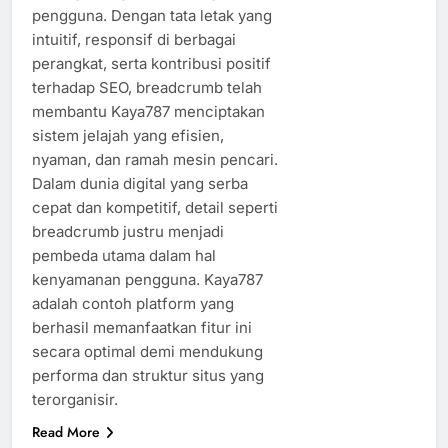
pengguna. Dengan tata letak yang
intuitif, responsif di berbagai
perangkat, serta kontribusi positif
terhadap SEO, breadcrumb telah
membantu Kaya787 menciptakan
sistem jelajah yang efisien,
nyaman, dan ramah mesin pencari.
Dalam dunia digital yang serba
cepat dan kompetitif, detail seperti
breadcrumb justru menjadi
pembeda utama dalam hal
kenyamanan pengguna. Kaya787
adalah contoh platform yang
berhasil memanfaatkan fitur ini
secara optimal demi mendukung
performa dan struktur situs yang
terorganisir.
Read More