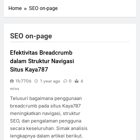
Home
SEO on-page
SEO on-page
Efektivitas Breadcrumb
dalam Struktur Navigasi
Situs Kaya787
1fc7706
1 year ago
0
6
mins
Telusuri bagaimana penggunaan
breadcrumb pada situs Kaya787
meningkatkan navigasi, struktur
SEO, dan pengalaman pengguna
secara keseluruhan. Simak analisis
lengkapnya dalam artikel berikut.