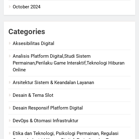
October 2024
Categories
Aksesibilitas Digital
Analisis Platform Digital,Studi Sistem
Permainan,Perilaku Game Interaktif,Teknologi Hiburan
Online
Arsitektur Sistem & Keandalan Layanan
Desain & Tema Slot
Desain Responsif Platform Digital
DevOps & Otomasi Infrastruktur
Etika dan Teknologi, Psikologi Permainan, Regulasi