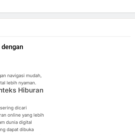
e dengan
gan navigasi mudah,
tal lebih nyaman.
nteks Hiburan
sering dicari
an online yang lebih
m dunia digital
ng dapat dibuka