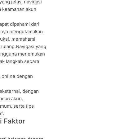
ng jelas, navigasi
ta keamanan akun
apat dipahami dari
sanya mengutamakan
ruksi, memahami
rulang.Navigasi yang
pengguna menemukan
ak langkah secara
n online dengan
eksternal, dengan
anan akun,
mum, serta tips
f.
 Faktor