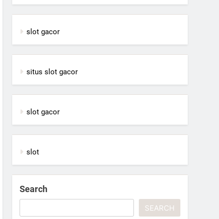
slot gacor
situs slot gacor
slot gacor
slot
Search
SEARCH