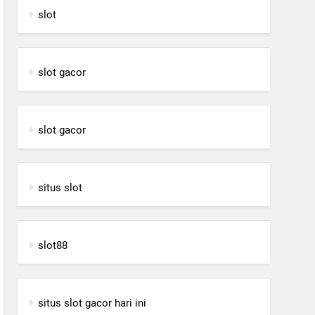
slot
slot gacor
slot gacor
situs slot
slot88
situs slot gacor hari ini