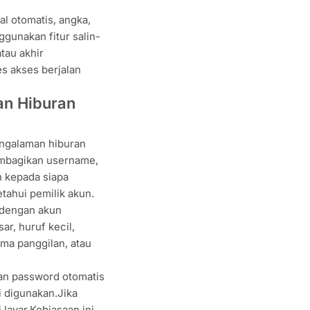
l otomatis, angka,
gunakan fitur salin-
tau akhir
es akses berjalan
n Hiburan
engalaman hiburan
embagikan username,
n kepada siapa
etahui pemilik akun.
 dengan akun
r, huruf kecil,
ama panggilan, atau
an password otomatis
i digunakan.Jika
 layar.Kebiasaan ini