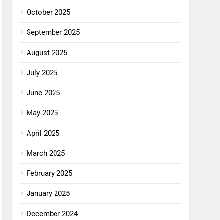
October 2025
September 2025
August 2025
July 2025
June 2025
May 2025
April 2025
March 2025
February 2025
January 2025
December 2024