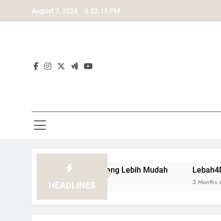
Skip
August 7, 2026
5:52:16 PM
to
content
Rot
Studio Des
dengan Navigasi yang Lebih Mudah
Lebah4D Alternatif
3 Months Ago
HEADLINES