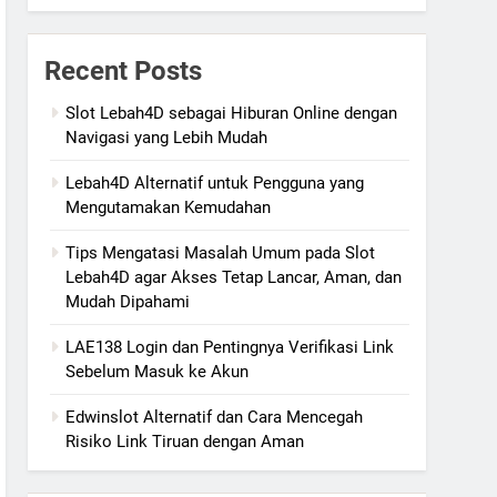
Recent Posts
Slot Lebah4D sebagai Hiburan Online dengan
Navigasi yang Lebih Mudah
Lebah4D Alternatif untuk Pengguna yang
Mengutamakan Kemudahan
Tips Mengatasi Masalah Umum pada Slot
Lebah4D agar Akses Tetap Lancar, Aman, dan
Mudah Dipahami
LAE138 Login dan Pentingnya Verifikasi Link
Sebelum Masuk ke Akun
Edwinslot Alternatif dan Cara Mencegah
Risiko Link Tiruan dengan Aman