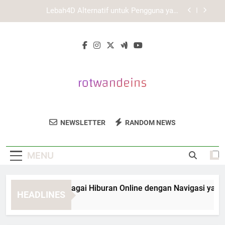
Skip
Tips Mengatasi Masalah Umum pada Slot
to
Lebah4D agar Akses Tetap Lancar, Aman, dan
content
Mudah Dipahami
LAE138 Login dan Pentingnya Verifikasi Link
Sebelum Masuk ke Akun
Slot Lebah4D sebagai Hiburan Online dengan
Navigasi yang Lebih Mudah
Lebah4D Alternatif untuk Pengguna yang
Mengutamakan Kemudahan
Tips Mengatasi Masalah Umum pada Slot
Rotwand Eins
Lebah4D agar Akses Tetap Lancar, Aman, dan
Studio Desain Arsitektur Modern Dengan
Mudah Dipahami
NEWSLETTER
RANDOM NEWS
LAE138 Login dan Pentingnya Verifikasi Link
Sentuhan Estetika Yang Kuat. Temukan
Sebelum Masuk ke Akun
Portofolio Rotwand Eins.
MENU
Slot Lebah4D sebagai Hiburan Online dengan Navigasi yang L
HEADLINES
3 Months Ago