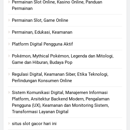
Permainan Slot Online, Kasino Online, Panduan
Permainan
Permainan Slot, Game Online
Permainan, Edukasi, Keamanan
Platform Digital Pengguna Aktif
Pokémon, Mythical Pokémon, Legenda dan Mitologi,
Game dan Hiburan, Budaya Pop
Regulasi Digital, Keamanan Siber, Etika Teknologi,
Perlindungan Konsumen Online
Sistem Komunikasi Digital, Manajemen Informasi
Platform, Arsitektur Backend Modern, Pengalaman
Pengguna (UX), Keamanan dan Monitoring Sistem,
Transformasi Layanan Digital
situs slot gacor hari ini