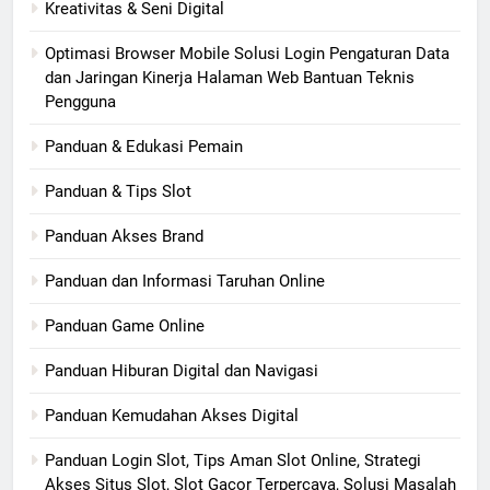
Kreativitas & Seni Digital
Optimasi Browser Mobile Solusi Login Pengaturan Data
dan Jaringan Kinerja Halaman Web Bantuan Teknis
Pengguna
Panduan & Edukasi Pemain
Panduan & Tips Slot
Panduan Akses Brand
Panduan dan Informasi Taruhan Online
Panduan Game Online
Panduan Hiburan Digital dan Navigasi
Panduan Kemudahan Akses Digital
Panduan Login Slot, Tips Aman Slot Online, Strategi
Akses Situs Slot, Slot Gacor Terpercaya, Solusi Masalah