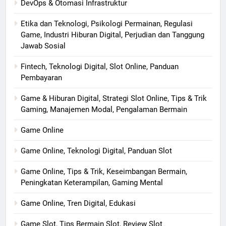
DevOps & Otomasi Infrastruktur
Etika dan Teknologi, Psikologi Permainan, Regulasi
Game, Industri Hiburan Digital, Perjudian dan Tanggung
Jawab Sosial
Fintech, Teknologi Digital, Slot Online, Panduan
Pembayaran
Game & Hiburan Digital, Strategi Slot Online, Tips & Trik
Gaming, Manajemen Modal, Pengalaman Bermain
Game Online
Game Online, Teknologi Digital, Panduan Slot
Game Online, Tips & Trik, Keseimbangan Bermain,
Peningkatan Keterampilan, Gaming Mental
Game Online, Tren Digital, Edukasi
Game Slot, Tips Bermain Slot, Review Slot