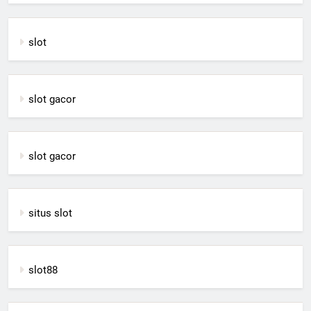
slot
slot gacor
slot gacor
situs slot
slot88