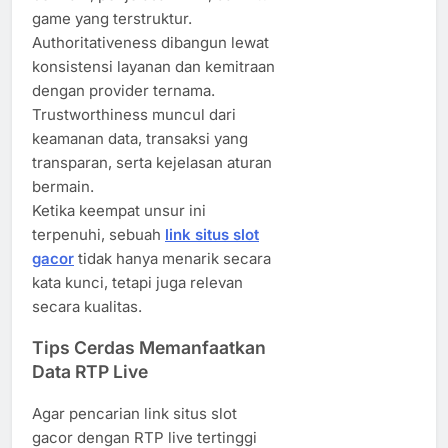
game yang terstruktur.
Authoritativeness dibangun lewat
konsistensi layanan dan kemitraan
dengan provider ternama.
Trustworthiness muncul dari
keamanan data, transaksi yang
transparan, serta kejelasan aturan
bermain.
Ketika keempat unsur ini
terpenuhi, sebuah
link situs slot
gacor
tidak hanya menarik secara
kata kunci, tetapi juga relevan
secara kualitas.
Tips Cerdas Memanfaatkan
Data RTP Live
Agar pencarian link situs slot
gacor dengan RTP live tertinggi