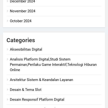
December 2024
November 2024
October 2024
Categories
Aksesibilitas Digital
Analisis Platform Digital,Studi Sistem
Permainan,Perilaku Game Interaktif,Teknologi Hiburan
Online
Arsitektur Sistem & Keandalan Layanan
Desain & Tema Slot
Desain Responsif Platform Digital