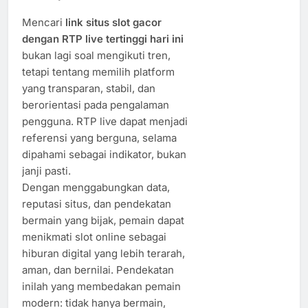
Mencari
link situs slot gacor
dengan RTP live tertinggi hari ini
bukan lagi soal mengikuti tren,
tetapi tentang memilih platform
yang transparan, stabil, dan
berorientasi pada pengalaman
pengguna. RTP live dapat menjadi
referensi yang berguna, selama
dipahami sebagai indikator, bukan
janji pasti.
Dengan menggabungkan data,
reputasi situs, dan pendekatan
bermain yang bijak, pemain dapat
menikmati slot online sebagai
hiburan digital yang lebih terarah,
aman, dan bernilai. Pendekatan
inilah yang membedakan pemain
modern: tidak hanya bermain,