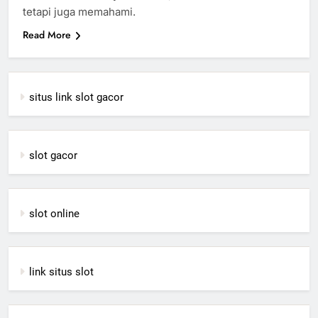
tetapi juga memahami.
Read More
situs link slot gacor
slot gacor
slot online
link situs slot