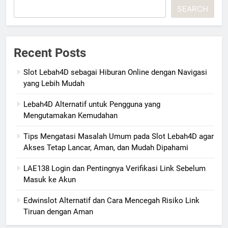
SEARCH
Recent Posts
Slot Lebah4D sebagai Hiburan Online dengan Navigasi
yang Lebih Mudah
Lebah4D Alternatif untuk Pengguna yang
Mengutamakan Kemudahan
Tips Mengatasi Masalah Umum pada Slot Lebah4D agar
Akses Tetap Lancar, Aman, dan Mudah Dipahami
LAE138 Login dan Pentingnya Verifikasi Link Sebelum
Masuk ke Akun
Edwinslot Alternatif dan Cara Mencegah Risiko Link
Tiruan dengan Aman