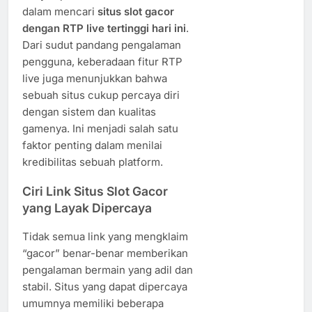
dalam mencari
situs slot gacor
dengan RTP live tertinggi hari ini
.
Dari sudut pandang pengalaman
pengguna, keberadaan fitur RTP
live juga menunjukkan bahwa
sebuah situs cukup percaya diri
dengan sistem dan kualitas
gamenya. Ini menjadi salah satu
faktor penting dalam menilai
kredibilitas sebuah platform.
Ciri Link Situs Slot Gacor
yang Layak Dipercaya
Tidak semua link yang mengklaim
“gacor” benar-benar memberikan
pengalaman bermain yang adil dan
stabil. Situs yang dapat dipercaya
umumnya memiliki beberapa