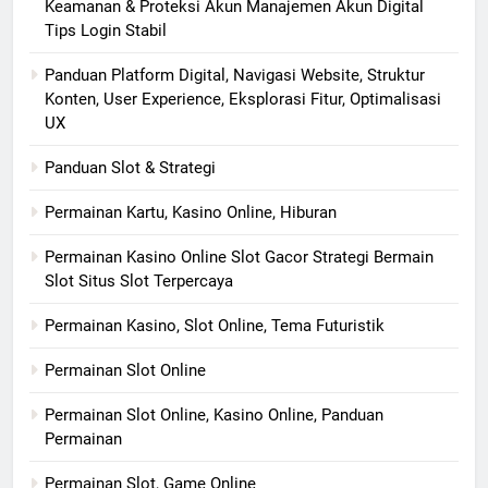
Keamanan & Proteksi Akun Manajemen Akun Digital
Tips Login Stabil
Panduan Platform Digital, Navigasi Website, Struktur
Konten, User Experience, Eksplorasi Fitur, Optimalisasi
UX
Panduan Slot & Strategi
Permainan Kartu, Kasino Online, Hiburan
Permainan Kasino Online Slot Gacor Strategi Bermain
Slot Situs Slot Terpercaya
Permainan Kasino, Slot Online, Tema Futuristik
Permainan Slot Online
Permainan Slot Online, Kasino Online, Panduan
Permainan
Permainan Slot, Game Online