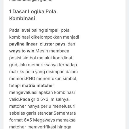
1 Dasar Logika Pola
Kombinasi
Pada level paling simpel, pola
kombinasi dikelompokkan menjadi
payline linear
,
cluster pays
, dan
ways to win
.Mesin membaca
posisi simbol melalui koordinat
grid, lalu memeriksanya terhadap
matriks pola yang disimpan dalam
memori.RNG menentukan simbol,
tetapi
matrix matcher
mengevaluasi apakah kombinasi
valid.Pada grid 5×3, misalnya,
matcher hanya perlu menelusuri
sebelas garis standar.Sementara
format 6×5 Megaways memaksa
matcher memverifikasi hingga