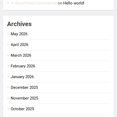
A WordPress Commenter
on
Hello world!
Archives
May 2026
April 2026
March 2026
February 2026
January 2026
December 2025
November 2025
October 2025