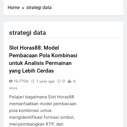
Home
strategi data
strategi data
Slot Horas88: Model
Pembacaan Pola Kombinasi
untuk Analisis Permainan
yang Lebih Cerdas
1fc7706
1 year ago
0
6
mins
Pelajari bagaimana Slot Horas88
memanfaatkan model pembacaan
pola kombinasi untuk
mengidentifikasi formasi simbol,
menyeimbangkan RTP, dan