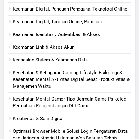
Keamanan Digital, Panduan Pengguna, Teknologi Online
Keamanan Digital, Taruhan Online, Panduan
Keamanan Identitas / Autentikasi & Akses
Keamanan Link & Akses Akun
Keandalan Sistem & Keamanan Data
Kesehatan & Kebugaran Gaming Lifestyle Psikologi &
Kesehatan Mental Aktivitas Digital Sehat Produktivitas &
Manajemen Waktu
Kesehatan Mental Gamer Tips Bermain Game Psikologi
Permainan Pengembangan Diri Gamer
Kreativitas & Seni Digital
Optimasi Browser Mobile Solusi Login Pengaturan Data
dan Jaringan Kinerja Halaman Web Bantuan Teknis