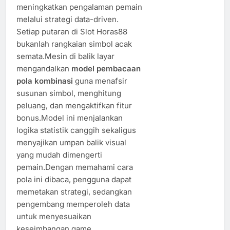
meningkatkan pengalaman pemain
melalui strategi data-driven.
Setiap putaran di Slot Horas88
bukanlah rangkaian simbol acak
semata.Mesin di balik layar
mengandalkan
model pembacaan
pola kombinasi
guna menafsir
susunan simbol, menghitung
peluang, dan mengaktifkan fitur
bonus.Model ini menjalankan
logika statistik canggih sekaligus
menyajikan umpan balik visual
yang mudah dimengerti
pemain.Dengan memahami cara
pola ini dibaca, pengguna dapat
memetakan strategi, sedangkan
pengembang memperoleh data
untuk menyesuaikan
keseimbangan game.