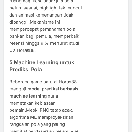
ruang bagi kesalahan: jika pola
belum sesuai, highlight tak muncul
dan animasi kemenangan tidak
dipanggil.Mekanisme ini
mempercepat pemahaman pola
bahkan bagi pemula, memperbaiki
retensi hingga 9 % menurut studi
UX Horas88.
5 Machine Learning untuk
Prediksi Pola
Beberapa game baru di Horas88
menguji
model prediksi berbasis
machine learning
guna
memetakan kebiasaan
pemain.Meski RNG tetap acak,
algoritma ML memproyeksikan
rangkaian pola yang paling
memikat berdasarkan rekam jejak