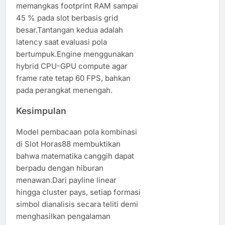
memangkas footprint RAM sampai
45 % pada slot berbasis grid
besar.Tantangan kedua adalah
latency saat evaluasi pola
bertumpuk.Engine menggunakan
hybrid CPU-GPU compute agar
frame rate tetap 60 FPS, bahkan
pada perangkat menengah.
Kesimpulan
Model pembacaan pola kombinasi
di Slot Horas88 membuktikan
bahwa matematika canggih dapat
berpadu dengan hiburan
menawan.Dari payline linear
hingga cluster pays, setiap formasi
simbol dianalisis secara teliti demi
menghasilkan pengalaman