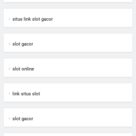
situs link slot gacor
slot gacor
slot online
link situs slot
slot gacor