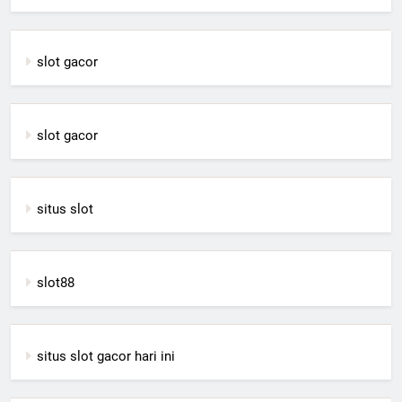
slot gacor
slot gacor
situs slot
slot88
situs slot gacor hari ini