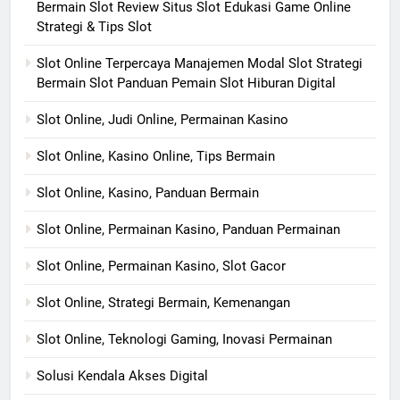
Bermain Slot Review Situs Slot Edukasi Game Online
Strategi & Tips Slot
Slot Online Terpercaya Manajemen Modal Slot Strategi
Bermain Slot Panduan Pemain Slot Hiburan Digital
Slot Online, Judi Online, Permainan Kasino
Slot Online, Kasino Online, Tips Bermain
Slot Online, Kasino, Panduan Bermain
Slot Online, Permainan Kasino, Panduan Permainan
Slot Online, Permainan Kasino, Slot Gacor
Slot Online, Strategi Bermain, Kemenangan
Slot Online, Teknologi Gaming, Inovasi Permainan
Solusi Kendala Akses Digital