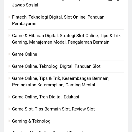
Jawab Sosial
Fintech, Teknologi Digital, Slot Online, Panduan
Pembayaran
Game & Hiburan Digital, Strategi Slot Online, Tips & Trik
Gaming, Manajemen Modal, Pengalaman Bermain
Game Online
Game Online, Teknologi Digital, Panduan Slot
Game Online, Tips & Trik, Keseimbangan Bermain,
Peningkatan Keterampilan, Gaming Mental
Game Online, Tren Digital, Edukasi
Game Slot, Tips Bermain Slot, Review Slot
Gaming & Teknologi