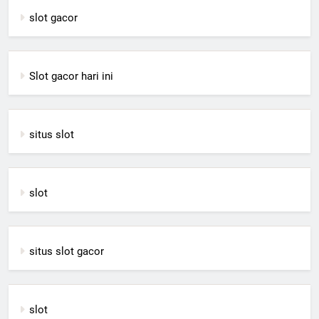
slot gacor
Slot gacor hari ini
situs slot
slot
situs slot gacor
slot