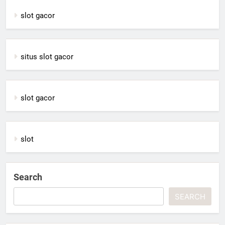
slot gacor
situs slot gacor
slot gacor
slot
Search
SEARCH