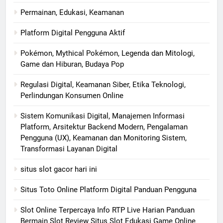
Permainan, Edukasi, Keamanan
Platform Digital Pengguna Aktif
Pokémon, Mythical Pokémon, Legenda dan Mitologi,
Game dan Hiburan, Budaya Pop
Regulasi Digital, Keamanan Siber, Etika Teknologi,
Perlindungan Konsumen Online
Sistem Komunikasi Digital, Manajemen Informasi
Platform, Arsitektur Backend Modern, Pengalaman
Pengguna (UX), Keamanan dan Monitoring Sistem,
Transformasi Layanan Digital
situs slot gacor hari ini
Situs Toto Online Platform Digital Panduan Pengguna
Slot Online Terpercaya Info RTP Live Harian Panduan
Bermain Slot Review Situs Slot Edukasi Game Online