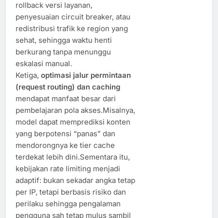
rollback versi layanan,
penyesuaian circuit breaker, atau
redistribusi trafik ke region yang
sehat, sehingga waktu henti
berkurang tanpa menunggu
eskalasi manual.
Ketiga,
optimasi jalur permintaan
(request routing) dan caching
mendapat manfaat besar dari
pembelajaran pola akses.Misalnya,
model dapat memprediksi konten
yang berpotensi “panas” dan
mendorongnya ke tier cache
terdekat lebih dini.Sementara itu,
kebijakan rate limiting menjadi
adaptif: bukan sekadar angka tetap
per IP, tetapi berbasis risiko dan
perilaku sehingga pengalaman
pengguna sah tetap mulus sambil