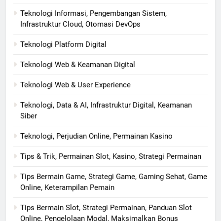
Teknologi Informasi, Pengembangan Sistem,
Infrastruktur Cloud, Otomasi DevOps
Teknologi Platform Digital
Teknologi Web & Keamanan Digital
Teknologi Web & User Experience
Teknologi, Data & AI, Infrastruktur Digital, Keamanan
Siber
Teknologi, Perjudian Online, Permainan Kasino
Tips & Trik, Permainan Slot, Kasino, Strategi Permainan
Tips Bermain Game, Strategi Game, Gaming Sehat, Game
Online, Keterampilan Pemain
Tips Bermain Slot, Strategi Permainan, Panduan Slot
Online, Pengelolaan Modal, Maksimalkan Bonus