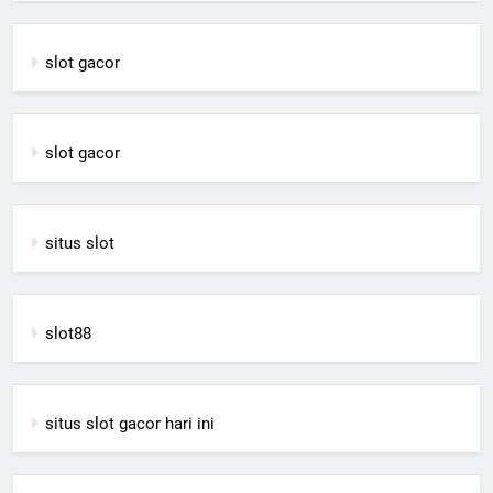
slot gacor
slot gacor
situs slot
slot88
situs slot gacor hari ini