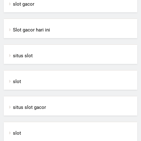
slot gacor
Slot gacor hari ini
situs slot
slot
situs slot gacor
slot