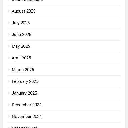
August 2025
July 2025
June 2025
May 2025
April 2025
March 2025
February 2025
January 2025
December 2024
November 2024