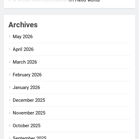
on
Hello world!
Archives
May 2026
April 2026
March 2026
February 2026
January 2026
December 2025
November 2025
October 2025
September 2025