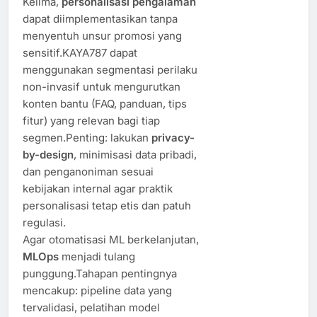
Kelima,
personalisasi pengalaman
dapat diimplementasikan tanpa
menyentuh unsur promosi yang
sensitif.KAYA787 dapat
menggunakan segmentasi perilaku
non-invasif untuk mengurutkan
konten bantu (FAQ, panduan, tips
fitur) yang relevan bagi tiap
segmen.Penting: lakukan
privacy-
by-design
, minimisasi data pribadi,
dan penganoniman sesuai
kebijakan internal agar praktik
personalisasi tetap etis dan patuh
regulasi.
Agar otomatisasi ML berkelanjutan,
MLOps
menjadi tulang
punggung.Tahapan pentingnya
mencakup: pipeline data yang
tervalidasi, pelatihan model