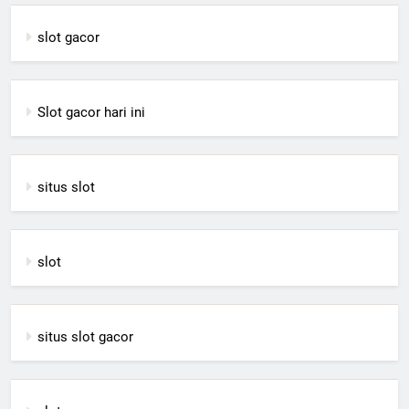
slot gacor
Slot gacor hari ini
situs slot
slot
situs slot gacor