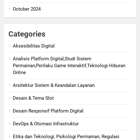
October 2024
Categories
Aksesibilitas Digital
Analisis Platform Digital,Studi Sistem
Permainan,Perilaku Game Interaktif,Teknologi Hiburan
Online
Arsitektur Sistem & Keandalan Layanan
Desain & Tema Slot
Desain Responsif Platform Digital
DevOps & Otomasi Infrastruktur
Etika dan Teknologi, Psikologi Permainan, Regulasi