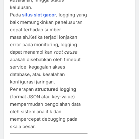
kelulusan.
Pada
situs slot gacor
, logging yang
baik memungkinkan penelusuran
cepat terhadap sumber
masalah.Ketika terjadi lonjakan
error pada monitoring, logging
dapat menampilkan
root cause
apakah disebabkan oleh timeout
service, kegagalan akses
database, atau kesalahan
konfigurasi jaringan.
Penerapan
structured logging
(format JSON atau key-value)
mempermudah pengolahan data
oleh sistem analitik dan
mempercepat debugging pada
skala besar.