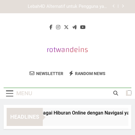
Skip
Tips Mengatasi Masalah Umum pada Slot
to
Lebah4D agar Akses Tetap Lancar, Aman, dan
Mudah Dipahami
content
LAE138 Login dan Pentingnya Verifikasi Link
Sebelum Masuk ke Akun
Slot Lebah4D sebagai Hiburan Online dengan
Navigasi yang Lebih Mudah
Lebah4D Alternatif untuk Pengguna yang
Mengutamakan Kemudahan
Tips Mengatasi Masalah Umum pada Slot
Lebah4D agar Akses Tetap Lancar, Aman, dan
Rotwand Eins
Mudah Dipahami
Studio Desain Arsitektur Modern Dengan
LAE138 Login dan Pentingnya Verifikasi Link
NEWSLETTER
RANDOM NEWS
Sebelum Masuk ke Akun
Sentuhan Estetika Yang Kuat. Temukan
Portofolio Rotwand Eins.
MENU
lot Lebah4D sebagai Hiburan Online dengan Navigasi yang Le
HEADLINES
 Months Ago