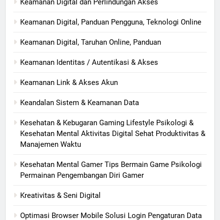
Keamanan Digital dan Perlindungan Akses
Keamanan Digital, Panduan Pengguna, Teknologi Online
Keamanan Digital, Taruhan Online, Panduan
Keamanan Identitas / Autentikasi & Akses
Keamanan Link & Akses Akun
Keandalan Sistem & Keamanan Data
Kesehatan & Kebugaran Gaming Lifestyle Psikologi &
Kesehatan Mental Aktivitas Digital Sehat Produktivitas &
Manajemen Waktu
Kesehatan Mental Gamer Tips Bermain Game Psikologi
Permainan Pengembangan Diri Gamer
Kreativitas & Seni Digital
Optimasi Browser Mobile Solusi Login Pengaturan Data