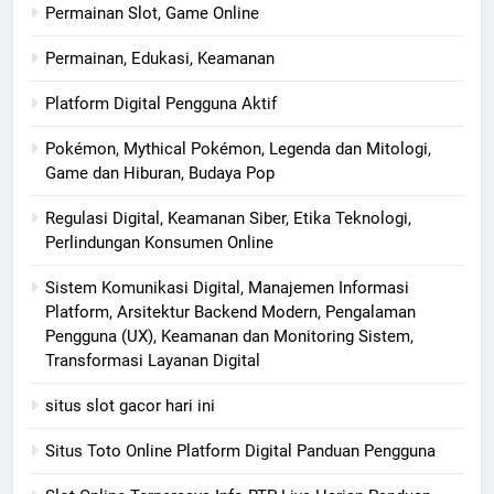
Permainan Slot, Game Online
Permainan, Edukasi, Keamanan
Platform Digital Pengguna Aktif
Pokémon, Mythical Pokémon, Legenda dan Mitologi,
Game dan Hiburan, Budaya Pop
Regulasi Digital, Keamanan Siber, Etika Teknologi,
Perlindungan Konsumen Online
Sistem Komunikasi Digital, Manajemen Informasi
Platform, Arsitektur Backend Modern, Pengalaman
Pengguna (UX), Keamanan dan Monitoring Sistem,
Transformasi Layanan Digital
situs slot gacor hari ini
Situs Toto Online Platform Digital Panduan Pengguna