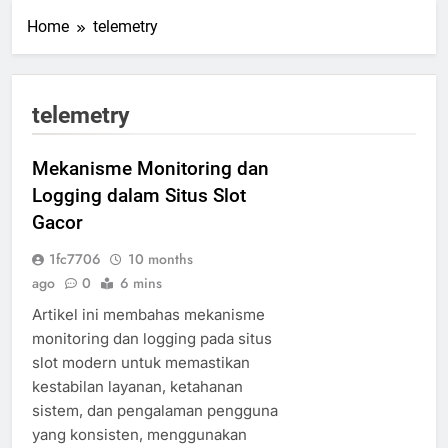
Home
telemetry
telemetry
Mekanisme Monitoring dan
Logging dalam Situs Slot
Gacor
1fc7706
10 months
ago
0
6 mins
Artikel ini membahas mekanisme
monitoring dan logging pada situs
slot modern untuk memastikan
kestabilan layanan, ketahanan
sistem, dan pengalaman pengguna
yang konsisten, menggunakan