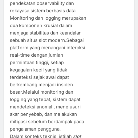
pendekatan observability dan
rekayasa sistem berbasis data.
Monitoring dan logging merupakan
dua komponen krusial dalam
menjaga stabilitas dan keandalan
sebuah situs slot modern.Sebagai
platform yang menangani interaksi
real-time dengan jumlah
permintaan tinggi, setiap
kegagalan kecil yang tidak
terdeteksi sejak awal dapat
berkembang menjadi insiden
besar.Melalui monitoring dan
logging yang tepat, sistem dapat
mendeteksi anomali, menelusuri
akar penyebab, dan melakukan
mitigasi sebelum berdampak pada
pengalaman pengguna.
Dalam konteks teknis, istilah
slot