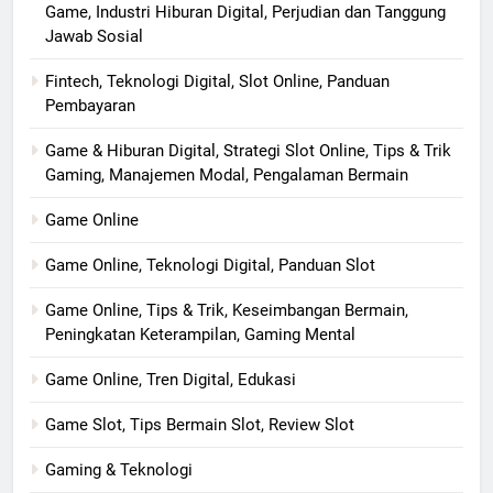
Game, Industri Hiburan Digital, Perjudian dan Tanggung
Jawab Sosial
Fintech, Teknologi Digital, Slot Online, Panduan
Pembayaran
Game & Hiburan Digital, Strategi Slot Online, Tips & Trik
Gaming, Manajemen Modal, Pengalaman Bermain
Game Online
Game Online, Teknologi Digital, Panduan Slot
Game Online, Tips & Trik, Keseimbangan Bermain,
Peningkatan Keterampilan, Gaming Mental
Game Online, Tren Digital, Edukasi
Game Slot, Tips Bermain Slot, Review Slot
Gaming & Teknologi