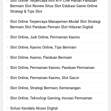
Slot Online Terpercaya Info RTP Live Harian Panduan
Bermain Slot Review Situs Slot Edukasi Game Online
Strategi & Tips Slot
Slot Online Terpercaya Manajemen Modal Slot Strategi
Bermain Slot Panduan Pemain Slot Hiburan Digital
Slot Online, Judi Online, Permainan Kasino
Slot Online, Kasino Online, Tips Bermain
Slot Online, Kasino, Panduan Bermain
Slot Online, Permainan Kasino, Panduan Permainan
Slot Online, Permainan Kasino, Slot Gacor
Slot Online, Strategi Bermain, Kemenangan
Slot Online, Teknologi Gaming, Inovasi Permainan
Solusi Kendala Akses Digital