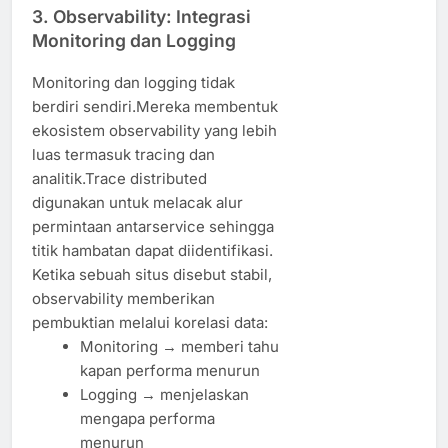
3. Observability: Integrasi
Monitoring dan Logging
Monitoring dan logging tidak
berdiri sendiri.Mereka membentuk
ekosistem observability yang lebih
luas termasuk tracing dan
analitik.Trace distributed
digunakan untuk melacak alur
permintaan antarservice sehingga
titik hambatan dapat diidentifikasi.
Ketika sebuah situs disebut stabil,
observability memberikan
pembuktian melalui korelasi data:
Monitoring → memberi tahu
kapan performa menurun
Logging → menjelaskan
mengapa performa
menurun