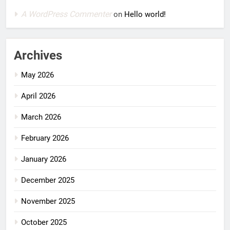
A WordPress Commenter
on
Hello world!
Archives
May 2026
April 2026
March 2026
February 2026
January 2026
December 2025
November 2025
October 2025