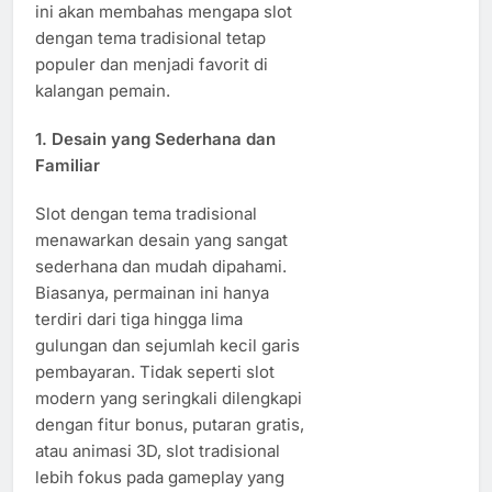
ini akan membahas mengapa slot
dengan tema tradisional tetap
populer dan menjadi favorit di
kalangan pemain.
1.
Desain yang Sederhana dan
Familiar
Slot dengan tema tradisional
menawarkan desain yang sangat
sederhana dan mudah dipahami.
Biasanya, permainan ini hanya
terdiri dari tiga hingga lima
gulungan dan sejumlah kecil garis
pembayaran. Tidak seperti slot
modern yang seringkali dilengkapi
dengan fitur bonus, putaran gratis,
atau animasi 3D, slot tradisional
lebih fokus pada gameplay yang