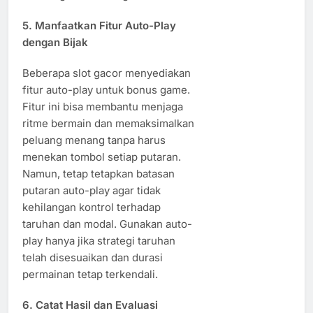
5. Manfaatkan Fitur Auto-Play
dengan Bijak
Beberapa slot gacor menyediakan
fitur auto-play untuk bonus game.
Fitur ini bisa membantu menjaga
ritme bermain dan memaksimalkan
peluang menang tanpa harus
menekan tombol setiap putaran.
Namun, tetap tetapkan batasan
putaran auto-play agar tidak
kehilangan kontrol terhadap
taruhan dan modal. Gunakan auto-
play hanya jika strategi taruhan
telah disesuaikan dan durasi
permainan tetap terkendali.
6. Catat Hasil dan Evaluasi