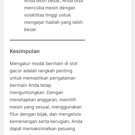
Anda lebih besar, Anda bisa
mencoba mesin dengan
volatilitas tinggi untuk
mengejar hadiah yang lebih
besar.
Kesimpulan
Mengatur modal bermain di slot
gacor adalah langkah penting
untuk memastikan pengalaman
bermain Anda tetap
menguntungkan. Dengan
menetapkan anggaran, memilih
mesin yang sesuai, menggunakan
fitur dengan bijak, dan mengelola
kemenangan serta kerugian, Anda
dapat memaksimalkan peluang