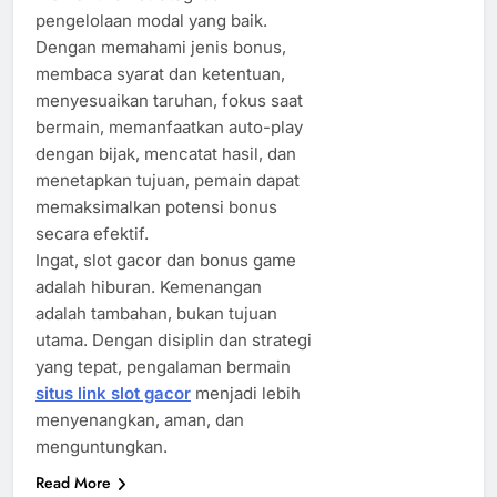
pengelolaan modal yang baik.
Dengan memahami jenis bonus,
membaca syarat dan ketentuan,
menyesuaikan taruhan, fokus saat
bermain, memanfaatkan auto-play
dengan bijak, mencatat hasil, dan
menetapkan tujuan, pemain dapat
memaksimalkan potensi bonus
secara efektif.
Ingat, slot gacor dan bonus game
adalah hiburan. Kemenangan
adalah tambahan, bukan tujuan
utama. Dengan disiplin dan strategi
yang tepat, pengalaman bermain
situs link slot gacor
menjadi lebih
menyenangkan, aman, dan
menguntungkan.
Read More