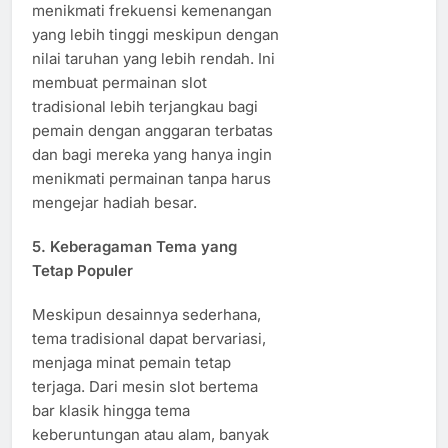
menikmati frekuensi kemenangan
yang lebih tinggi meskipun dengan
nilai taruhan yang lebih rendah. Ini
membuat permainan slot
tradisional lebih terjangkau bagi
pemain dengan anggaran terbatas
dan bagi mereka yang hanya ingin
menikmati permainan tanpa harus
mengejar hadiah besar.
5.
Keberagaman Tema yang
Tetap Populer
Meskipun desainnya sederhana,
tema tradisional dapat bervariasi,
menjaga minat pemain tetap
terjaga. Dari mesin slot bertema
bar klasik hingga tema
keberuntungan atau alam, banyak