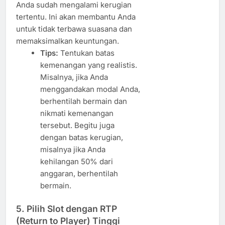
Anda sudah mengalami kerugian
tertentu. Ini akan membantu Anda
untuk tidak terbawa suasana dan
memaksimalkan keuntungan.
Tips:
Tentukan batas
kemenangan yang realistis.
Misalnya, jika Anda
menggandakan modal Anda,
berhentilah bermain dan
nikmati kemenangan
tersebut. Begitu juga
dengan batas kerugian,
misalnya jika Anda
kehilangan 50% dari
anggaran, berhentilah
bermain.
5.
Pilih Slot dengan RTP
(Return to Player) Tinggi