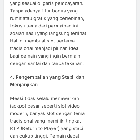
yang sesuai di garis pembayaran.
Tanpa adanya fitur bonus yang
rumit atau grafik yang berlebihan,
fokus utama dari permainan ini
adalah hasil yang langsung terlihat.
Hal ini membuat slot bertema
tradisional menjadi pilihan ideal
bagi pemain yang ingin bermain
dengan santai dan tanpa tekanan.
4.
Pengembalian yang Stabil dan
Menjanjikan
Meski tidak selalu menawarkan
jackpot besar seperti slot video
modern, banyak slot dengan tema
tradisional yang memiliki tingkat
RTP (Return to Player) yang stabil
dan cukup tinggi. Pemain dapat