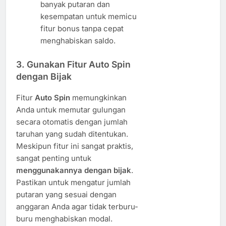
banyak putaran dan
kesempatan untuk memicu
fitur bonus tanpa cepat
menghabiskan saldo.
3.
Gunakan Fitur Auto Spin
dengan Bijak
Fitur
Auto Spin
memungkinkan
Anda untuk memutar gulungan
secara otomatis dengan jumlah
taruhan yang sudah ditentukan.
Meskipun fitur ini sangat praktis,
sangat penting untuk
menggunakannya dengan bijak
.
Pastikan untuk mengatur jumlah
putaran yang sesuai dengan
anggaran Anda agar tidak terburu-
buru menghabiskan modal.