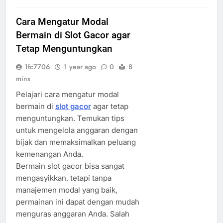
Cara Mengatur Modal
Bermain di Slot Gacor agar
Tetap Menguntungkan
1fc7706
1 year ago
0
8
mins
Pelajari cara mengatur modal
bermain di
slot gacor
agar tetap
menguntungkan. Temukan tips
untuk mengelola anggaran dengan
bijak dan memaksimalkan peluang
kemenangan Anda.
Bermain slot gacor bisa sangat
mengasyikkan, tetapi tanpa
manajemen modal yang baik,
permainan ini dapat dengan mudah
menguras anggaran Anda. Salah