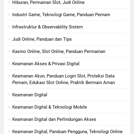
Hiburan, Permainan Slot, Judi Online
Industri Game, Teknologi Game, Panduan Pemain
Infrastruktur & Observability Sistem
Judi Online, Panduan dan Tips
Kasino Online, Slot Online, Panduan Permainan
Keamanan Akses & Privasi Digital
Keamanan Akun, Panduan Login Slot, Proteksi Data
Pemain, Edukasi Slot Online, Praktik Bermain Aman
Keamanan Digital
Keamanan Digital & Teknologi Mobile
Keamanan Digital dan Perlindungan Akses
Keamanan Digital, Panduan Pengguna, Teknologi Online