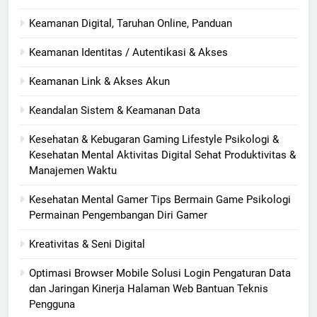
Keamanan Digital, Taruhan Online, Panduan
Keamanan Identitas / Autentikasi & Akses
Keamanan Link & Akses Akun
Keandalan Sistem & Keamanan Data
Kesehatan & Kebugaran Gaming Lifestyle Psikologi &
Kesehatan Mental Aktivitas Digital Sehat Produktivitas &
Manajemen Waktu
Kesehatan Mental Gamer Tips Bermain Game Psikologi
Permainan Pengembangan Diri Gamer
Kreativitas & Seni Digital
Optimasi Browser Mobile Solusi Login Pengaturan Data
dan Jaringan Kinerja Halaman Web Bantuan Teknis
Pengguna