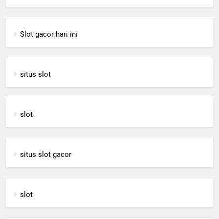
Slot gacor hari ini
situs slot
slot
situs slot gacor
slot