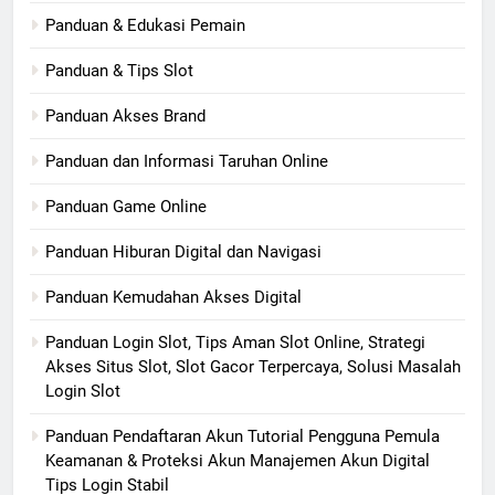
Panduan & Edukasi Pemain
Panduan & Tips Slot
Panduan Akses Brand
Panduan dan Informasi Taruhan Online
Panduan Game Online
Panduan Hiburan Digital dan Navigasi
Panduan Kemudahan Akses Digital
Panduan Login Slot, Tips Aman Slot Online, Strategi
Akses Situs Slot, Slot Gacor Terpercaya, Solusi Masalah
Login Slot
Panduan Pendaftaran Akun Tutorial Pengguna Pemula
Keamanan & Proteksi Akun Manajemen Akun Digital
Tips Login Stabil