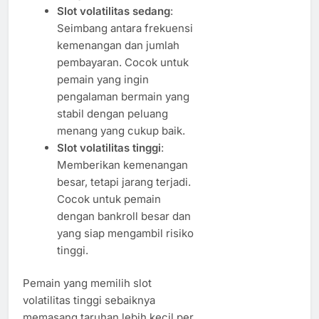
Slot volatilitas sedang
:
Seimbang antara frekuensi
kemenangan dan jumlah
pembayaran. Cocok untuk
pemain yang ingin
pengalaman bermain yang
stabil dengan peluang
menang yang cukup baik.
Slot volatilitas tinggi
:
Memberikan kemenangan
besar, tetapi jarang terjadi.
Cocok untuk pemain
dengan bankroll besar dan
yang siap mengambil risiko
tinggi.
Pemain yang memilih slot
volatilitas tinggi sebaiknya
memasang taruhan lebih kecil per