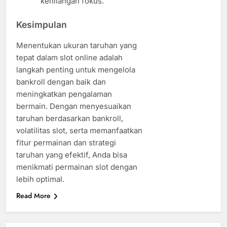
kehilangan fokus.
Kesimpulan
Menentukan ukuran taruhan yang
tepat dalam slot online adalah
langkah penting untuk mengelola
bankroll dengan baik dan
meningkatkan pengalaman
bermain. Dengan menyesuaikan
taruhan berdasarkan bankroll,
volatilitas slot, serta memanfaatkan
fitur permainan dan strategi
taruhan yang efektif, Anda bisa
menikmati permainan slot dengan
lebih optimal.
Read More