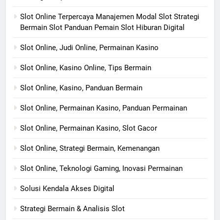
Slot Online Terpercaya Manajemen Modal Slot Strategi
Bermain Slot Panduan Pemain Slot Hiburan Digital
Slot Online, Judi Online, Permainan Kasino
Slot Online, Kasino Online, Tips Bermain
Slot Online, Kasino, Panduan Bermain
Slot Online, Permainan Kasino, Panduan Permainan
Slot Online, Permainan Kasino, Slot Gacor
Slot Online, Strategi Bermain, Kemenangan
Slot Online, Teknologi Gaming, Inovasi Permainan
Solusi Kendala Akses Digital
Strategi Bermain & Analisis Slot