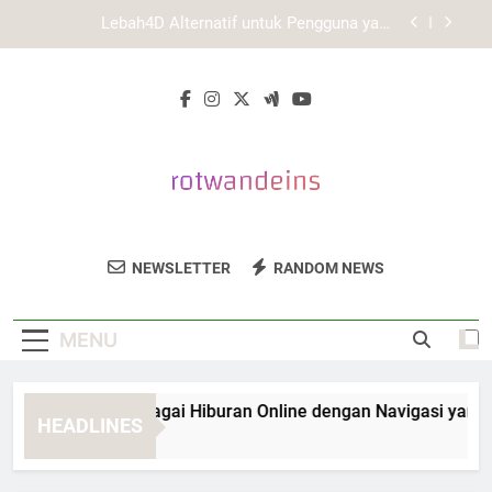
Skip
Tips Mengatasi Masalah Umum pada Slot
to
Lebah4D agar Akses Tetap Lancar, Aman, dan
Mudah Dipahami
content
LAE138 Login dan Pentingnya Verifikasi Link
Sebelum Masuk ke Akun
Slot Lebah4D sebagai Hiburan Online dengan
Navigasi yang Lebih Mudah
Lebah4D Alternatif untuk Pengguna yang
Mengutamakan Kemudahan
Tips Mengatasi Masalah Umum pada Slot
Lebah4D agar Akses Tetap Lancar, Aman, dan
Rotwand Eins
Mudah Dipahami
Studio Desain Arsitektur Modern Dengan
LAE138 Login dan Pentingnya Verifikasi Link
NEWSLETTER
RANDOM NEWS
Sebelum Masuk ke Akun
Sentuhan Estetika Yang Kuat. Temukan
Portofolio Rotwand Eins.
MENU
ot Lebah4D sebagai Hiburan Online dengan Navigasi yang Le
HEADLINES
Months Ago