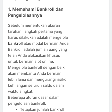
1. Memahami Bankroll dan
Pengelolaannya
Sebelum menentukan ukuran
taruhan, langkah pertama yang
harus dilakukan adalah mengelola
bankroll
atau modal bermain Anda.
Bankroll adalah jumlah uang yang
telah Anda alokasikan khusus
untuk bermain slot online.
Mengelola bankroll dengan baik
akan membantu Anda bermain
lebih lama dan mengurangi risiko
kehilangan seluruh saldo dalam
waktu singkat.
Beberapa aturan dasar dalam
pengelolaan bankroll:
Tetapkan jumlah bankroll