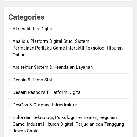
Categories
Aksesibilitas Digital
Analisis Platform Digital,Studi Sistem
Permainan,Perilaku Game Interaktif,Teknologi Hiburan
Online
Arsitektur Sistem & Keandalan Layanan
Desain & Tema Slot
Desain Responsif Platform Digital
DevOps & Otomasi Infrastruktur
Etika dan Teknologi, Psikologi Permainan, Regulasi
Game, Industri Hiburan Digital, Perjudian dan Tanggung
Jawab Sosial