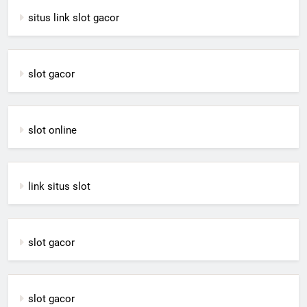
situs link slot gacor
slot gacor
slot online
link situs slot
slot gacor
slot gacor