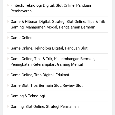
Fintech, Teknologi Digital, Slot Online, Panduan
Pembayaran
Game & Hiburan Digital, Strategi Slot Online, Tips & Trik
Gaming, Manajemen Modal, Pengalaman Bermain
Game Online
Game Online, Teknologi Digital, Panduan Slot
Game Online, Tips & Trik, Keseimbangan Bermain,
Peningkatan Keterampilan, Gaming Mental
Game Online, Tren Digital, Edukasi
Game Slot, Tips Bermain Slot, Review Slot
Gaming & Teknologi
Gaming, Slot Online, Strategi Permainan