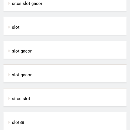
situs slot gacor
slot
slot gacor
slot gacor
situs slot
slot88