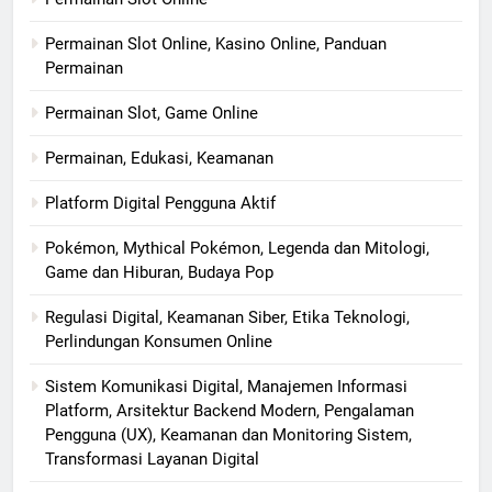
Permainan Slot Online, Kasino Online, Panduan
Permainan
Permainan Slot, Game Online
Permainan, Edukasi, Keamanan
Platform Digital Pengguna Aktif
Pokémon, Mythical Pokémon, Legenda dan Mitologi,
Game dan Hiburan, Budaya Pop
Regulasi Digital, Keamanan Siber, Etika Teknologi,
Perlindungan Konsumen Online
Sistem Komunikasi Digital, Manajemen Informasi
Platform, Arsitektur Backend Modern, Pengalaman
Pengguna (UX), Keamanan dan Monitoring Sistem,
Transformasi Layanan Digital