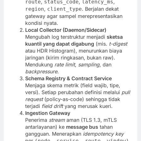
,
,
,
route
status_code
latency_ms
,
. Berjalan dekat
region
client_type
gateway agar sampel merepresentasikan
kondisi nyata.
Local Collector (Daemon/Sidecar)
Mengubah log terstruktur menjadi
sketsa
kuantil yang dapat digabung
(mis.
t-digest
atau HDR Histogram), menurunkan biaya
jaringan (kirim ringkasan, bukan raw).
Mendukung
rate limit
,
sampling
, dan
backpressure
.
Schema Registry & Contract Service
Menjaga skema metrik (field wajib, tipe,
versi). Setiap perubahan definisi melalui
pull
request
(policy-as-code) sehingga tidak
terjadi
field drift
yang merusak kueri.
Ingestion Gateway
Penerima
stream
aman (TLS 1.3, mTLS
antarlayanan) ke
message bus
tahan
gangguan. Menerapkan
idempotency key
per
(node, service, route, window)