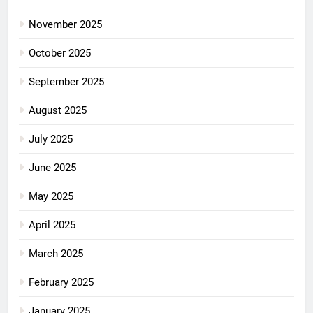
November 2025
October 2025
September 2025
August 2025
July 2025
June 2025
May 2025
April 2025
March 2025
February 2025
January 2025