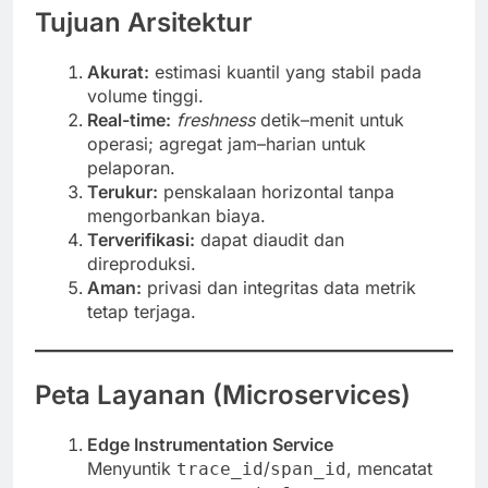
Tujuan Arsitektur
Akurat:
estimasi kuantil yang stabil pada
volume tinggi.
Real-time:
freshness
detik–menit untuk
operasi; agregat jam–harian untuk
pelaporan.
Terukur:
penskalaan horizontal tanpa
mengorbankan biaya.
Terverifikasi:
dapat diaudit dan
direproduksi.
Aman:
privasi dan integritas data metrik
tetap terjaga.
Peta Layanan (Microservices)
Edge Instrumentation Service
Menyuntik
/
, mencatat
trace_id
span_id