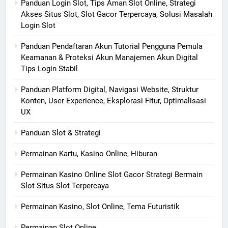
Panduan Login Slot, Tips Aman Slot Online, Strategi
Akses Situs Slot, Slot Gacor Terpercaya, Solusi Masalah
Login Slot
Panduan Pendaftaran Akun Tutorial Pengguna Pemula
Keamanan & Proteksi Akun Manajemen Akun Digital
Tips Login Stabil
Panduan Platform Digital, Navigasi Website, Struktur
Konten, User Experience, Eksplorasi Fitur, Optimalisasi
UX
Panduan Slot & Strategi
Permainan Kartu, Kasino Online, Hiburan
Permainan Kasino Online Slot Gacor Strategi Bermain
Slot Situs Slot Terpercaya
Permainan Kasino, Slot Online, Tema Futuristik
Permainan Slot Online