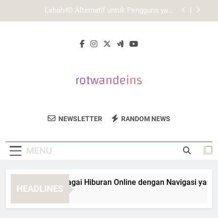
Skip
Tips Mengatasi Masalah Umum pada Slot
to
Lebah4D agar Akses Tetap Lancar, Aman, dan
Mudah Dipahami
content
LAE138 Login dan Pentingnya Verifikasi Link
Sebelum Masuk ke Akun
Slot Lebah4D sebagai Hiburan Online dengan
Navigasi yang Lebih Mudah
Lebah4D Alternatif untuk Pengguna yang
Mengutamakan Kemudahan
Tips Mengatasi Masalah Umum pada Slot
Lebah4D agar Akses Tetap Lancar, Aman, dan
Rotwand Eins
Mudah Dipahami
Studio Desain Arsitektur Modern Dengan
LAE138 Login dan Pentingnya Verifikasi Link
NEWSLETTER
RANDOM NEWS
Sebelum Masuk ke Akun
Sentuhan Estetika Yang Kuat. Temukan
Portofolio Rotwand Eins.
MENU
lot Lebah4D sebagai Hiburan Online dengan Navigasi yang Le
HEADLINES
 Months Ago