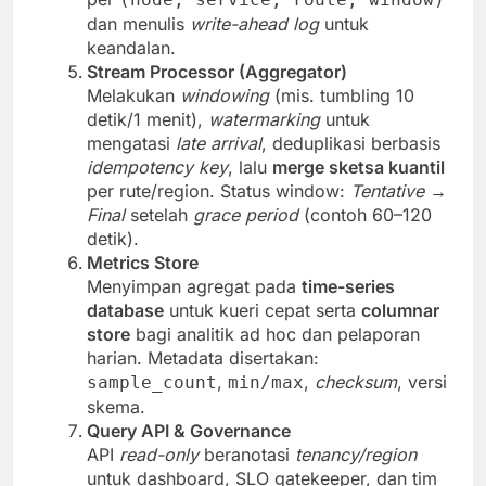
dan menulis
write-ahead log
untuk
keandalan.
Stream Processor (Aggregator)
Melakukan
windowing
(mis. tumbling 10
detik/1 menit),
watermarking
untuk
mengatasi
late arrival
, deduplikasi berbasis
idempotency key
, lalu
merge sketsa kuantil
per rute/region. Status window:
Tentative →
Final
setelah
grace period
(contoh 60–120
detik).
Metrics Store
Menyimpan agregat pada
time-series
database
untuk kueri cepat serta
columnar
store
bagi analitik ad hoc dan pelaporan
harian. Metadata disertakan:
,
,
checksum
, versi
sample_count
min/max
skema.
Query API & Governance
API
read-only
beranotasi
tenancy/region
untuk dashboard, SLO gatekeeper, dan tim