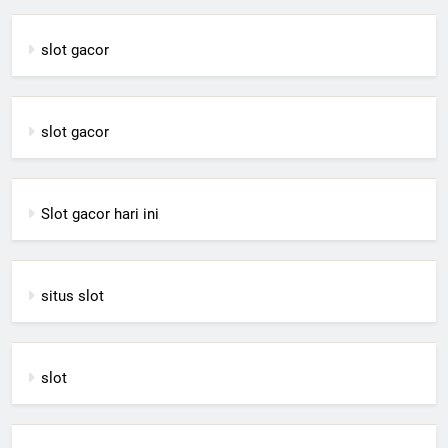
slot gacor
slot gacor
Slot gacor hari ini
situs slot
slot