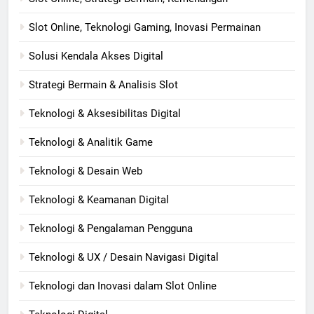
Slot Online, Teknologi Gaming, Inovasi Permainan
Solusi Kendala Akses Digital
Strategi Bermain & Analisis Slot
Teknologi & Aksesibilitas Digital
Teknologi & Analitik Game
Teknologi & Desain Web
Teknologi & Keamanan Digital
Teknologi & Pengalaman Pengguna
Teknologi & UX / Desain Navigasi Digital
Teknologi dan Inovasi dalam Slot Online