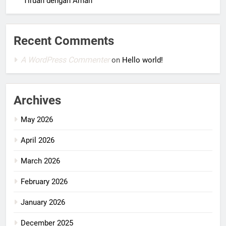
Tiruan dengan Aman
Recent Comments
A WordPress Commenter
on
Hello world!
Archives
May 2026
April 2026
March 2026
February 2026
January 2026
December 2025