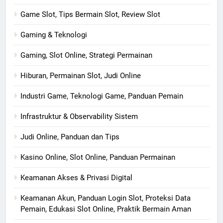
Game Slot, Tips Bermain Slot, Review Slot
Gaming & Teknologi
Gaming, Slot Online, Strategi Permainan
Hiburan, Permainan Slot, Judi Online
Industri Game, Teknologi Game, Panduan Pemain
Infrastruktur & Observability Sistem
Judi Online, Panduan dan Tips
Kasino Online, Slot Online, Panduan Permainan
Keamanan Akses & Privasi Digital
Keamanan Akun, Panduan Login Slot, Proteksi Data
Pemain, Edukasi Slot Online, Praktik Bermain Aman