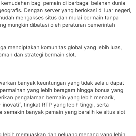
an kemudahan bagi pemain di berbagai belahan dunia
grafis. Dengan server yang berlokasi di luar negeri,
mudah mengakses situs dan mulai bermain tanpa
yang mungkin dibatasi oleh peraturan pemerintah
ga menciptakan komunitas global yang lebih luas,
an dan strategi bermain slot.
nawarkan banyak keuntungan yang tidak selalu dapat
der permainan yang lebih beragam hingga bonus yang
erikan pengalaman bermain yang lebih menarik,
novatif, tingkat RTP yang lebih tinggi, serta
a semakin banyak pemain yang beralih ke situs slot
g lebih memuaskan dan peluang menang yang lebih