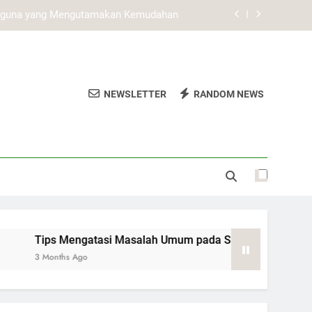
engguna yang Mengutamakan Kemudahan
ap Lancar, Aman, dan Mudah Dipahami
erifikasi Link Sebelum Masuk ke Akun
NEWSLETTER
RANDOM NEWS
ine dengan Navigasi yang Lebih Mudah
engguna yang Mengutamakan Kemudahan
emukan Portofolio Rotwand Eins.
ap Lancar, Aman, dan Mudah Dipahami
erifikasi Link Sebelum Masuk ke Akun
Mengatasi Masalah Umum pada Slot Lebah4D agar Akses Teta
hs Ago