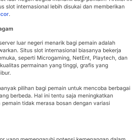
 slot internasional lebih disukai dan memberikan
acor
.
ragam
server luar negeri menarik bagi pemain adalah
kan. Situs slot internasional biasanya bekerja
muka, seperti Microgaming, NetEnt, Playtech, dan
kualitas permainan yang tinggi, grafis yang
ibur.
banyak pilihan bagi pemain untuk mencoba berbagai
yang berbeda. Hal ini tentu saja meningkatkan
pemain tidak merasa bosan dengan variasi
aktor yang memengaruhi potensi kemenangan dalam