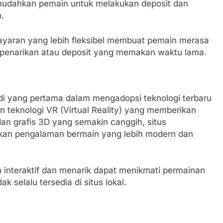
mudahkan pemain untuk melakukan deposit dan
.
ayaran yang lebih fleksibel membuat pemain merasa
 penarikan atau deposit yang memakan waktu lama.
njadi yang pertama dalam mengadopsi teknologi terbaru
an teknologi VR (Virtual Reality) yang memberikan
 dan grafis 3D yang semakin canggih, situs
ikan pengalaman bermain yang lebih modern dan
interaktif dan menarik dapat menikmati permainan
ak selalu tersedia di situs lokal.