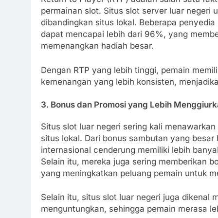
permainan slot. Situs slot server luar nege
dibandingkan situs lokal. Beberapa penyedia
dapat mencapai lebih dari 96%, yang member
memenangkan hadiah besar.
Dengan RTP yang lebih tinggi, pemain memil
kemenangan yang lebih konsisten, menjadik
3.
Bonus dan Promosi yang Lebih Menggiurk
Situs slot luar negeri sering kali menawark
situs lokal. Dari bonus sambutan yang besar 
internasional cenderung memiliki lebih ban
Selain itu, mereka juga sering memberikan bo
yang meningkatkan peluang pemain untuk me
Selain itu, situs slot luar negeri juga diken
menguntungkan, sehingga pemain merasa lebi