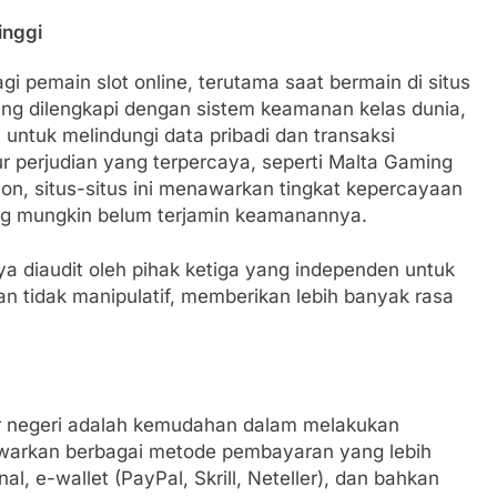
inggi
i pemain slot online, terutama saat bermain di situs
 yang dilengkapi dengan sistem keamanan kelas dunia,
 untuk melindungi data pribadi dan transaksi
r perjudian yang terpercaya, seperti Malta Gaming
n, situs-situs ini menawarkan tingkat kepercayaan
yang mungkin belum terjamin keamanannya.
anya diaudit oleh pihak ketiga yang independen untuk
 tidak manipulatif, memberikan lebih banyak rasa
luar negeri adalah kemudahan dalam melakukan
nawarkan berbagai metode pembayaran yang lebih
nal, e-wallet (PayPal, Skrill, Neteller), dan bahkan