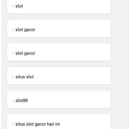
slot
slot gacor
slot gacor
situs slot
slot88
situs slot gacor hari ini