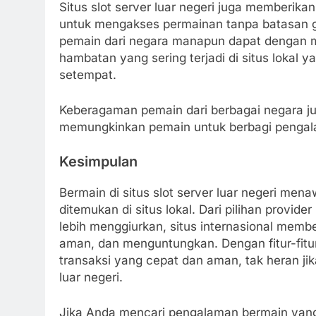
Situs slot server luar negeri juga memberik
untuk mengakses permainan tanpa batasan geo
pemain dari negara manapun dapat dengan 
hambatan yang sering terjadi di situs lokal 
setempat.
Keberagaman pemain dari berbagai negara ju
memungkinkan pemain untuk berbagi pengalam
Kesimpulan
Bermain di situs slot server luar negeri me
ditemukan di situs lokal. Dari pilihan provi
lebih menggiurkan, situs internasional memb
aman, dan menguntungkan. Dengan fitur-fitur i
transaksi yang cepat dan aman, tak heran jik
luar negeri.
Jika Anda mencari pengalaman bermain yan