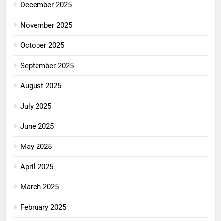
December 2025
November 2025
October 2025
September 2025
August 2025
July 2025
June 2025
May 2025
April 2025
March 2025
February 2025