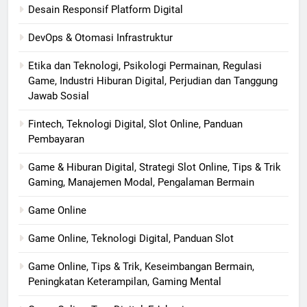
Desain Responsif Platform Digital
DevOps & Otomasi Infrastruktur
Etika dan Teknologi, Psikologi Permainan, Regulasi
Game, Industri Hiburan Digital, Perjudian dan Tanggung
Jawab Sosial
Fintech, Teknologi Digital, Slot Online, Panduan
Pembayaran
Game & Hiburan Digital, Strategi Slot Online, Tips & Trik
Gaming, Manajemen Modal, Pengalaman Bermain
Game Online
Game Online, Teknologi Digital, Panduan Slot
Game Online, Tips & Trik, Keseimbangan Bermain,
Peningkatan Keterampilan, Gaming Mental