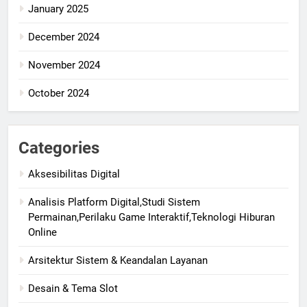
January 2025
December 2024
November 2024
October 2024
Categories
Aksesibilitas Digital
Analisis Platform Digital,Studi Sistem
Permainan,Perilaku Game Interaktif,Teknologi Hiburan
Online
Arsitektur Sistem & Keandalan Layanan
Desain & Tema Slot