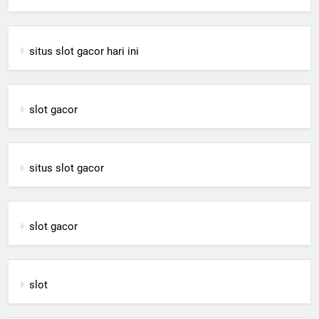
situs slot gacor hari ini
slot gacor
situs slot gacor
slot gacor
slot