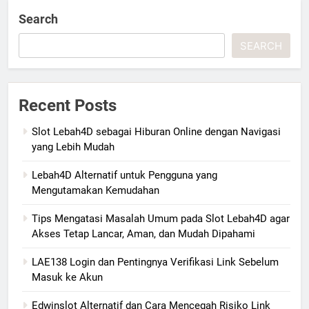
Search
SEARCH
Recent Posts
Slot Lebah4D sebagai Hiburan Online dengan Navigasi
yang Lebih Mudah
Lebah4D Alternatif untuk Pengguna yang
Mengutamakan Kemudahan
Tips Mengatasi Masalah Umum pada Slot Lebah4D agar
Akses Tetap Lancar, Aman, dan Mudah Dipahami
LAE138 Login dan Pentingnya Verifikasi Link Sebelum
Masuk ke Akun
Edwinslot Alternatif dan Cara Mencegah Risiko Link