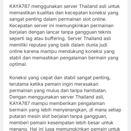
KAYA787 menggunakan server Thailand asli untuk
memastikan kualitas dan kecepatan koneksi yang
sangat penting dalam permainan slot online.
Kecepatan server ini memungkinkan permainan
berjalan dengan lancar tanpa gangguan teknis
seperti lag atau buffering. Server Thailand asli
memiliki reputasi yang baik dalam dunia judi
online karena mampu mendukung koneksi yang
stabil dan memastikan pengalaman bermain yang
optimal.
Koneksi yang cepat dan stabil sangat penting,
terutama ketika pemain ingin merasakan
permainan yang mulus dan tanpa hambatan.
Dengan menggunakan server Thailand asli,
KAYA787 mampu memberikan pengalaman
bermain yang lebih menyenangkan, di mana setiap
putaran mesin slot berjalan tanpa gangguan,
memberi pemain kesempatan lebih besar untuk
menang. Hal ini juga memungkinkan pemain untuk