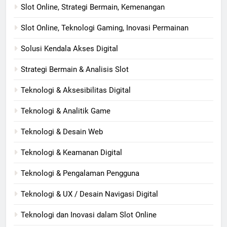
Slot Online, Strategi Bermain, Kemenangan
Slot Online, Teknologi Gaming, Inovasi Permainan
Solusi Kendala Akses Digital
Strategi Bermain & Analisis Slot
Teknologi & Aksesibilitas Digital
Teknologi & Analitik Game
Teknologi & Desain Web
Teknologi & Keamanan Digital
Teknologi & Pengalaman Pengguna
Teknologi & UX / Desain Navigasi Digital
Teknologi dan Inovasi dalam Slot Online