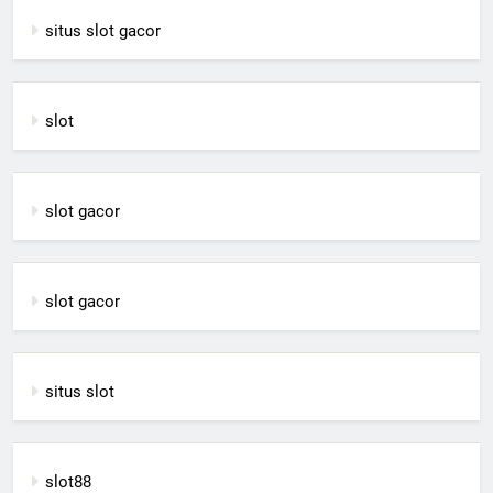
situs slot gacor
slot
slot gacor
slot gacor
situs slot
slot88