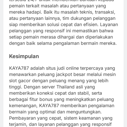
pemain terkait masalah atau pertanyaan yang
mereka hadapi. Baik itu masalah teknis, transaksi,
atau pertanyaan lainnya, tim dukungan pelanggan
siap memberikan solusi cepat dan efisien. Layanan
pelanggan yang responsif ini memastikan bahwa
setiap pemain merasa dihargai dan diperlakukan
dengan baik selama pengalaman bermain mereka.
Kesimpulan
KAYA787 adalah situs judi online terpercaya yang
menawarkan peluang jackpot besar melalui mesin
slot gacor dengan peluang menang yang lebih
tinggi. Dengan server Thailand asli yang
memberikan koneksi cepat dan stabil, serta
berbagai fitur bonus yang meningkatkan peluang
kemenangan, KAYA787 memberikan pengalaman
bermain yang optimal dan menguntungkan.
Pembayaran yang cepat, sistem keamanan yang
terjamin, dan layanan pelanggan yang responsif