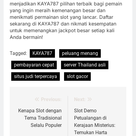
menjadikan KAYA787 pilihan terbaik bagi pemain
yang ingin meraih kemenangan besar dan
menikmati permainan slot yang lancar. Daftar
sekarang di KAYA787 dan nikmati kesempatan
untuk memenangkan jackpot besar setiap kali
Anda bermain!
Tagged:
KAYA787
peluang menang
pembayaran cepat
server Thailand asli
situs judi terpercaya
slot gacor
Previous:
Next:
Post
navigation
Kenapa Slot dengan
Slot Demo
Tema Tradisional
Petualangan di
Selalu Populer
Kerajaan Misterius:
Temukan Harta