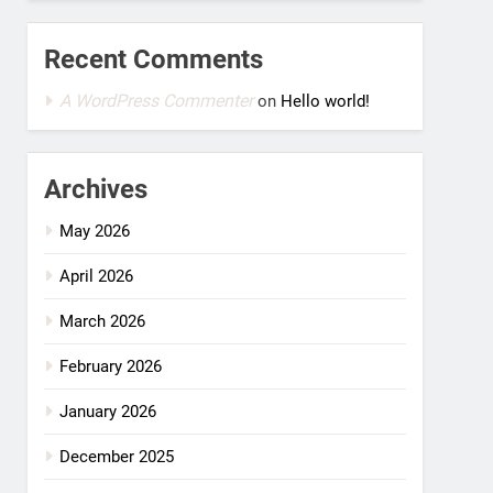
Recent Comments
A WordPress Commenter
on
Hello world!
Archives
May 2026
April 2026
March 2026
February 2026
January 2026
December 2025