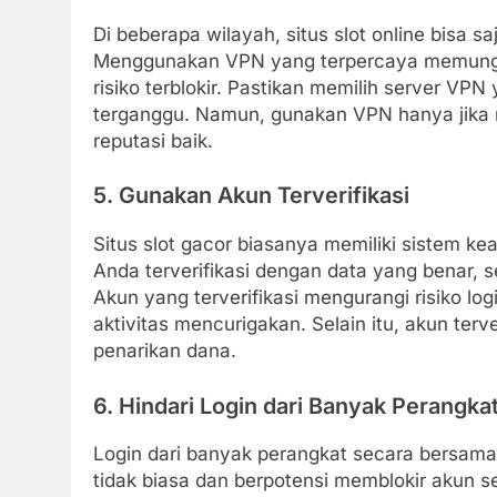
Di beberapa wilayah, situs slot online bisa s
Menggunakan VPN yang terpercaya memungk
risiko terblokir. Pastikan memilih server V
terganggu. Namun, gunakan VPN hanya jika m
reputasi baik.
5. Gunakan Akun Terverifikasi
Situs slot gacor biasanya memiliki sistem k
Anda terverifikasi dengan data yang benar, se
Akun yang terverifikasi mengurangi risiko log
aktivitas mencurigakan. Selain itu, akun te
penarikan dana.
6. Hindari Login dari Banyak Perangka
Login dari banyak perangkat secara bersama
tidak biasa dan berpotensi memblokir akun s