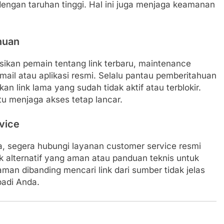
engan taruhan tinggi. Hal ini juga menjaga keamanan
huan
sikan pemain tentang link terbaru, maintenance
email atau aplikasi resmi. Selalu pantau pemberitahuan
n link lama yang sudah tidak aktif atau terblokir.
u menjaga akses tetap lancar.
vice
ala, segera hubungi layanan customer service resmi
k alternatif yang aman atau panduan teknis untuk
man dibanding mencari link dari sumber tidak jelas
adi Anda.