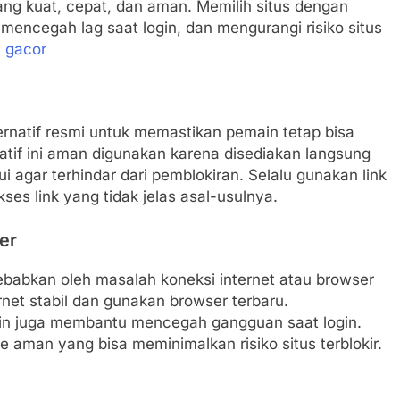
ang kuat, cepat, dan aman. Memilih situs dengan
 mencegah lag saat login, dan mengurangi risiko situs
ot gacor
ernatif resmi untuk memastikan pemain tetap bisa
rnatif ini aman digunakan karena disediakan langsung
ui agar terhindar dari pemblokiran. Selalu gunakan link
es link yang tidak jelas asal-usulnya.
er
isebabkan oleh masalah koneksi internet atau browser
rnet stabil dan gunakan browser terbaru.
in juga membantu mencegah gangguan saat login.
man yang bisa meminimalkan risiko situs terblokir.