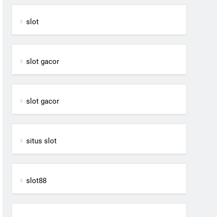
slot
slot gacor
slot gacor
situs slot
slot88